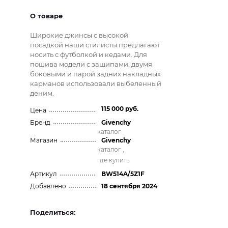
О товаре
Широкие джинсы с высокой
посадкой наши стилисты предлагают
носить с футболкой и кедами. Для
пошива модели с защипами, двумя
боковыми и парой задних накладных
карманов использовали выбеленный
деним.
115 000 руб.
Цена
Бренд
Givenchy
каталог
Магазин
Givenchy
каталог
,
где купить
Артикул
BW514A/5Z1F
Добавлено
18 сентября 2024
Поделиться: