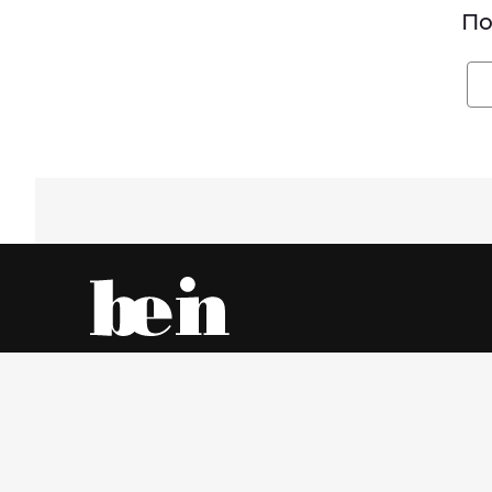
По
Все об одежде – онлайн и в магазинах города
Пятница, 7 Август 2026 г.
© www.be-in.ru. 2006 – 2026