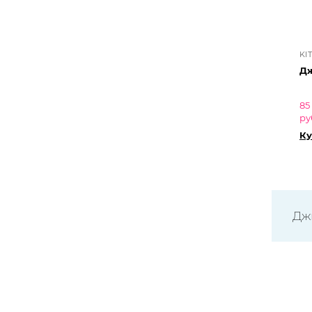
KI
Дж
85
ру
Ку
Дж