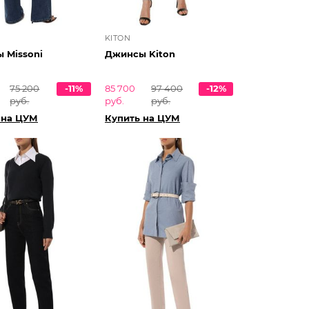
KITON
 Missoni
Джинсы Kiton
75 200
-11%
85 700
97 400
-12%
руб.
руб.
руб.
 на ЦУМ
Купить на ЦУМ