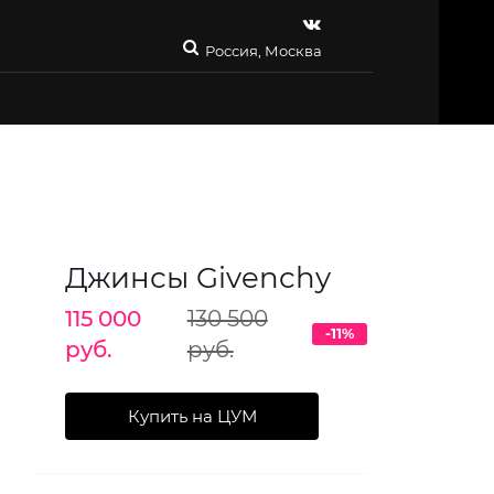
Россия, Москва
Джинсы Givenchy
115 000
130 500
-11%
руб.
руб.
Купить на ЦУМ