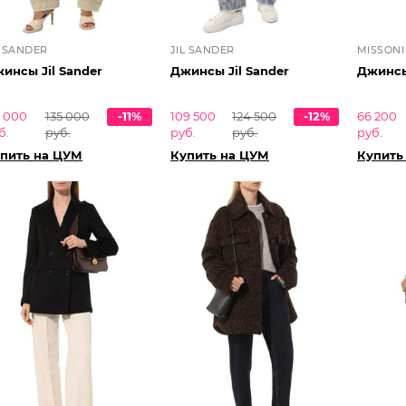
L SANDER
JIL SANDER
MISSONI
инсы Jil Sander
Джинсы Jil Sander
Джинсы
9 000
135 000
-11%
109 500
124 500
-12%
66 200
б.
руб.
руб.
руб.
руб.
пить на ЦУМ
Купить на ЦУМ
Купить