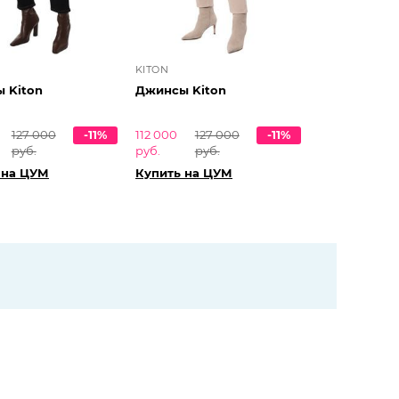
KITON
 Kiton
Джинсы Kiton
127 000
-11%
112 000
127 000
-11%
руб.
руб.
руб.
 на ЦУМ
Купить на ЦУМ