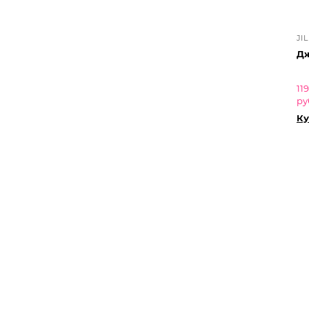
JI
Дж
11
ру
Ку