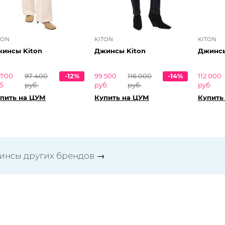
TON
KITON
KITON
инсы Kiton
Джинсы Kiton
Джинсы
 700
97 400
-12%
99 500
116 000
-14%
112 000
б.
руб.
руб.
руб.
руб.
пить на ЦУМ
Купить на ЦУМ
Купить
инсы других брендов
→