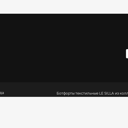
да
Ботфорты текстильные LE SILLA из колле
размеры, наличие и другие подробнос
нды
найк в россии
Be-in.ru – это рекоменд
об одежде в
аксессуары как сетевых, так и локальн
кве
городах СНГ. В «
Каталоге одежды Моск
купить в магазинах вашего города и в и
самую полную базу рецензий, адресов и теле