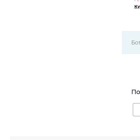
Ку
Бо
По