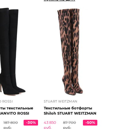
O ROSSI
STUART WEITZMAN
ты текстильные
Текстильные ботфорты
GIANVITO ROSSI
Shiloh STUART WEITZMAN
187 800
-30%
43 850
87 700
-50%
руб.
руб.
руб.