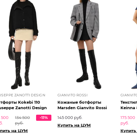
USEPPE ZANOTTI DESIGN
GIANVITO ROSSI
GIANVIT
тфорты Kokebi 110
Кожаные ботфорты
Тексти
useppe Zanotti Design
Marsden Gianvito Rossi
Keinna 
8 500
134 500
-11%
145 000 руб.
175 500
б.
руб.
руб.
Купить на ЦУМ
пить на ЦУМ
Купить