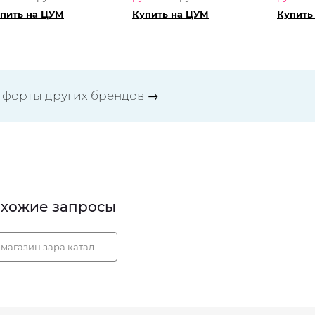
пить на ЦУМ
Купить на ЦУМ
Купить
тфорты других брендов
→
хожие запросы
магазин зара каталог одежды