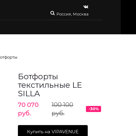
Россия, Москва
отфорты
Ботфорты
текстильные LE
SILLA
70 070
100 100
-30%
руб.
руб.
Купить на VIPAVENUE