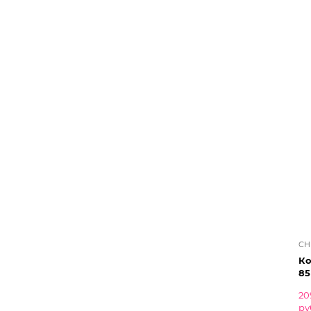
CH
Ко
85
20
ру