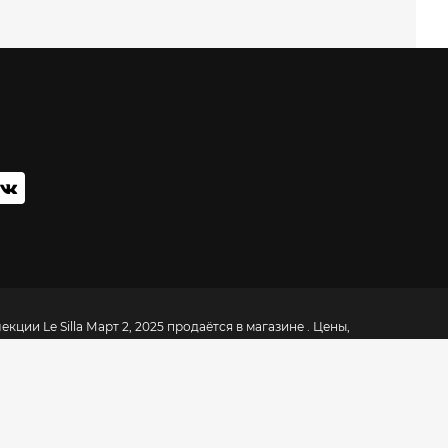
кции Le Silla Март 2, 2025 продаётся в магазине . Цены,
ти можно уточнить по телефону:
+7 (495) 134-09-60
магазины
ательная платформа, на которой собраны одежда, обувь и
ых марок из 6000 магазинов в 200 городах России и 50
вы
» мы рассказываем о лучших вещах, которые можно
нтернете. Раздел «
Магазины одежды Москвы
» включает
фонов магазинов и торговых центров. BE IN OPEN –