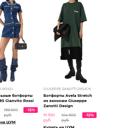
O ROSSI
GIUSEPPE ZANOTTI DESIGN
льные ботфорты
Ботфорты Avela Stretch
85 Gianvito Rossi
из экокожи Giuseppe
Zanotti Design
199 500
-12%
руб.
91 950
104 500
-12%
руб.
руб.
 на ЦУМ
Купить на ЦУМ