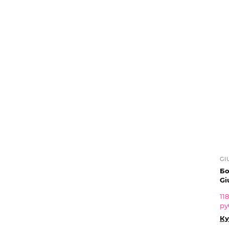
GI
Бо
Gi
11
ру
Ку