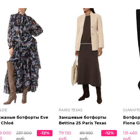
LOE
PARIS TEXAS
GIANVIT
жаные ботфорты Eve
Замшевые ботфорты
Ботфор
 Chloé
Bettina 25 Paris Texas
Fiona 
9 000
237 500
-12%
79 150
89 950
-12%
131 460
б.
руб.
руб.
руб.
руб.