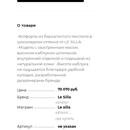
О товаре
-Ботфорты из бархатистого текстиля в
шоколадном оттенке от LE SILLA.
-Модель с заостренным мысом,
высоким каблуком-шпилькой,
внутренней отделкой и подошвой из
натуральной кожи. -Высота каблука
не ощущается благодаря удобной
колодке, разработанной
дизайнерами бренда.
70 070 руб.
Цена
Бренд
Le Silla
каталог
Магазин
Le silla
каталог
,
где купить
Артикул
не указан