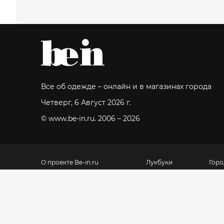
Все об одежде – онлайн и в магазинах города
Четверг, 6 Август 2026 г.
© www.be-in.ru. 2006 – 2026
О проекте Be-in.ru
Лукбуки
Горо
О проекте Beinopen
Покупки
Бре
Команда и контакты
Практика
Все 
Мос
F.A.Q.
Glocalabel.com
Доставка, оплата, возврат
Магазины для
дома
Политика