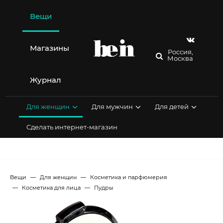
Перейти
к
Вещи
содержимому
Магазины
Россия,
Москва
Журнал
Для женщин
Для мужчин
Для детей
Сделать интернет-магазин
Вещи
Для женщин
Косметика и парфюмерия
Косметика для лица
Пудры