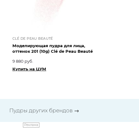
CLÉ DE PEAU BEAUTÉ
CL
Моделирующая пудра для лица,
Мо
оттенок 201 (10g) Clé de Peau Beauté
от
9 880 руб.
9 
Купить на ЦУМ
Ку
Пудры других брендов
→
Реклама