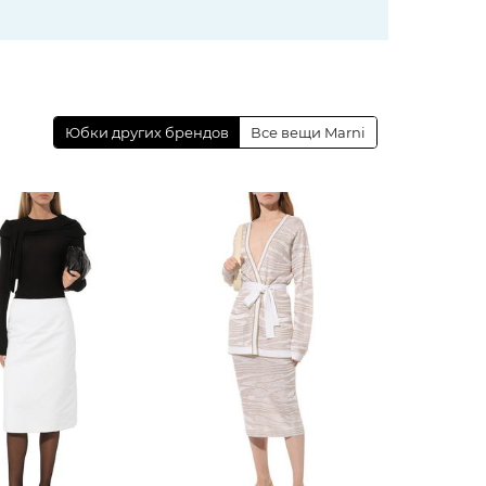
Юбки других брендов
Все вещи Marni