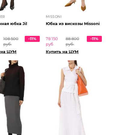
DER
MISSONI
ная юбка Jil
Юбка из вискозы Missoni
108 500
-11%
78 150
88 800
-11%
руб.
руб.
руб.
 на ЦУМ
Купить на ЦУМ