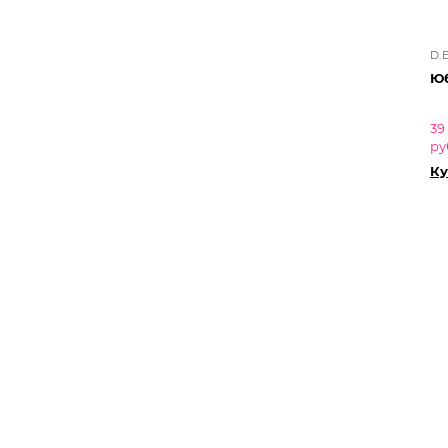
D.
Юб
39
ру
Ку