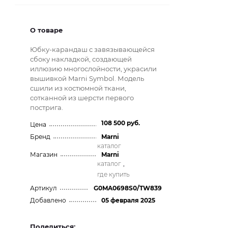
О товаре
Юбку-карандаш с завязывающейся
сбоку накладкой, создающей
иллюзию многослойности, украсили
вышивкой Marni Symbol. Модель
сшили из костюмной ткани,
сотканной из шерсти первого
пострига.
108 500 руб.
Цена
Бренд
Marni
каталог
Магазин
Marni
каталог
,
где купить
Артикул
G0MA0698S0/TW839
Добавлено
05 февраля 2025
Поделиться: