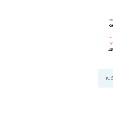
MI
Юб
59
ру
Ку
Юб