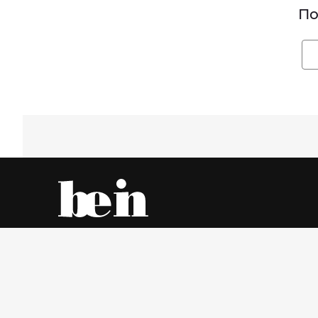
По
Все об одежде – онлайн и в магазинах города
Пятница, 7 Август 2026 г.
© www.be-in.ru. 2006 – 2026