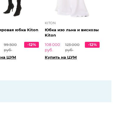
KITON
ровая юбка Kiton
Юбка изо льна и вискозы
Kiton
99 500
-12%
108 000
123 000
-12%
руб.
руб.
руб.
 на ЦУМ
Купить на ЦУМ