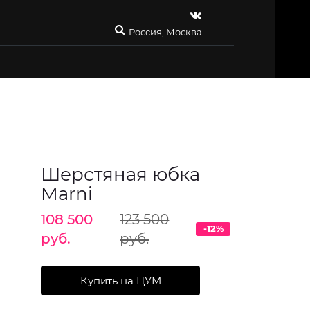
Россия, Москва
Шерстяная юбка
Marni
108 500
123 500
-12%
руб.
руб.
Купить на ЦУМ