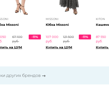
SSONI
MISSONI
KITON
ка Missoni
Юбка Missoni
Кашеми
 050
67 100
-11%
107 000
121 500
-11%
87 550
б.
руб.
руб.
руб.
руб.
пить на ЦУМ
Купить на ЦУМ
Купить
ки других брендов
→