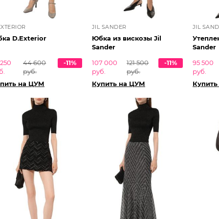
EXTERIOR
JIL SANDER
JIL SAN
ка D.Exterior
Юбка из вискозы Jil
Утеплен
Sander
Sander
 250
44 600
-11%
107 000
121 500
-11%
95 500
б.
руб.
руб.
руб.
руб.
пить на ЦУМ
Купить на ЦУМ
Купить