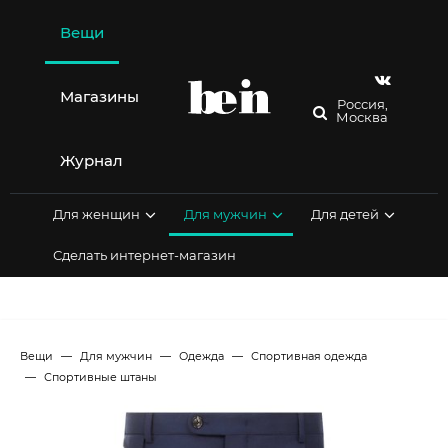
Перейти
к
Вещи
содержимому
Магазины
Россия,
Москва
Журнал
Для женщин
Для мужчин
Для детей
Сделать интернет-магазин
Вещи
Для мужчин
Одежда
Спортивная одежда
Спортивные штаны