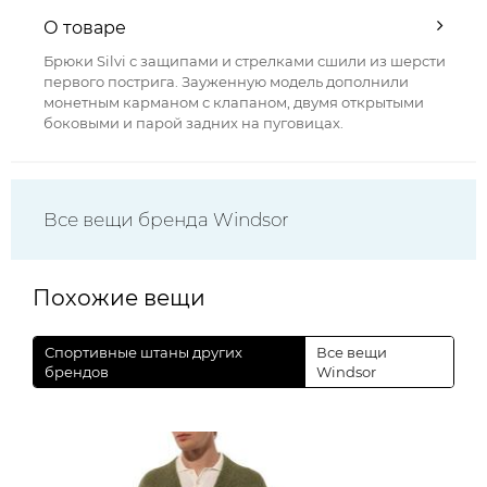
О товаре
Брюки Silvi с защипами и стрелками сшили из шерсти
первого пострига. Зауженную модель дополнили
монетным карманом с клапаном, двумя открытыми
боковыми и парой задних на пуговицах.
Все вещи бренда Windsor
Похожие вещи
Спортивные штаны других
Все вещи
брендов
Windsor