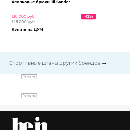
Хлопковые брюки Jil Sander
Хл
130 000 руб.
-12%
76
148 000 руб.
86
Купить на ЦУМ
Ку
Спортивные штаны других брендов
→
Реклама
Реклама