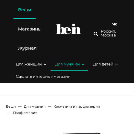
Перейти
к
Вещи
содержимому
Магазины
Россия,
Москва
Журнал
Для женщин
Для мужчин
Для детей
Сделать интернет-магазин
Вещи
Для мужчин
Косметика и парфюмерия
Парфюмерия