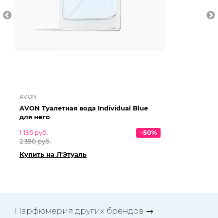
AVON
AV
AVON Туалетная вода Individual Blue
AV
для него
Su
1 195 руб.
-50%
1 3
2 390 руб.
2 7
Купить на Л'Этуаль
Ку
Парфюмерия других брендов
→