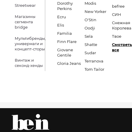
Dorothy
Modis
Streetwear
befree
Perkins
New Yorker
СИН
Магазины
Ecru
O'Stin
сегмента
Снежная
Elis
bridge
Oodji
Королева
Familia
Sela
Твое
Мультибренды,
Finn Flare
универмаги и
Shatte
Смотреть
концепт-сторы
Giovane
все
Sudar
Gentile
Винтаж и
Terranova
Gloria Jeans
секонд-хенды
Tom Tailor