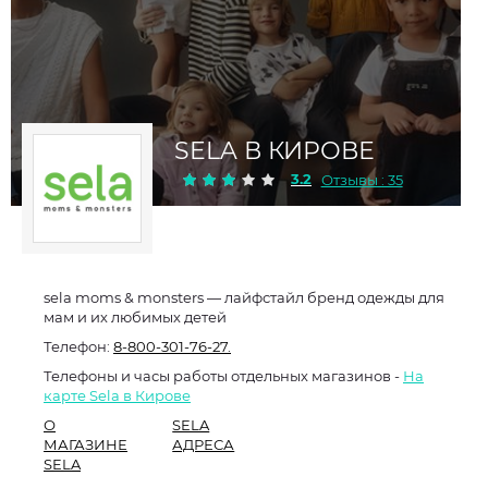
SELA В КИРОВЕ
3.2
Отзывы : 35
sela moms & monsters — лайфстайл бренд одежды для
мам и их любимых детей
Телефон:
8-800-301-76-27.
Телефоны и часы работы отдельных магазинов -
На
карте Sela в Кирове
О
SELA
МАГАЗИНЕ
АДРЕСА
SELA