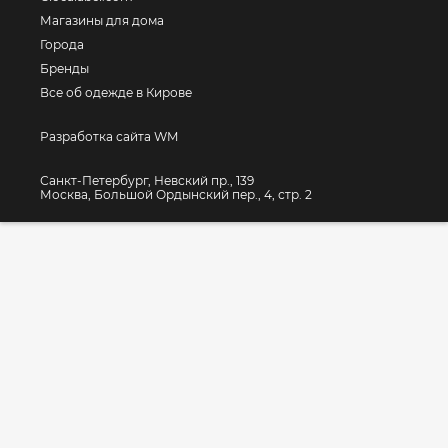
Магазины для дома
Города
Бренды
Все об одежде в Кирове
Разработка сайта WM
Санкт-Петербург, Невский пр., 139
Москва, Большой Ордынский пер., 4, стр. 2