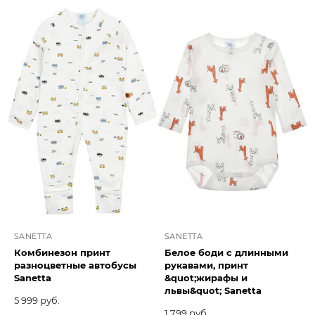
SANETTA
SANETTA
Комбинезон принт
Белое боди с длинными
разноцветные автобусы
рукавами, принт
Sanetta
&quot;жирафы и
львы&quot; Sanetta
5 999 руб.
1 799 руб.