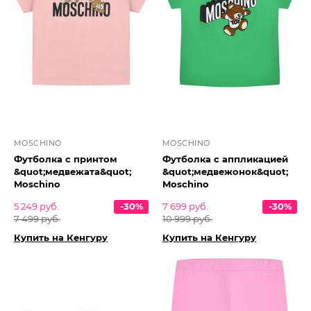
MOSCHINO
MOSCHINO
Футболка c принтом
Футболка с аппликацией
&quot;медвежата&quot;
&quot;медвежонок&quot;
Moschino
Moschino
5 249 руб.
-30%
7 699 руб.
-30%
7 499 руб.
10 999 руб.
Купить на Кенгуру
Купить на Кенгуру