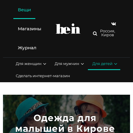
Перейти
к
Вещи
содержимому
Магазины
Россия,
Киров
Журнал
Для женщин
Для мужчин
Для детей
Сделать интернет-магазин
Одежда для 
малышей в Кирове 