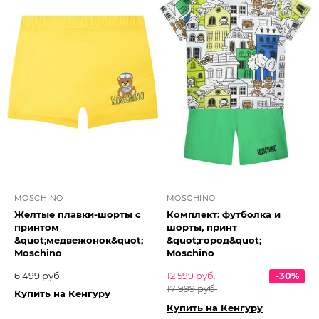
MOSCHINO
MOSCHINO
Желтые плавки-шорты с
Комплект: футболка и
принтом
шорты, принт
&quot;медвежонок&quot;
&quot;город&quot;
Moschino
Moschino
6 499 руб.
12 599 руб.
-30%
17 999 руб.
Купить на Кенгуру
Купить на Кенгуру