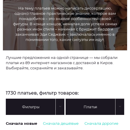
На тему платьев можно написать диссертацию,
однако главное практическое знание, которое вам
понадобится – это знание особенностей своей
фигуры. В конце концов, немалая доля успеха самых
разных икон стиля – начиная с Бриджит Бардо и
заканчивая Эди Седжвик – заключалась именно в
понимании того, какие силуэты им идут.
Лучшие предложения на одной странице — мы собрали
платья из 89 интернет-магазинов с доставкой в Киров.
Выбирайте, сохраняйте и заказывайте.
1730 платьев, фильтр товаров:
Фильтры
Платья
Сначала новые
Сначала дешёвые
Сначала дорогие