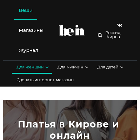
Перейти
к
Вещи
содержимому
Магазины
Россия,
Киров
Журнал
Для женщин
Для мужчин
Для детей
Сделать интернет-магазин
Платья в Кирове и 
онлайн