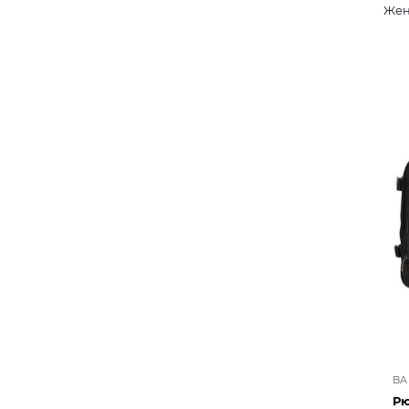
Жен
BA
Рю