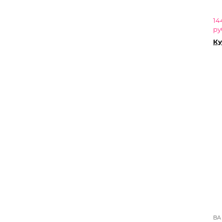
14
ру
Ку
BA