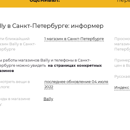
lly в Санкт-Петербурге: информер
ти ближайший
1 магазин в Санкт-Петербурге
Просмо
зин Bally в Санкт-
магазин
ербурге
Петербу
ы работы магазинов Bally и телефоны в Санкт-
Пример
ербурге можно увидеть
на страницах конкретных
цен в Ba
азинов
Русская
мотреть вещи в
последнее обновление 04 июля
логе:
2022
Индекс 
нды в магазине
Bally
y: