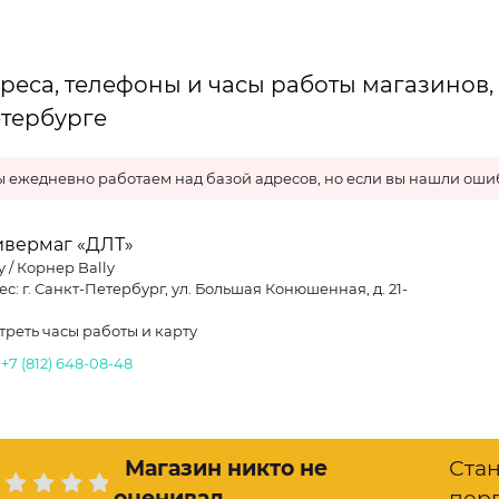
реса, телефоны и часы работы магазинов, г
тербурге
 ежедневно работаем над базой адресов, но если вы нашли ошиб
ивермаг «ДЛТ»
y / Корнер Bally
с: г. Санкт-Петербург, ул. Большая Конюшенная, д. 21-
треть часы работы и карту
.
+7 (812) 648-08-48
Магазин никто не
Ста
оценивал
.
пер