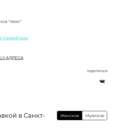
сса "люкс"
кт-Петербурге
LY АДРЕСА
поделиться:
вкой в Санкт-
Женское
Мужское