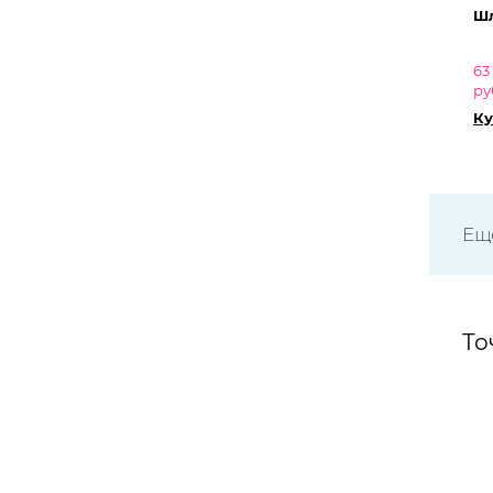
Шл
63
ру
Ку
Ещё
То