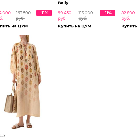
Bally
4 000
163 500
-11%
99 450
113 000
-11%
82 800
б.
руб.
руб.
руб.
руб.
пить на ЦУМ
Купить на ЦУМ
Купить
LLY