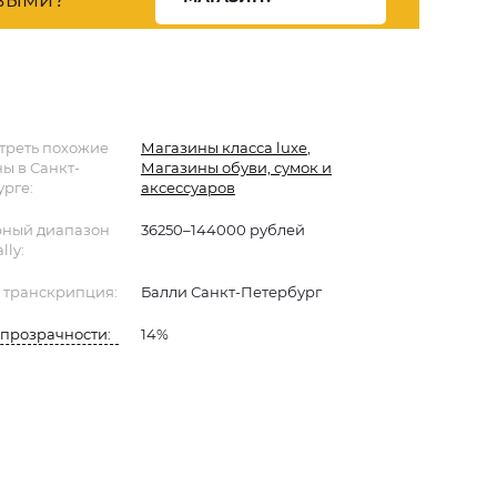
треть похожие
Магазины класса luxe
,
ы в Санкт-
Магазины обуви, сумок и
рге:
аксессуаров
ный диапазон
36250–144000 рублей
lly:
 транскрипция:
Балли Санкт-Петербург
прозрачности:
14%