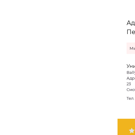
Ад
Пе
Мы
Ун
Ball
Адре
23
Смо
Тел