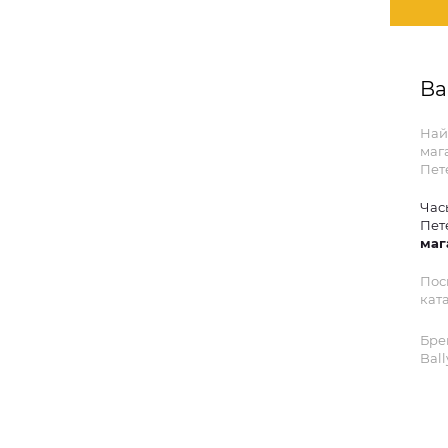
Ba
Най
мага
Пет
Час
Пет
маг
Пос
ката
Бре
Ball