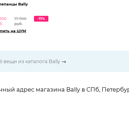
епанцы Bally
 100
71 700
-11%
б.
руб.
пить на ЦУМ
 вещи из каталога Bally →
чный адрес магазина Bally в СПб, Петербур