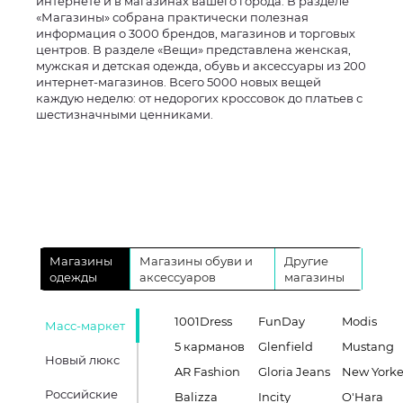
интернете и в магазинах вашего города. В разделе
«Магазины» собрана практически полезная
информация о 3000 брендов, магазинов и торговых
центров. В разделе «Вещи» представлена женская,
мужская и детская одежда, обувь и аксессуары из 200
интернет-магазинов. Всего 5000 новых вещей
каждую неделю: от недорогих кроссовок до платьев с
шестизначными ценниками.
Магазины
Магазины обуви и
Другие
одежды
аксессуаров
магазины
1001Dress
FunDay
Modis
Масс-маркет
5 карманов
Glenfield
Mustang
Новый люкс
AR Fashion
Gloria Jeans
New Yorke
Российские
Balizza
Incity
O'Hara