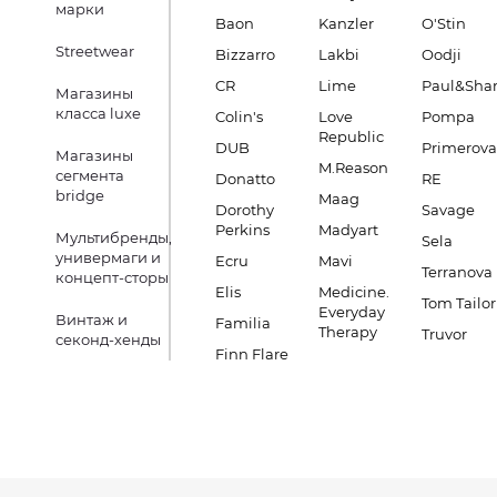
марки
Baon
Kanzler
O'Stin
Streetwear
Bizzarro
Lakbi
Oodji
CR
Lime
Paul&Sha
Магазины
класса luxe
Colin's
Love
Pompa
Republic
DUB
Primerova
Магазины
M.Reason
сегмента
Donatto
RE
bridge
Maag
Dorothy
Savage
Perkins
Madyart
Мультибренды,
Sela
универмаги и
Ecru
Mavi
Terranova
концепт-сторы
Elis
Medicine.
Tom Tailor
Everyday
Винтаж и
Familia
Therapy
Truvor
секонд-хенды
Finn Flare