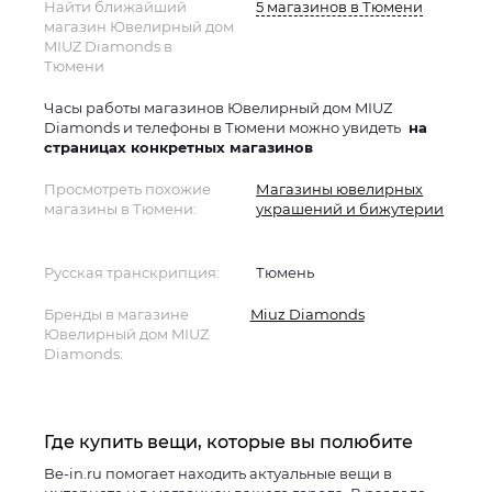
Найти ближайший
5 магазинов в Тюмени
магазин Ювелирный дом
MIUZ Diamonds в
Тюмени
Часы работы магазинов Ювелирный дом MIUZ
Diamonds и телефоны в Тюмени можно увидеть
на
страницах конкретных магазинов
Просмотреть похожие
Магазины ювелирных
магазины в Тюмени:
украшений и бижутерии
Русская транскрипция:
Тюмень
Бренды в магазине
Miuz Diamonds
Ювелирный дом MIUZ
Diamonds:
Где купить вещи, которые вы полюбите
Be-in.ru помогает находить актуальные вещи в