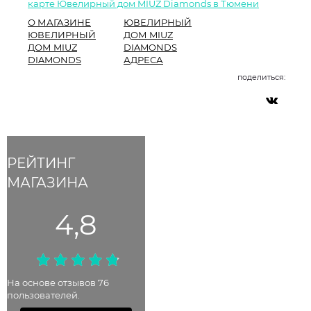
карте Ювелирный дом MIUZ Diamonds в Тюмени
О МАГАЗИНЕ
ЮВЕЛИРНЫЙ
ЮВЕЛИРНЫЙ
ДОМ MIUZ
ДОМ MIUZ
DIAMONDS
DIAMONDS
АДРЕСА
поделиться:
РЕЙТИНГ
МАГАЗИНА
4,8
На основе отзывов 76
пользователей.