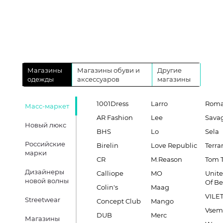
Магазины
Магазины обуви и
Другие
одежды
аксессуаров
магазины
1001Dress
Larro
Roma
Масс-маркет
AR Fashion
Lee
Sava
Новый люкс
BHS
Lo
Sela
Российские
Birelin
Love Republic
Terra
марки
CR
M.Reason
Tom T
Дизайнеры
Calliope
MO
Unite
новой волны
Of B
Colin's
Maag
VILE
Streetwear
Concept Club
Mango
Vsem
DUB
Merc
Магазины