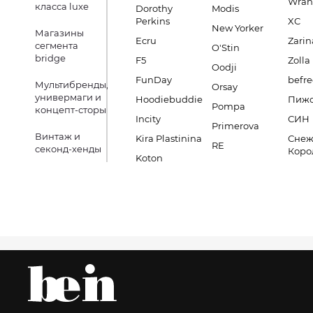
Wran
класса luxe
Dorothy
Modis
Perkins
XC
New Yorker
Магазины
Ecru
Zarin
сегмента
O'Stin
bridge
F5
Zolla
Oodji
FunDay
befre
Мультибренды,
Orsay
универмаги и
Hoodiebuddie
Пиж
Pompa
концепт-сторы
Incity
СИН
Primerova
Винтаж и
Kira Plastinina
Снеж
RE
секонд-хенды
Коро
Koton