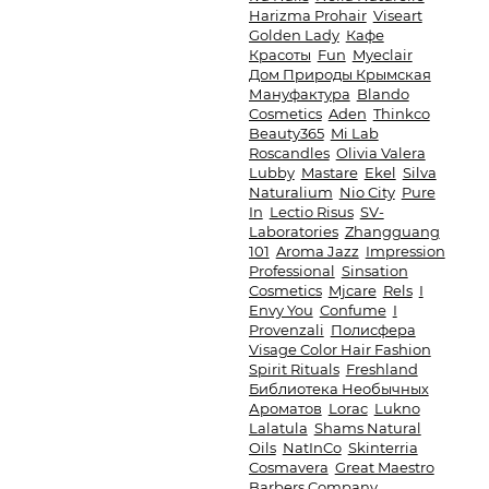
Harizma Prohair
Viseart
Golden Lady
Кафе
Красоты
Fun
Myeclair
Дом Природы Крымская
Мануфактура
Blando
Cosmetics
Aden
Thinkco
Beauty365
Mi Lab
Roscandles
Olivia Valera
Lubby
Mastare
Ekel
Silva
Naturalium
Nio City
Pure
In
Lectio Risus
SV-
Laboratories
Zhangguang
101
Aroma Jazz
Impression
Professional
Sinsation
Cosmetics
Mjcare
Rels
I
Envy You
Confume
I
Provenzali
Полисфера
Visage Color Hair Fashion
Spirit Rituals
Freshland
Библиотека Необычных
Ароматов
Lorac
Lukno
Lalatula
Shams Natural
Oils
NatInCo
Skinterria
Cosmavera
Great Maestro
Barbers Company