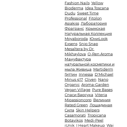
Fashion Nails
Yellow
Bioderma
Idea Toscana
Dudu
Sweet Time
Professional
Fitolon
Asiakiss
Лаборатория
Фрагранс
Крымская
Натуральная Коллекция
Moyaboroda
ЮниLook
Exsens
Snip Snap
Mesaltera by Dr.
Mikhaylova
O-Ren Aroma
Мануфактура
натуральной косметики и
мыла Живица
Martiderm
Гиттин
Innessa
D'Michael
Minus 417
Cliven
Nano
Organic
Aroma-Garden
Vegan Village
Pure Bases
Спаси Барсука
Viteria
Mipassioncorp
Велиния
Rated Green
Лошадиная
Сила
Skin Helpers
Casamorati
Tropicana
Botavikos
Medi-Peel
iUnik
I Heart Makeup
Wai