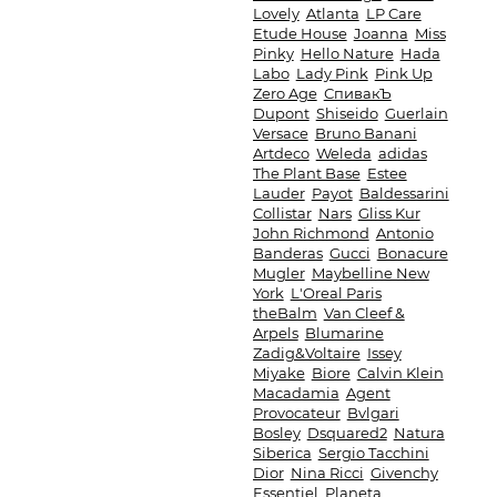
Lovely
Atlanta
LP Care
Etude House
Joanna
Miss
Pinky
Hello Nature
Hada
Labo
Lady Pink
Pink Up
Zero Age
СпивакЪ
Dupont
Shiseido
Guerlain
Versace
Bruno Banani
Artdeco
Weleda
adidas
The Plant Base
Estee
Lauder
Payot
Baldessarini
Collistar
Nars
Gliss Kur
John Richmond
Antonio
Banderas
Gucci
Bonacure
Mugler
Maybelline New
York
L'Oreal Paris
theBalm
Van Cleef &
Arpels
Blumarine
Zadig&Voltaire
Issey
Miyake
Biore
Calvin Klein
Macadamia
Agent
Provocateur
Bvlgari
Bosley
Dsquared2
Natura
Siberica
Sergio Tacchini
Dior
Nina Ricci
Givenchy
Essentiel
Planeta