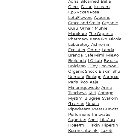
Adria
Silcamed
Bella
Oleos
Dizao
Iscream
Крымская Роза
LetuFlowers
Ayoume
Grace and Stella
Organic
Guru
Gkhair
Muhle
Manikure
The Organic
Pharmacy
Kensuko
Nicole
Laboratory
Achromin
Ecolatier
Onme
Landa
Branda
Cafe Mimi
Mi&Ko
Bielenda
I.C. Lab
Витэкс
Uniclean
Cliny
Lookswell
Organic Shock
Elskin
Shu
Uemura
Biolage
Sampar
Paris
ikoo
Kajal
Miriamquevedo
Anna
Tkacheva
Kiki
Cottage
Mystim
Blugree
Svakom
Я самая
Uraala
Pipedream
Press Gurwitz
Perfumerie
Innovatis
Supertan
Soell
LilaCup
Новелти
Hiskin
Hipertin
Kosmoshtuchki
Lazeti