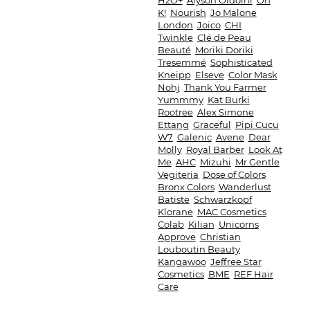
H2O+
Alyson Oldoini
Oh
K!
Nourish
Jo Malone
London
Joico
CHI
Twinkle
Clé de Peau
Beauté
Moriki Doriki
Tresemmé
Sophisticated
Kneipp
Elseve
Color Mask
Nohj
Thank You Farmer
Yummmy
Kat Burki
Rootree
Alex Simone
Ettang
Graceful
Pipi Cucu
W7
Galenic
Avene
Dear
Molly
Royal Barber
Look At
Me
AHC
Mizuhi
Mr Gentle
Vegiteria
Dose of Colors
Bronx Colors
Wanderlust
Batiste
Schwarzkopf
Klorane
MAC Cosmetics
Colab
Kilian
Unicorns
Approve
Christian
Louboutin Beauty
Kangawoo
Jeffree Star
Cosmetics
BME
REF Hair
Care