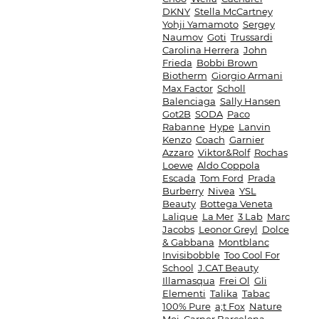
DKNY
Stella McCartney
Yohji Yamamoto
Sergey
Naumov
Goti
Trussardi
Carolina Herrera
John
Frieda
Bobbi Brown
Biotherm
Giorgio Armani
Max Factor
Scholl
Balenciaga
Sally Hansen
Got2B
SODA
Paco
Rabanne
Hype
Lanvin
Kenzo
Coach
Garnier
Azzaro
Viktor&Rolf
Rochas
Loewe
Aldo Coppola
Escada
Tom Ford
Prada
Burberry
Nivea
YSL
Beauty
Bottega Veneta
Lalique
La Mer
3 Lab
Marc
Jacobs
Leonor Greyl
Dolce
& Gabbana
Montblanc
Invisibobble
Too Cool For
School
J.CAT Beauty
Illamasqua
Frei Ol
Gli
Elementi
Talika
Tabac
100% Pure
a;t Fox
Nature