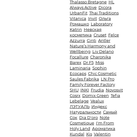
Thalasso Bretagne
HL
Always Active
Dicora
UrbanFit
Thai Traditions
Vitanica
Invit
Ольга
Ромашко
Laboratory
Katrin
Невская
косметика
Cruset
Felce
Azzurra
Cinti
Antler
Nature’s Harmony and
Wellbeing
Liv Delano
Focallure
Charonika
Barex
Dr.F5
Miss
Laminaria
Sophin
Ecocaps
Chic Cosmetic
Saules Fabrika
LN Pro
Family Forever Factory
SHU
INKI
Frudia
Novosvit
Cosrx
Domix Green
Tefia
Lebelage
Vealux
ЛЭТУАЛЬ
Индекс
Натуральности
Самый
Сок
Dia D'oro
Note
Cosmetique
I'm From
Holy Land
Ароматика
Kundal
Kis
Valentin