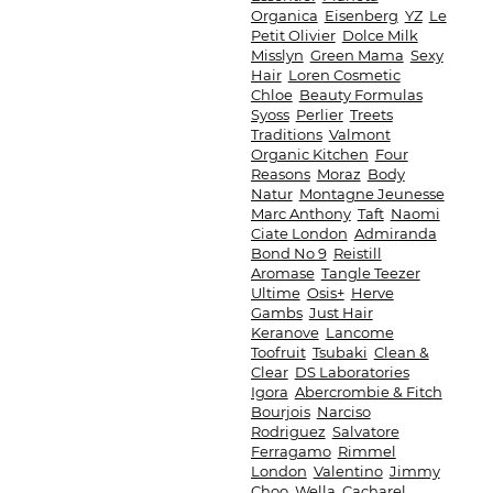
Organica
Eisenberg
YZ
Le
Petit Olivier
Dolce Milk
Misslyn
Green Mama
Sexy
Hair
Loren Cosmetic
Chloe
Beauty Formulas
Syoss
Perlier
Treets
Traditions
Valmont
Organic Kitchen
Four
Reasons
Moraz
Body
Natur
Montagne Jeunesse
Marc Anthony
Taft
Naomi
Ciate London
Admiranda
Bond No 9
Reistill
Aromase
Tangle Teezer
Ultime
Osis+
Herve
Gambs
Just Hair
Keranove
Lancome
Toofruit
Tsubaki
Clean &
Clear
DS Laboratories
Igora
Abercrombie & Fitch
Bourjois
Narciso
Rodriguez
Salvatore
Ferragamo
Rimmel
London
Valentino
Jimmy
Choo
Wella
Cacharel