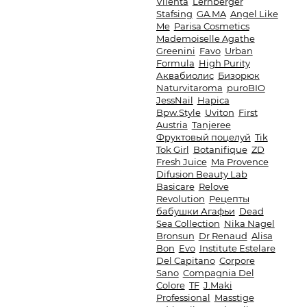
Vilenta
Lernberger
Stafsing
GA.MA
Angel Like
Me
Parisa Cosmetics
Mademoiselle Agathe
Greenini
Favo
Urban
Formula
High Purity
Аквабиолис
Бизорюк
Naturvitaroma
puroBIO
JessNail
Hapica
Bpw.Style
Uviton
First
Austria
Tanjeree
Фруктовый поцелуй
Tik
Tok Girl
Botanifique
ZD
Fresh Juice
Ma Provence
Difusion Beauty Lab
Basicare
Relove
Revolution
Рецепты
бабушки Агафьи
Dead
Sea Collection
Nika Nagel
Bronsun
Dr Renaud
Alisa
Bon
Evo
Institute Estelare
Del Capitano
Corpore
Sano
Compagnia Del
Colore
TF
J.Maki
Professional
Masstige