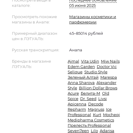
Посмотреть вещи в
последнее обновление
каталоге:
05 июня 2025
Просмотреть похожие
Магазины косметики и
магазины в Анапе:
парфюмерии
Примерный диапазон
45–85014 рублей
цен в ЛЭТУАЛЬ:
Русская транскрипция:
Анапа
Бренды в магазине
Ajmal
Vita Udin
Miw Nails
ЛЭТУАЛЬ:
Edem Garden
Doctor Vic
Selique
Studio Style
Зеленый Алтай
Marespa
Anna Sharova
Alexander
Style
Billion Dollar Brows
Acure
Белита-М
Old
Spice
Dr. Seed
Livsi
Apicenna
Decode
Repharm
Magruss
Ice
Professional
Kurt
Mocheqi
Medipharma Cosmetics
Прелесть Professional
Seven7een
Lilo
Adarisa