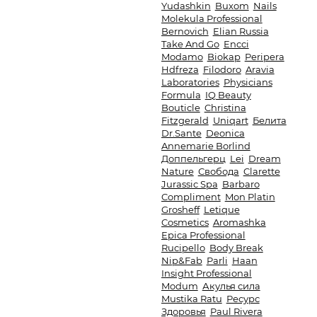
Yudashkin
Buxom
Nails
Molekula Professional
Bernovich
Elian Russia
Take And Go
Encci
Modamo
Biokap
Peripera
Hdfreza
Filodoro
Aravia
Laboratories
Physicians
Formula
IQ Beauty
Bouticle
Christina
Fitzgerald
Uniqart
Белита
Dr.Sante
Deonica
Annemarie Borlind
Доппельгерц
Lei
Dream
Nature
Свобода
Clarette
Jurassic Spa
Barbaro
Compliment
Mon Platin
Grosheff
Letique
Cosmetics
Aromashka
Epica Professional
Rucipello
Body Break
Nip&Fab
Parli
Haan
Insight Professional
Modum
Акулья сила
Mustika Ratu
Ресурс
Здоровья
Paul Rivera