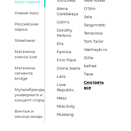
1001Dress
New Yorker
Масс-маркет
Alena
O'Stin
Новый люкс
Goretskaya
Sela
Colin's
Российские
Serginnetti
марки
Dorothy
Terranova
Perkins
Streetwear
Tom Tailor
Elis
Vsemayki.ru
Магазины
Familia
класса luxe
Zolla
Finn Flare
befree
Магазины
Gloria Jeans
сегмента
Твое
Lalis
bridge
Смотреть
Love
все
Мультибренды,
Republic
универмаги и
Mexx
концепт-сторы
Miss Sixty
Винтаж и
Mustang
секонд-хенды