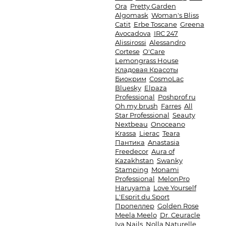
Ora
Pretty Garden
Algomask
Woman's Bliss
Catit
Erbe Toscane
Greena
Avocadova
IRC 247
Alissirossi
Alessandro
Cortese
O'Care
Lemongrass House
Кладовая Красоты
Биокрим
CosmoLac
Bluesky
Elpaza
Professional
Poshprof.ru
Oh my brush
Farres
All
Star Professional
Seauty
Nextbeau
Onoceano
Krassa
Lierac
Teara
Пантика
Anastasia
Freedecor
Aura of
Kazakhstan
Swanky
Stamping
Monami
Professional
MelonPro
Haruyama
Love Yourself
L'Esprit du Sport
Пропеллер
Golden Rose
Meela Meelo
Dr. Ceuracle
Iva Nails
Nolla Naturelle