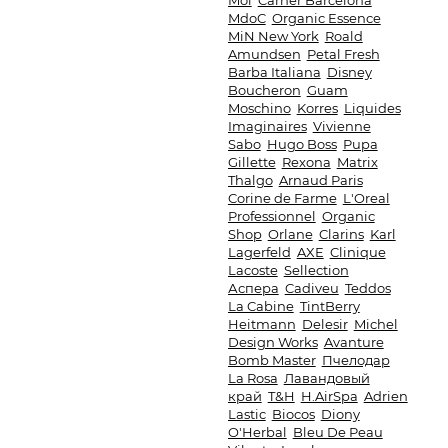
Moi
Carner Barcelona
MdoC
Organic Essence
MiN New York
Roald
Amundsen
Petal Fresh
Barba Italiana
Disney
Boucheron
Guam
Moschino
Korres
Liquides
Imaginaires
Vivienne
Sabo
Hugo Boss
Pupa
Gillette
Rexona
Matrix
Thalgo
Arnaud Paris
Corine de Farme
L'Oreal
Professionnel
Organic
Shop
Orlane
Clarins
Karl
Lagerfeld
AXE
Clinique
Lacoste
Sellection
Аспера
Cadiveu
Teddos
La Cabine
TintBerry
Heitmann
Delesir
Michel
Design Works
Avanture
Bomb Master
Пчелодар
La Rosa
Лавандовый
край
T&H
H.AirSpa
Adrien
Lastic
Biocos
Diony
O'Herbal
Bleu De Peau