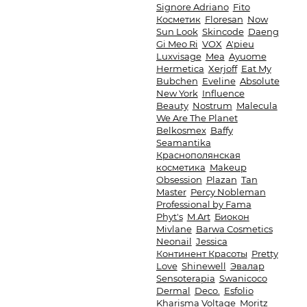
Signore Adriano
Fito
Косметик
Floresan
Now
Sun Look
Skincode
Daeng
Gi Meo Ri
VOX
A'pieu
Luxvisage
Mea
Ayuome
Hermetica
Xerjoff
Eat My
Bubchen
Eveline
Absolute
New York
Influence
Beauty
Nostrum
Malecula
We Are The Planet
Belkosmex
Baffy
Seamantika
Краснополянская
косметика
Makeup
Obsession
Plazan
Tan
Master
Percy Nobleman
Professional by Fama
Phyt's
M.Art
Биокон
Mivlane
Barwa Cosmetics
Neonail
Jessica
Континент Красоты
Pretty
Love
Shinewell
Эвалар
Sensoterapia
Swanicoco
Dermal
Deco.
Esfolio
Kharisma Voltage
Moritz