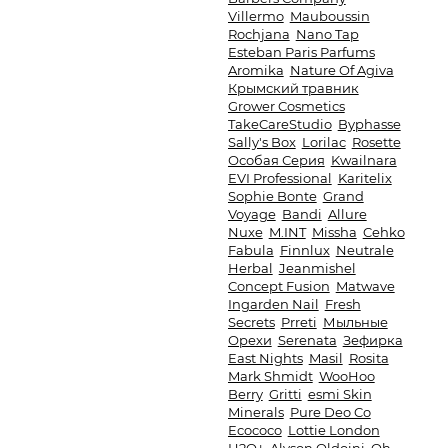
Villermo
Mauboussin
Rochjana
Nano Tap
Esteban Paris Parfums
Aromika
Nature Of Agiva
Крымский травник
Grower Cosmetics
TakeCareStudio
Byphasse
Sally's Box
Lorilac
Rosette
Особая Серия
Kwailnara
EVI Professional
Karitelix
Sophie Bonte
Grand
Voyage
Bandi
Allure
Nuxe
M.INT
Missha
Cehko
Fabula
Finnlux
Neutrale
Herbal
Jeanmishel
Concept Fusion
Matwave
Ingarden Nail
Fresh
Secrets
Prreti
Мыльные
Орехи
Serenata
Зефирка
East Nights
Masil
Rosita
Mark Shmidt
WooHoo
Berry
Gritti
esmi Skin
Minerals
Pure Deo Co
Ecococo
Lottie London