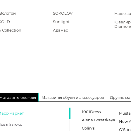
*Золотой
SOKOLOV
Наше зо
GOLD
Sunlight
Ювелир
Diamon
 Collection
Адамас
Магазины одежды
Магазины обуви и аксессуаров
Другие ма
1001Dress
Масс-маркет
Must
Alena Goretskaya
New Y
Новый люкс
Colin's
O'Stin