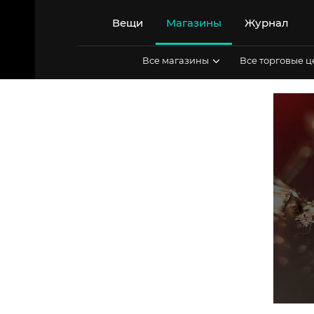
Перейти
к
Вещи
Магазины
Журнал
содержимому
Все магазины
Все торговые 