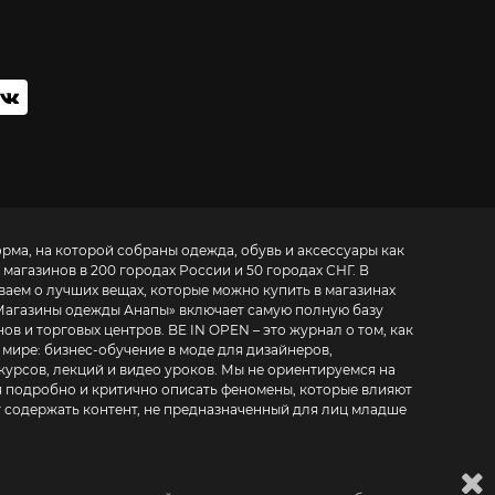
орма, на которой собраны одежда, обувь и аксессуары как
 магазинов в 200 городах России и 50 городах СНГ. В
ваем о лучших вещах, которые можно купить в магазинах
Магазины одежды Анапы
» включает самую полную базу
. BE IN OPEN – это журнал о том, как
 мире:
бизнес-обучение в моде для дизайнеров,
курсов, лекций и видео уроков
. Мы не ориентируемся на
 подробно и критично описать феномены, которые влияют
т содержать контент, не предназначенный для лиц младше