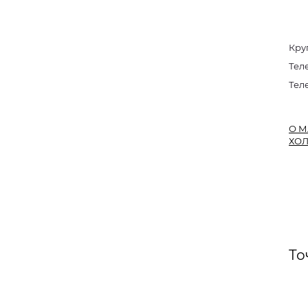
Кру
Тел
Тел
О М
ХО
То