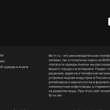
да
Be-in.ru – это рекомендательная платф
сетевых, так и локальных марок из 6000
нды
«
Каталоге одежды Анапы
» мы рассказы
об одежде в Анапе
вашего города и в интернете. Раздел «
рецензий, адресов и телефонов магазинов и торговых центров
устроена модная индустрия в России и
ритейлеров и маркетологов в формате 
сиюминутные инфоповоды, а стараемся
на развитие моды. При этом сайт може
16-ти лет.