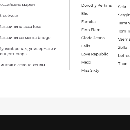
оссийские марки
Dorothy Perkins
Sela
Elis
Sergin
treetwear
Familia
Terra
агазины класса luxe
Finn Flare
Tom Ta
агазины сегмента bridge
Gloria Jeans
Vsema
Lalis
Zolla
ультибренды, универмаги и
онцепт-сторы
Love Republic
befre
Mexx
Твое
интаж и секонд-хенды
Miss Sixty