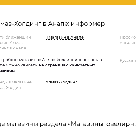
маз-Холдинг в Анапе: информер
ти ближайший
1 магазин в Анапе
Просмо
азин Алмаз-
магазин
динг в Анапе
ы работы магазинов Алмаз-Холдинг и телефоны в
Русская
пе можно увидеть
на страницах конкретных
азинов
нды в магазине
Алмаз-Холдинг
аз-Холдинг:
е магазины раздела «Магазины ювелирн