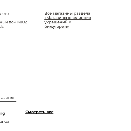
Все магазины раздела
лото
«Магазины ювелирных
ный дом MIUZ
украшений и
ds
бижутерии»
газины
Смотреть все
ang
orker