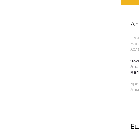
Ал
Най
маг
Хол
Час
Ана
маг
Бре
Алм
Ещ