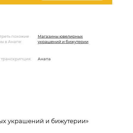
треть похожие
Магазины ювелирных
ы в Анапе:
украшений и бижутерии
 транскрипция:
Анапа
ых украшений и бижутерии»