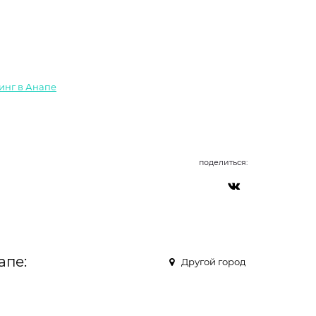
инг в Анапе
поделиться:
апе:
Другой город