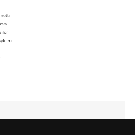
netti
nova
ilor
yki.ru
e