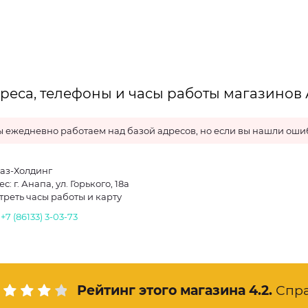
реса, телефоны и часы работы магазинов
 ежедневно работаем над базой адресов, но если вы нашли ошиб
аз-Холдинг
с: г. Анапа, ул. Горького, 18а
треть часы работы и карту
.
+7 (86133) 3-03-73
Рейтинг этого магазина
4.2
.
Спр