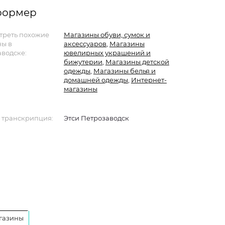
нформер
треть похожие
Магазины обуви, сумок и
ны в
аксессуаров
,
Магазины
водске:
ювелирных украшений и
бижутерии
,
Магазины детской
одежды
,
Магазины белья и
домашней одежды
,
Интернет-
магазины
 транскрипция:
Этси Петрозаводск
газины