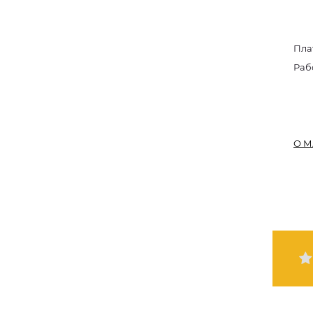
Пла
Раб
О М