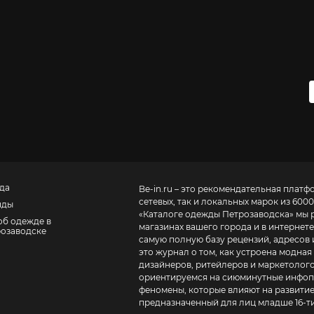
да
Be-in.ru – это рекомендательная платф
сетевых, так и локальных марок из 6000
нды
«
Каталоге одежды Петрозаводска
» мы 
об одежде в
магазинах вашего города и в интернете
озаводске
самую полную базу рецензий, адресов и теле
это журнал о том, как устроена модная
дизайнеров, ритейлеров и маркетолого
ориентируемся на сиюминутные инфопо
феномены, которые влияют на развитие
предназначенный для лиц младше 16-ти