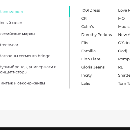
1001Dress
Love 
Масс-маркет
CR
MO
Новый люкс
Colin's
Modis
оссийские марки
Dorothy Perkins
New Y
Elis
O'Stin
treetwear
Familia
Oodji
агазины сегмента bridge
Finn Flare
Pomp
ультибренды, универмаги и
Gloria Jeans
RE
онцепт-сторы
Incity
Shatt
интаж и секонд-хенды
Lalis
Tom Ta