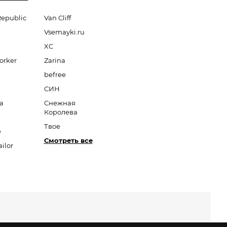
Republic
Van Cliff
Vsemayki.ru
XC
orker
Zarina
befree
СИН
a
Снежная
Королева
Твое
e
Смотреть все
ilor