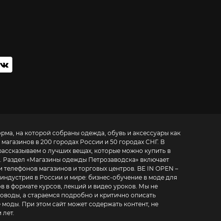
орма, на которой собраны одежда, обувь и аксессуары как
 магазинов в 200 городах России и 50 городах СНГ. В
рассказываем о лучших вещах, которые можно купить в
. Раздел «
Магазины одежды Петрозаводска
» включает
фонов магазинов и торговых центров. BE IN OPEN –
 индустрия в России и мире:
бизнес-обучение в моде для
в в формате курсов, лекций и видео уроков
. Мы не
воды, а стараемся подробно и критично описать
 моды. При этом сайт может содержать контент, не
 лет.