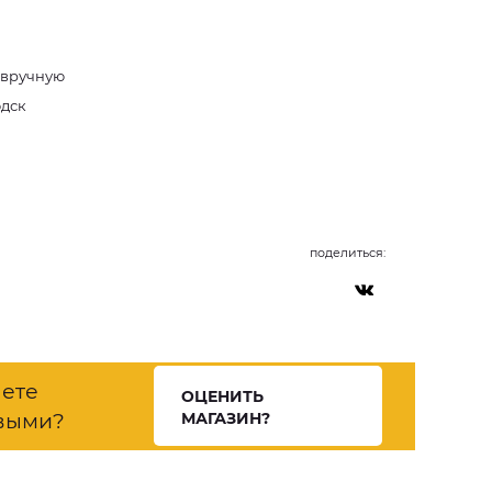
 вручную
одск
поделиться:
нете
ОЦЕНИТЬ
выми?
МАГАЗИН?