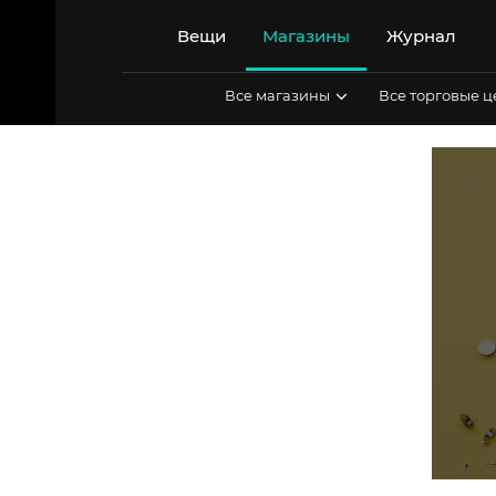
Перейти
к
Вещи
Магазины
Журнал
содержимому
Все магазины
Все торговые 