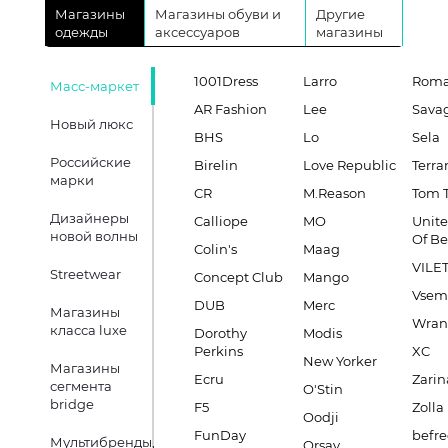
Магазины
Магазины обуви и
Другие
одежды
аксессуаров
магазины
1001Dress
Larro
Roma
Масс-маркет
AR Fashion
Lee
Sava
Новый люкс
BHS
Lo
Sela
Российские
Birelin
Love Republic
Terra
марки
CR
M.Reason
Tom T
Дизайнеры
Calliope
MO
Unite
новой волны
Of B
Colin's
Maag
VILE
Streetwear
Concept Club
Mango
Vsem
DUB
Merc
Магазины
Wran
класса luxe
Dorothy
Modis
Perkins
XC
New Yorker
Магазины
Ecru
Zarin
сегмента
O'Stin
bridge
F5
Zolla
Oodji
FunDay
befre
Мультибренды,
Orsay