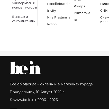
универмаги и
Hoodiebuddie
Пиж
Pompa
концепт-сторы
Incity
СИН
Primerova
Винтаж и
Kira Plastinina
Снеж
RE
секонд-хенды
Коро
Koton
Все об одежде – онлайн и в магазинах города
Понедельник, 10 Август 2026 г.
© www.be-in.ru. 2006 – 2026