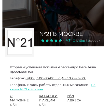
N°21 В МОСКВЕ
4.7
Отзывы : 1
N°21 в Facebook
Вторая и успешная попытка Алессандро Дель Аква
прославиться
Телефон:
8 (800) 500-80-00.
+7 (495) 933-73-00.
Телефоны и часы работы отдельных магазинов -
На
карте N°21 в Москве
О
КАТАЛОГИ
N°21
МАГАЗИНЕ
И АКЦИИ
АДРЕСА
N°21
N°21