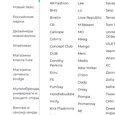
AR Fashion
Lee
Sava
Новый люкс
BHS
Lo
Sela
Российские
Birelin
Love Republic
Terra
марки
CR
M.Reason
Tom T
Дизайнеры
Calliope
MO
Unite
новой волны
Of B
Colin's
Maag
VILE
Streetwear
Concept Club
Mango
Vsem
DUB
Merc
Магазины
Wran
класса luxe
Dorothy
Modis
Perkins
XC
New Yorker
Магазины
Ecru
Zarin
сегмента
O'Stin
bridge
F5
Zolla
Oodji
FunDay
befre
Мультибренды,
Orsay
универмаги и
Hoodiebuddie
Пиж
Pompa
концепт-сторы
Incity
СИН
Primerova
Винтаж и
Kira Plastinina
Снеж
RE
секонд-хенды
Коро