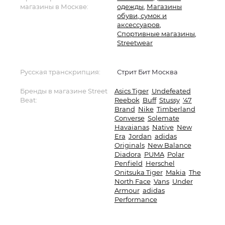
магазины в Москве:
одежды
,
Магазины
обуви, сумок и
аксессуаров
,
Спортивные магазины
,
Streetwear
Русская транскрипция:
Стрит Бит Москва
Бренды в магазине Street
Asics Tiger
Undefeated
Beat:
Reebok
Buff
Stussy
'47
Brand
Nike
Timberland
Converse
Solemate
Havaianas
Native
New
Era
Jordan
adidas
Originals
New Balance
Diadora
PUMA
Polar
Penfield
Herschel
Onitsuka Tiger
Makia
The
North Face
Vans
Under
Armour
adidas
Performance