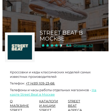
STREET BEAT В
МОСКВЕ
4.4
Отзывы : 43
Кроссовки и кеды классических моделей самых
известных производителей
Телефон:
+7 (495) 109-23-68.
Телефоны и часы работы отдельных магазинов -
На
карте Street Beat в Москве
О
КАТАЛОГИ
STREET
МАГАЗИНЕ
И АКЦИИ
BEAT
STREET
STREET
АДРЕСА