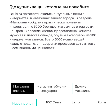
Где купить вещи, которые вы полюбите
Be-in.ru помогает находить актуальные вещи в
интернете и в магазинах вашего города. В разделе
«Магазины» собрана практически полезная
информация о 3000 брендов, магазинов и торговых
центров. В разделе «Вещи» представлена женская,
мужская и детская одежда, обувь и аксессуары из 200
интернет-магазинов. Всего 5000 новых вещей
каждую неделю: от недорогих кроссовок до платьев с
шестизначными ценниками.
Магазины
Магазины обуви и
Другие
одежды
аксессуаров
магазины
1001Dress
Larro
Roma
Масс-маркет