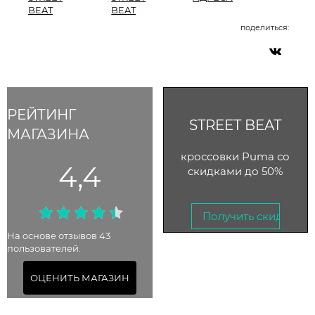
BEAT
BEAT
поделиться:
РЕЙТИНГ
STREET BEAT
МАГАЗИНА
кроссовки Puma со
4,4
скидками до 50%
Получить скидку →
На основе отзывов 43
пользователей.
До 20 августа 2025
ОЦЕНИТЬ МАГАЗИН