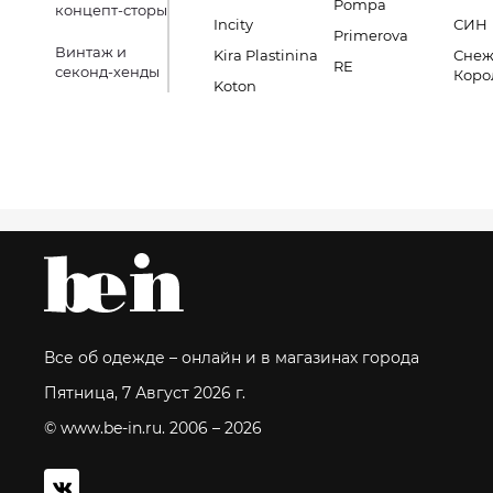
Pompa
концепт-сторы
Incity
СИН
Primerova
Винтаж и
Kira Plastinina
Снеж
RE
секонд-хенды
Коро
Koton
Все об одежде – онлайн и в магазинах города
Пятница, 7 Август 2026 г.
© www.be-in.ru. 2006 – 2026