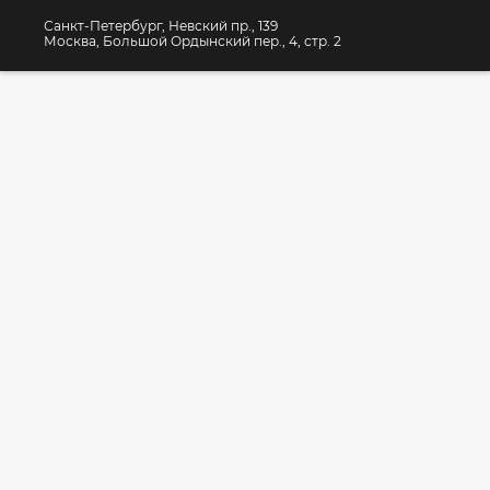
Санкт-Петербург, Невский пр., 139
Москва, Большой Ордынский пер., 4, стр. 2