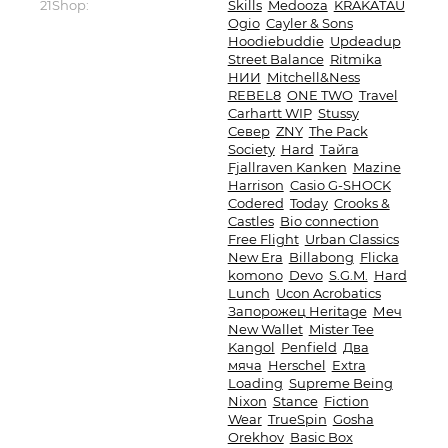
21Shop:
Skills
Medooza
KRAKATAU
Ogio
Cayler & Sons
Hoodiebuddie
Updeadup
Street Balance
Ritmika
НИИ
Mitchell&Ness
REBEL8
ONE TWO
Travel
Carhartt WIP
Stussy
Север
ZNY
The Pack
Society
Hard
Тайга
Fjallraven Kanken
Mazine
Harrison
Casio G-SHOCK
Codered
Today
Crooks &
Castles
Bio connection
Free Flight
Urban Classics
New Era
Billabong
Flicka
komono
Devo
S.G.M.
Hard
Lunch
Ucon Acrobatics
Запорожец Heritage
Меч
New Wallet
Mister Tee
Kangol
Penfield
Два
мяча
Herschel
Extra
Loading
Supreme Being
Nixon
Stance
Fiction
Wear
TrueSpin
Gosha
Orekhov
Basic Box