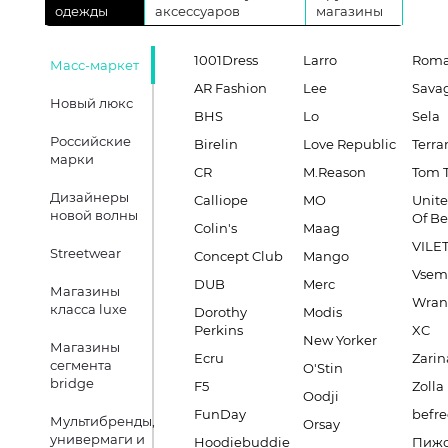
одежды
аксессуаров
магазины
1001Dress
Larro
Roma
Масс-маркет
AR Fashion
Lee
Sava
Новый люкс
BHS
Lo
Sela
Российские
Birelin
Love Republic
Terra
марки
CR
M.Reason
Tom T
Дизайнеры
Calliope
MO
Unite
новой волны
Of B
Colin's
Maag
VILE
Streetwear
Concept Club
Mango
Vsem
DUB
Merc
Магазины
Wran
класса luxe
Dorothy
Modis
Perkins
XC
New Yorker
Магазины
Ecru
Zarin
сегмента
O'Stin
bridge
F5
Zolla
Oodji
FunDay
befre
Мультибренды,
Orsay
универмаги и
Hoodiebuddie
Пиж