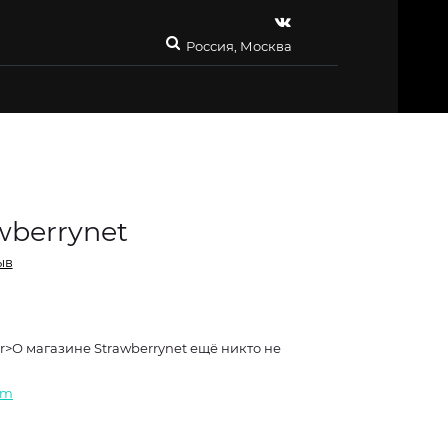
Россия, Москва
wberrynet
ыв
>О магазине Strawberrynet ещё никто не
om