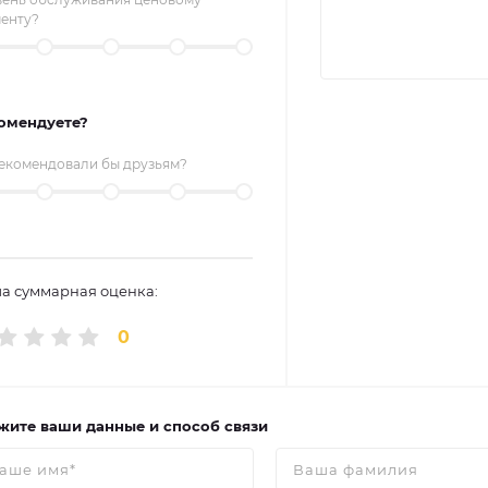
менту?
омендуете?
екомендовали бы друзьям?
а суммарная оценка:
0
жите ваши данные и способ связи