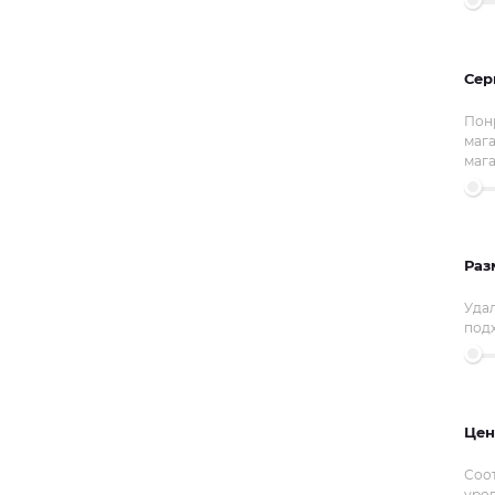
Сер
Пон
мага
маг
Раз
Уда
под
Цен
Соот
уро