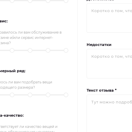
вис:
равилось ли вам обслуживание в
зине и/или сервис интернет-
азина?
Недостатки
мерный ряд:
лось ли вам подобрать вещи
ходящего размера?
Текст отзыва *
а-качество:
ветствует ли качество вещей и
вень обслуживания ценовому