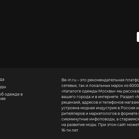
да
Be-in.ru – это рекомендательная платф
сетевых, так и локальных марок из 6000
нды
«
Каталоге одежды Москвы
» мы расска
об одежде в
вашего города и в интернете. Раздел «
кве
рецензий, адресов и телефонов магазинов и торговых центров
устроена модная индустрия в России и
ритейлеров и маркетологов в формате 
сиюминутные инфоповоды, а стараемся
на развитие моды. При этом сайт може
16-ти лет.