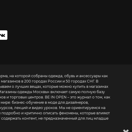
орма, на которой собраны одежда, обувь и аксессуары как
 магазинов в 200 городах России и 50 городах СНГ. В
зываем о лучших вещах, которые можно купить в магазинах
Магазины одежды Москвы
» включает самую полную базу
. BE IN OPEN – это журнал о том, как
 мире:
бизнес-обучение в моде для дизайнеров,
курсов, лекций и видео уроков
. Мы не ориентируемся на
 подробно и критично описать феномены, которые влияют
т содержать контент, не предназначенный для лиц младше