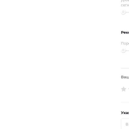
сег
Рек
Пор
Ваш
Ука