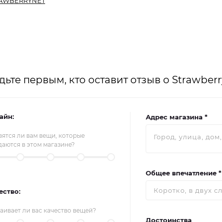
AWBERRYNET
дьте первым, кто оставит отзыв о Strawber
айн:
Адрес магазина *
ятся ли вам вещи, которые
аются в этом магазине?
Общее впечатление *
ество:
аивает ли вас качество вещей?
Достоинства