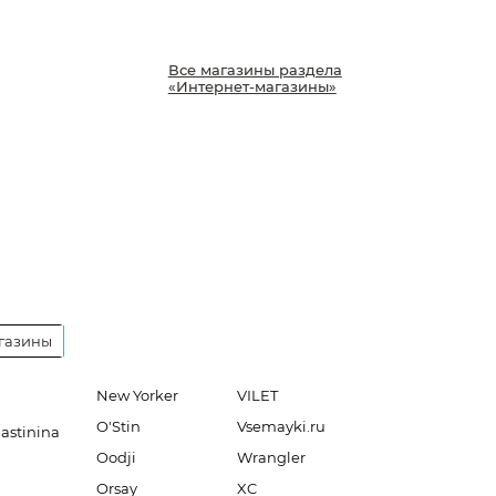
Все магазины раздела
«Интернет-магазины»
газины
New Yorker
VILET
O'Stin
Vsemayki.ru
lastinina
Oodji
Wrangler
Orsay
XC