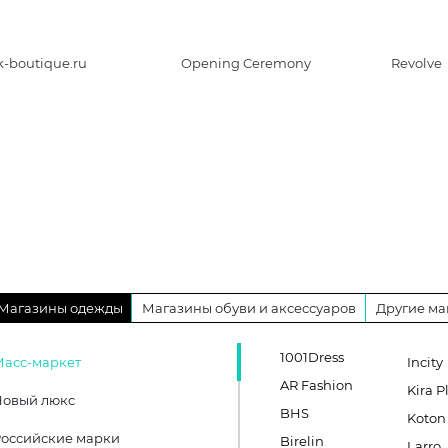
k-boutique.ru
Opening Ceremony
Revolve
Магазины одежды
Магазины обуви и аксессуаров
Другие ма
1001Dress
Масс-маркет
Incity
AR Fashion
Kira P
Новый люкс
BHS
Koton
оссийские марки
Birelin
Larro