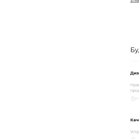
STR
Бу
Диз
Нрав
прод
Кач
Устр