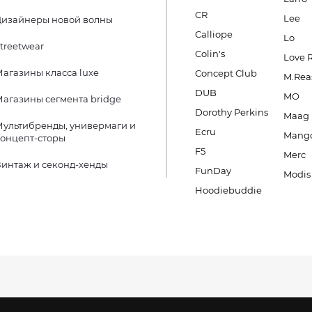
CR
Lee
Дизайнеры новой волны
Calliope
Lo
treetwear
Colin's
Love 
агазины класса luxe
Concept Club
M.Rea
DUB
MO
агазины сегмента bridge
Dorothy Perkins
Maag
ультибренды, универмаги и
Ecru
Mang
онцепт-сторы
F5
Merc
интаж и секонд-хенды
FunDay
Modis
Hoodiebuddie