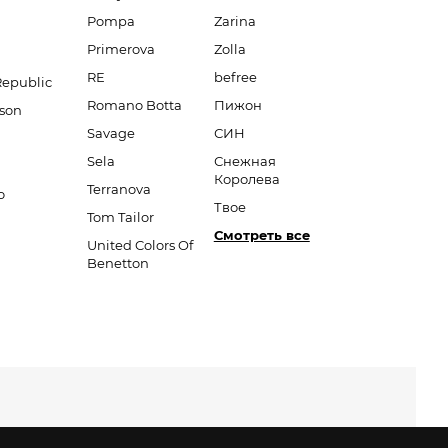
Pompa
Zarina
Primerova
Zolla
RE
befree
Republic
Romano Botta
Пижон
son
Savage
СИН
Sela
Снежная
Королева
Terranova
o
Твое
Tom Tailor
Смотреть все
United Colors Of
Benetton