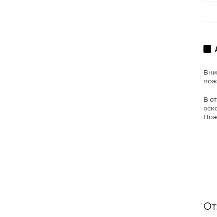
Вни
пож
В о
оск
Пож
От