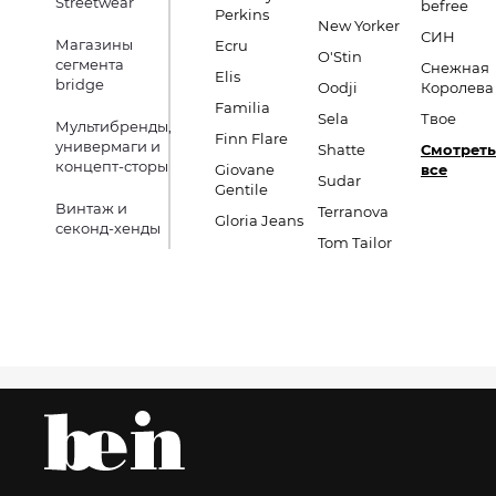
Streetwear
befree
Perkins
New Yorker
СИН
Магазины
Ecru
O'Stin
сегмента
Снежная
Elis
bridge
Oodji
Королева
Familia
Sela
Твое
Мультибренды,
Finn Flare
универмаги и
Shatte
Смотреть
концепт-сторы
Giovane
все
Sudar
Gentile
Винтаж и
Terranova
Gloria Jeans
секонд-хенды
Tom Tailor