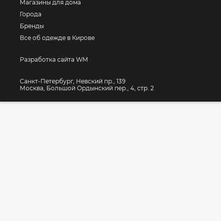
Магазины для дома
Города
Бренды
Все об одежде в Кирове
Разработка сайта WM
Санкт-Петербург, Невский пр., 139
Москва, Большой Ордынский пер., 4, стр. 2