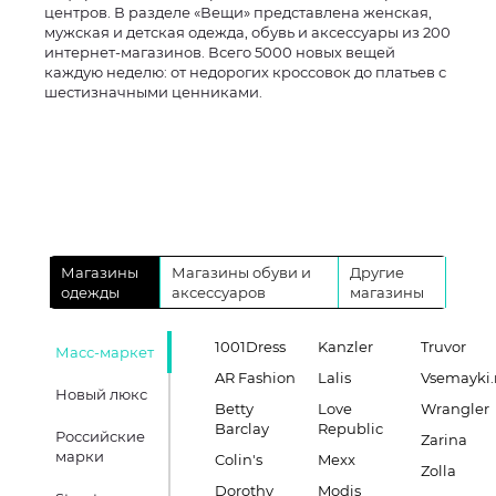
центров. В разделе «Вещи» представлена женская,
мужская и детская одежда, обувь и аксессуары из 200
интернет-магазинов. Всего 5000 новых вещей
каждую неделю: от недорогих кроссовок до платьев с
шестизначными ценниками.
Магазины
Магазины обуви и
Другие
одежды
аксессуаров
магазины
1001Dress
Kanzler
Truvor
Масс-маркет
AR Fashion
Lalis
Vsemayki.
Новый люкс
Betty
Love
Wrangler
Barclay
Republic
Российские
Zarina
марки
Colin's
Mexx
Zolla
Dorothy
Modis