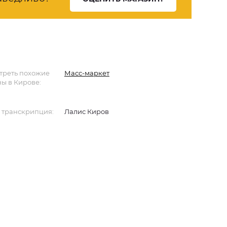
треть похожие
Масс-маркет
ы в Кирове:
 транскрипция:
Лалис Киров