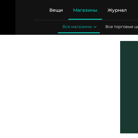
Перейти
к
Вещи
Магазины
Журнал
содержимому
Все магазины
Все торговые 