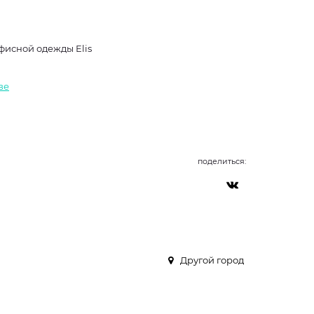
фисной одежды Elis
ве
поделиться:
Другой город