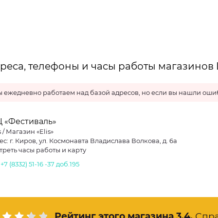
реса, телефоны и часы работы магазинов L
 ежедневно работаем над базой адресов, но если вы нашли ошиб
Ц «Фестиваль»
s / Магазин «Elis»
с: г. Киров, ул. Космонавта Владислава Волкова, д. 6а
треть часы работы и карту
.
+7 (8332) 51-16 -37 доб.195
Рейтинг этого магазина
3.4
.
Спр