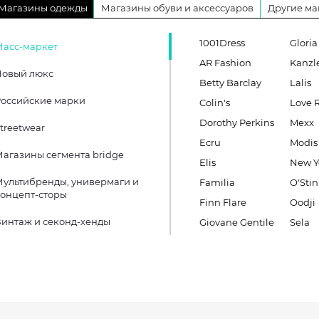
Магазины одежды
Магазины обуви и аксессуаров
Другие ма
1001Dress
Gloria
Масс-маркет
AR Fashion
Kanzl
Новый люкс
Betty Barclay
Lalis
оссийские марки
Colin's
Love 
Dorothy Perkins
Mexx
treetwear
Ecru
Modis
агазины сегмента bridge
Elis
New Y
ультибренды, универмаги и
Familia
O'Stin
онцепт-сторы
Finn Flare
Oodji
интаж и секонд-хенды
Giovane Gentile
Sela