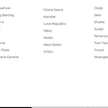
Fashion
Oodji
Gloria Jeans
y Barclay
Sela
Kanzler
n's
Shatte
Love Republic
u
Sudar
Mexx
Terranov
Modis
ilia
Tom Tail
New Yorker
 Flare
Truvor
O'Stin
ane Gentile
Wrangle