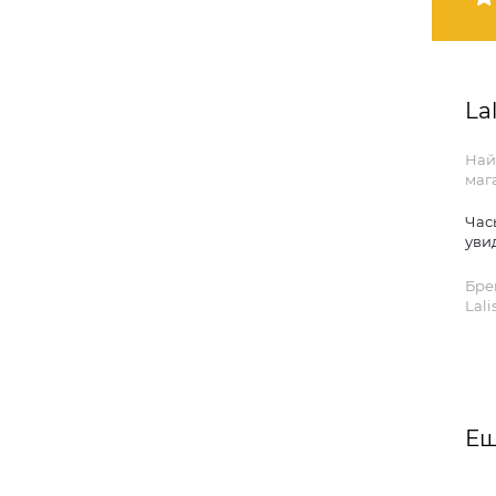
La
Най
маг
Час
уви
Бре
Lalis
Ещ