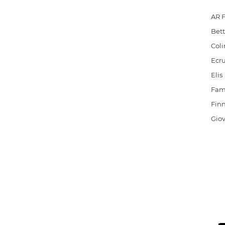
AR 
Bett
Coli
Ecr
Elis
Fam
Finn
Giov