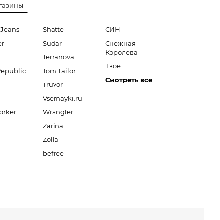
газины
 Jeans
Shatte
СИН
er
Sudar
Снежная
Королева
Terranova
Твое
Republic
Tom Tailor
Смотреть все
Truvor
Vsemayki.ru
orker
Wrangler
Zarina
Zolla
befree