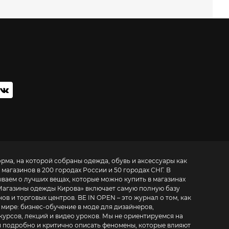
орма, на которой собраны одежда, обувь и аксессуары как
 магазинов в 200 городах России и 50 городах СНГ. В
ываем о лучших вещах, которые можно купить в магазинах
Магазины одежды Кирова
» включает самую полную базу
. BE IN OPEN – это журнал о том, как
 мире:
бизнес-обучение в моде для дизайнеров,
курсов, лекций и видео уроков
. Мы не ориентируемся на
 подробно и критично описать феномены, которые влияют