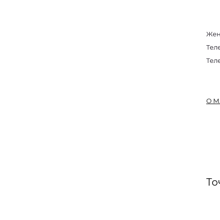
Жен
Тел
Тел
О М
То