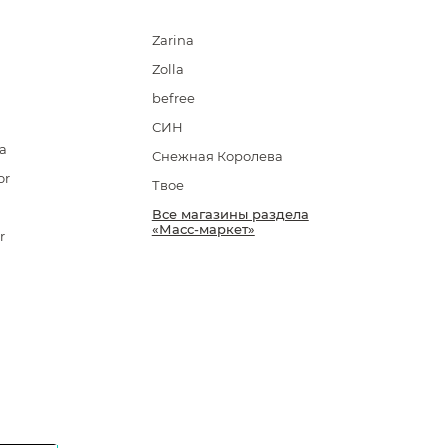
Zarina
Zolla
befree
СИН
a
Снежная Королева
or
Твое
Все магазины раздела
«Масс-маркет»
r