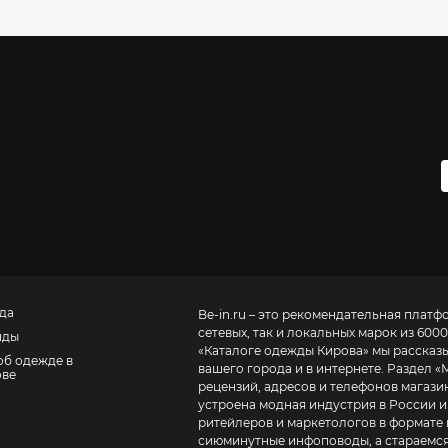
да
Be-in.ru – это рекомендательная платф
сетевых, так и локальных марок из 6000
нды
«
Каталоге одежды Кирова
» мы рассказ
об одежде в
вашего города и в интернете. Раздел «
ове
рецензий, адресов и телефонов магазинов и торговых центров
устроена модная индустрия в России и
ритейлеров и маркетологов в формате 
сиюминутные инфоповоды, а стараемся