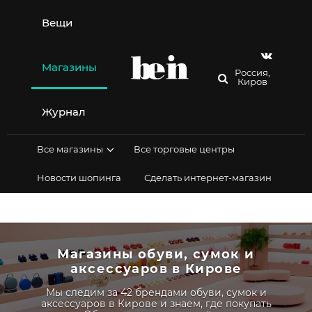
Перейти
к
Вещи
содержимому
Магазины
Россия,
Киров
Журнал
Все магазины
Все торговые центры
Новости шопинга
Сделать интернет-магазин
Магазины обуви, сумок и
аксессуаров в Кирове
Мы следим за 42 брендами обуви, сумок и
аксессуаров в Кирове и знаем, где покупать