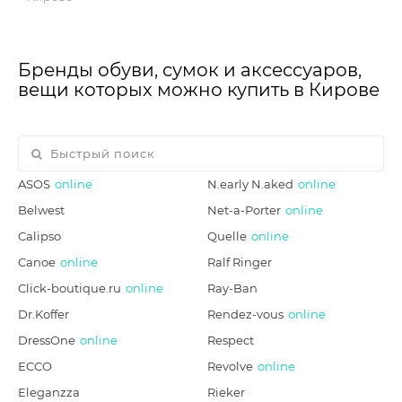
Бренды обуви, сумок и аксессуаров,
вещи которых можно купить в Кирове
ASOS
online
N.early N.aked
online
Belwest
Net-a-Porter
online
Calipso
Quelle
online
Canoe
online
Ralf Ringer
Click-boutique.ru
online
Ray-Ban
Dr.Koffer
Rendez-vous
online
DressOne
online
Respect
ECCO
Revolve
online
Eleganzza
Rieker