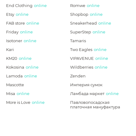
End Clothing
online
Romwe
online
Etsy
online
Shopbop
online
FAB store
online
Sneakerhead
online
Friday
online
SuperStep
online
Isotoner
online
Tamaris
Kari
Two Eagles
online
KM20
online
VIPAVENUE
online
Kokosina
online
Wildberries
online
Lamoda
online
Zenden
Mascotte
Империя сумок
Misa
online
Ламбада маркет
online
More is Love
online
Павловопосадская
платочная мануфактура