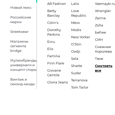
AR Fashion
Lalis
Vsemayki.r
Новый люкс
Betty
Love
Wrangler
Barclay
Republic
Российские
Zarina
марки
Colin's
Mexx
Zolla
Dorothy
Modis
Streetwear
befree
Perkins
New Yorker
СИН
Магазины
Ecru
O'Stin
сегмента
Снежная
Elis
bridge
Oodji
Королева
Familia
Sela
Твое
Мультибренды,
Finn Flare
универмаги и
Shatte
Смотреть
концепт-сторы
Giovane
все
Sudar
Gentile
Винтаж и
Terranova
Gloria Jeans
секонд-хенды
Tom Tailor