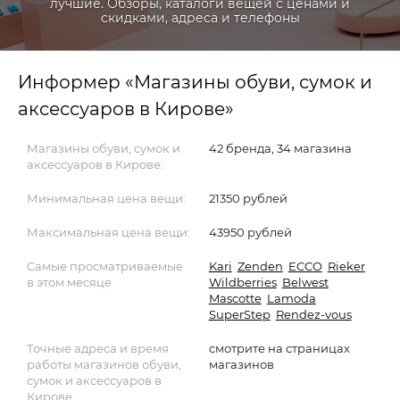
лучшие. Обзоры, каталоги вещей с ценами и
скидками, адреса и телефоны
Информер «Магазины обуви, сумок и
аксессуаров в Кирове»
Магазины обуви, сумок и
42 бренда, 34 магазина
аксессуаров в Кирове:
Минимальная цена вещи:
21350 рублей
Максимальная цена вещи:
43950 рублей
Самые просматриваемые
Kari
Zenden
ECCO
Rieker
в этом месяце
Wildberries
Belwest
Mascotte
Lamoda
SuperStep
Rendez-vous
Точные адреса и время
смотрите на страницах
работы магазинов обуви,
магазинов
сумок и аксессуаров в
Кирове