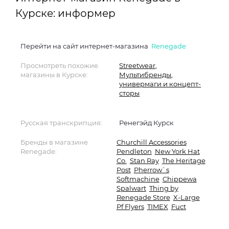
Курске: информер
Перейти на сайт интернет-магазина
Renegade
Просмотреть похожие
Streetwear
,
магазины в Курске:
Мультибренды,
универмаги и концепт-
сторы
Русская транскрипция:
Ренегэйд Курск
Бренды в магазине
Churchill Accessories
Renegade:
Pendleton
New York Hat
Co.
Stan Ray
The Heritage
Post
Pherrow`s
Softmachine
Chippewa
Spalwart
Thing by
Renegade Store
X-Large
Pf Flyers
TIMEX
Fuct