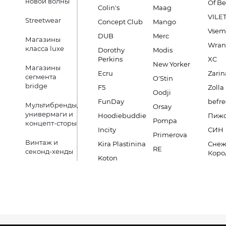
новой волны
Of B
Colin's
Maag
VILE
Streetwear
Concept Club
Mango
Vsem
DUB
Merc
Магазины
Wran
класса luxe
Dorothy
Modis
Perkins
XC
New Yorker
Магазины
Ecru
Zarin
сегмента
O'Stin
bridge
F5
Zolla
Oodji
FunDay
befre
Мультибренды,
Orsay
универмаги и
Hoodiebuddie
Пиж
Pompa
концепт-сторы
Incity
СИН
Primerova
Винтаж и
Kira Plastinina
Снеж
RE
секонд-хенды
Коро
Koton