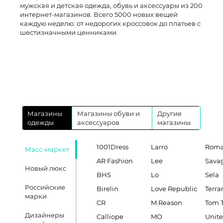
мужская и детская одежда, обувь и аксессуары из 200
интернет-магазинов. Всего 5000 новых вещей
каждую неделю: от недорогих кроссовок до платьев с
шестизначными ценниками.
Магазины
Магазины обуви и
Другие
одежды
аксессуаров
магазины
1001Dress
Larro
Roma
Масс-маркет
AR Fashion
Lee
Sava
Новый люкс
BHS
Lo
Sela
Российские
Birelin
Love Republic
Terra
марки
CR
M.Reason
Tom T
Дизайнеры
Calliope
MO
Unite