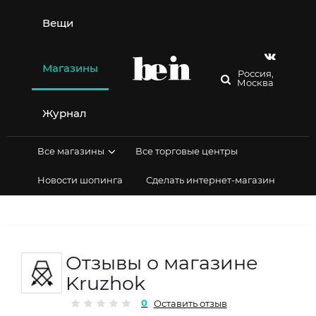
Перейти
к
Вещи
содержимому
Магазины
Россия,
Москва
Журнал
Все магазины
Все торговые центры
Новости шопинга
Сделать интернет-магазин
Отзывы о магазине
Kruzhok
0
Оставить отзыв