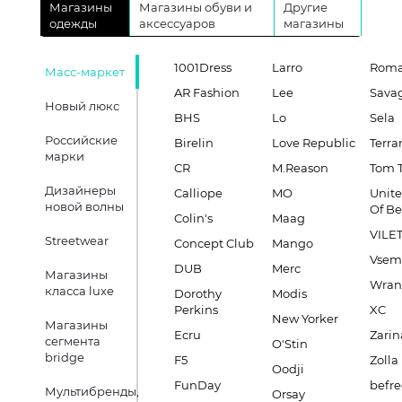
Магазины
Магазины обуви и
Другие
одежды
аксессуаров
магазины
1001Dress
Larro
Roma
Масс-маркет
AR Fashion
Lee
Sava
Новый люкс
BHS
Lo
Sela
Российские
Birelin
Love Republic
Terra
марки
CR
M.Reason
Tom T
Дизайнеры
Calliope
MO
Unite
новой волны
Of B
Colin's
Maag
VILE
Streetwear
Concept Club
Mango
Vsem
DUB
Merc
Магазины
Wran
класса luxe
Dorothy
Modis
Perkins
XC
New Yorker
Магазины
Ecru
Zarin
сегмента
O'Stin
bridge
F5
Zolla
Oodji
FunDay
befre
Мультибренды,
Orsay