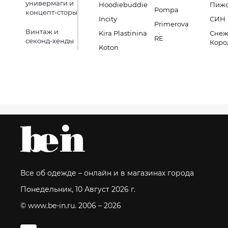
универмаги и
Hoodiebuddie
Пиж
Pompa
концепт-сторы
Incity
СИН
Primerova
Винтаж и
Kira Plastinina
Снеж
RE
секонд-хенды
Коро
Koton
Все об одежде – онлайн и в магазинах города
Понедельник, 10 Август 2026 г.
© www.be-in.ru. 2006 – 2026