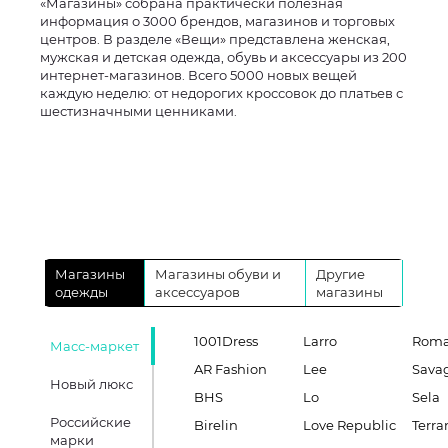
«Магазины» собрана практически полезная
информация о 3000 брендов, магазинов и торговых
центров. В разделе «Вещи» представлена женская,
мужская и детская одежда, обувь и аксессуары из 200
интернет-магазинов. Всего 5000 новых вещей
каждую неделю: от недорогих кроссовок до платьев с
шестизначными ценниками.
Магазины
Магазины обуви и
Другие
одежды
аксессуаров
магазины
1001Dress
Larro
Roma
Масс-маркет
AR Fashion
Lee
Sava
Новый люкс
BHS
Lo
Sela
Российские
Birelin
Love Republic
Terra
марки