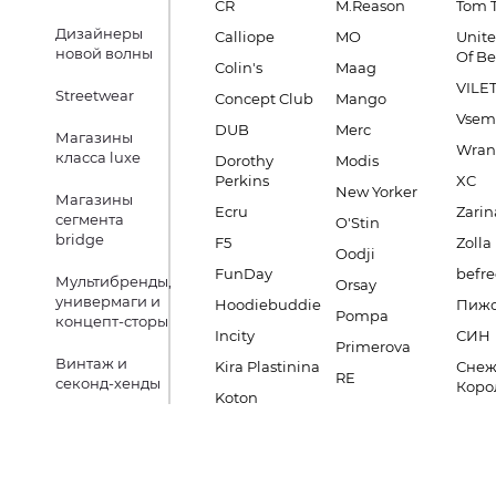
CR
M.Reason
Tom T
Дизайнеры
Calliope
MO
Unite
новой волны
Of B
Colin's
Maag
VILE
Streetwear
Concept Club
Mango
Vsem
DUB
Merc
Магазины
Wran
класса luxe
Dorothy
Modis
Perkins
XC
New Yorker
Магазины
Ecru
Zarin
сегмента
O'Stin
bridge
F5
Zolla
Oodji
FunDay
befre
Мультибренды,
Orsay
универмаги и
Hoodiebuddie
Пиж
Pompa
концепт-сторы
Incity
СИН
Primerova
Винтаж и
Kira Plastinina
Снеж
RE
секонд-хенды
Коро
Koton