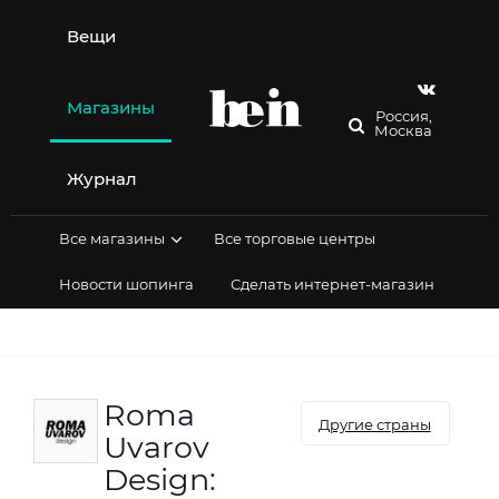
Перейти
к
Вещи
содержимому
Магазины
Россия,
Москва
Журнал
Все магазины
Все торговые центры
Новости шопинга
Сделать интернет-магазин
Roma
Другие страны
Uvarov
Design: