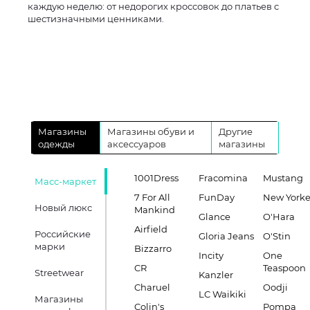
каждую неделю: от недорогих кроссовок до платьев с
шестизначными ценниками.
Магазины
Магазины обуви и
Другие
одежды
аксессуаров
магазины
1001Dress
Fracomina
Mustang
Масс-маркет
7 For All
FunDay
New Yorke
Новый люкс
Mankind
Glance
O'Hara
Airfield
Российские
Gloria Jeans
O'Stin
марки
Bizzarro
Incity
One
CR
Teaspoon
Streetwear
Kanzler
Charuel
Oodji
LC Waikiki
Магазины
Colin's
Pompa