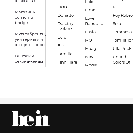
класса luxe
Lalis
DUB
RE
Lime
Магазины
Donatto
Roy Robs
сегмента
Love
bridge
Dorothy
Republic
Sela
Perkins
Lusio
Terranova
Мультибренды,
Ecru
универмаги и
MO
Tom Tailor
концепт-сторы
Elis
Maag
Ulla Popk
Familia
Винтаж и
Mavi
United
секонд-хенды
Finn Flare
Colors Of
Modis