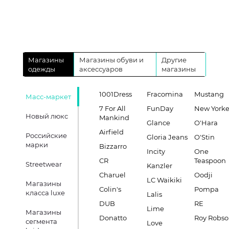
Магазины
Магазины обуви и
Другие
одежды
аксессуаров
магазины
1001Dress
Fracomina
Mustang
Масс-маркет
7 For All
FunDay
New Yorke
Новый люкс
Mankind
Glance
O'Hara
Airfield
Российские
Gloria Jeans
O'Stin
марки
Bizzarro
Incity
One
CR
Teaspoon
Streetwear
Kanzler
Charuel
Oodji
LC Waikiki
Магазины
Colin's
Pompa
класса luxe
Lalis
DUB
RE
Lime
Магазины
Donatto
Roy Robs
сегмента
Love