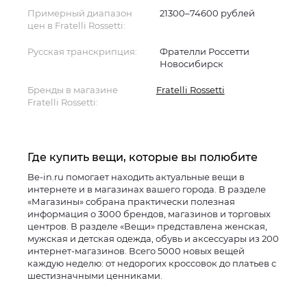
Примерный диапазон
21300–74600 рублей
цен в Fratelli Rossetti:
Русская транскрипция:
Фрателли Россетти
Новосибирск
Бренды в магазине
Fratelli Rossetti
Fratelli Rossetti:
Где купить вещи, которые вы полюбите
Be-in.ru помогает находить актуальные вещи в
интернете и в магазинах вашего города. В разделе
«Магазины» собрана практически полезная
информация о 3000 брендов, магазинов и торговых
центров. В разделе «Вещи» представлена женская,
мужская и детская одежда, обувь и аксессуары из 200
интернет-магазинов. Всего 5000 новых вещей
каждую неделю: от недорогих кроссовок до платьев с
шестизначными ценниками.