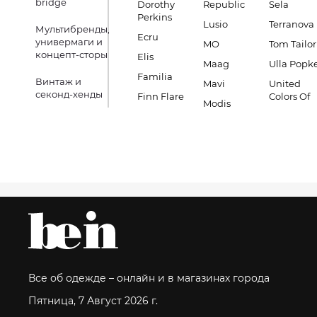
bridge
Dorothy
Republic
Sela
Perkins
Lusio
Terranova
Мультибренды,
Ecru
универмаги и
MO
Tom Tailor
концепт-сторы
Elis
Maag
Ulla Popk
Familia
Винтаж и
Mavi
United
секонд-хенды
Finn Flare
Colors Of
Modis
Все об одежде – онлайн и в магазинах города
Пятница, 7 Август 2026 г.