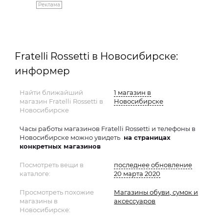
Реклама
Fratelli Rossetti в Новосибирске:
информер
Найти ближайший
1 магазин в
магазин Fratelli Rossetti в
Новосибирске
Новосибирске
Часы работы магазинов Fratelli Rossetti и телефоны в
Новосибирске можно увидеть
на страницах
конкретных магазинов
Посмотреть вещи в
последнее обновление
каталоге:
20 марта 2020
Просмотреть похожие
Магазины обуви, сумок и
магазины в
аксессуаров
Новосибирске: