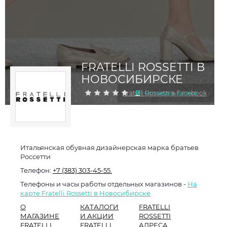
FRATELLI ROSSETTI В
НОВОСИБИРСКЕ
0
Оставить отзыв
Fratelli Rossetti в Facebook
Итальянская обувная дизайнерская марка братьев
Россетти
Телефон:
+7 (383) 303-45-55.
Телефоны и часы работы отдельных магазинов -
На
карте Fratelli Rossetti в Новосибирске
О
КАТАЛОГИ
FRATELLI
МАГАЗИНЕ
И АКЦИИ
ROSSETTI
FRATELLI
FRATELLI
АДРЕСА