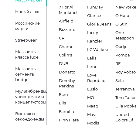
Масс-маркет
7 For All
FunDay
New Yorke
Новый люкс
Mankind
Glance
O'Hara
Airfield
Российские
Gloria Jeans
O'Stin
марки
Bizzarro
Incity
One
CR
Teaspoon
Streetwear
Kanzler
Charuel
Oodji
LC Waikiki
Магазины
Colin's
Pompa
класса luxe
Lalis
DUB
RE
Lime
Магазины
Donatto
Roy Robs
сегмента
Love
bridge
Dorothy
Republic
Sela
Perkins
Lusio
Terranova
Мультибренды,
Ecru
универмаги и
MO
Tom Tailor
концепт-сторы
Elis
Maag
Ulla Popk
Familia
Винтаж и
Mavi
United
секонд-хенды
Finn Flare
Colors Of
Modis