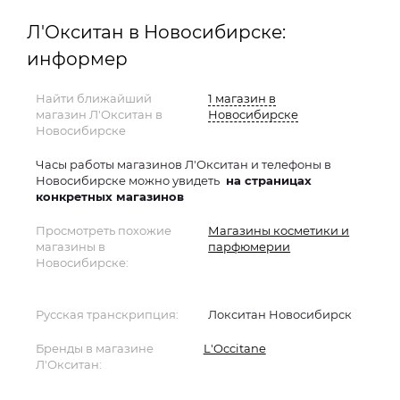
Л'Окситан в Новосибирске:
информер
Найти ближайший
1 магазин в
магазин Л'Окситан в
Новосибирске
Новосибирске
Часы работы магазинов Л'Окситан и телефоны в
Новосибирске можно увидеть
на страницах
конкретных магазинов
Просмотреть похожие
Магазины косметики и
магазины в
парфюмерии
Новосибирске:
Русская транскрипция:
Локситан Новосибирск
Бренды в магазине
L'Occitane
Л'Окситан: