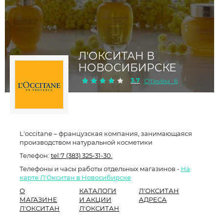
Л'ОКСИТАН В
НОВОСИБИРСКЕ
3.7
Отзывы : 6
L'occitane – французская компания, занимающаяся
производством натуральной косметики
Телефон:
tel:7 (383) 325-31-30.
Телефоны и часы работы отдельных магазинов -
На
карте Л'Окситан в Новосибирске
О
КАТАЛОГИ
Л'ОКСИТАН
МАГАЗИНЕ
И АКЦИИ
АДРЕСА
Л'ОКСИТАН
Л'ОКСИТАН