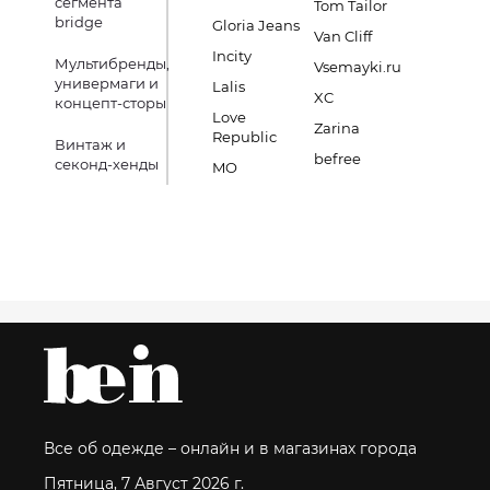
сегмента
Tom Tailor
bridge
Gloria Jeans
Van Cliff
Incity
Мультибренды,
Vsemayki.ru
универмаги и
Lalis
XC
концепт-сторы
Love
Zarina
Republic
Винтаж и
befree
секонд-хенды
MO
Все об одежде – онлайн и в магазинах города
Пятница, 7 Август 2026 г.