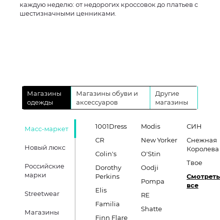
каждую неделю: от недорогих кроссовок до платьев с
шестизначными ценниками.
Магазины
Магазины обуви и
Другие
одежды
аксессуаров
магазины
1001Dress
Modis
СИН
Масс-маркет
CR
New Yorker
Снежная
Новый люкс
Королева
Colin's
O'Stin
Твое
Российские
Dorothy
Oodji
марки
Perkins
Смотреть
Pompa
все
Elis
Streetwear
RE
Familia
Shatte
Магазины
Finn Flare