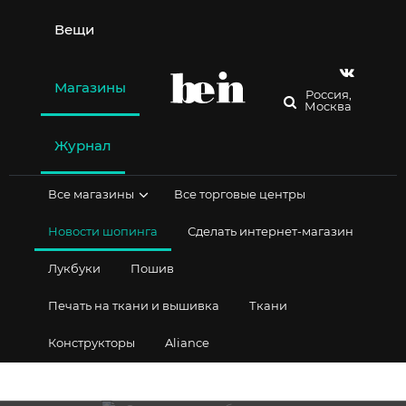
Перейти
к
Вещи
содержимому
Магазины
Россия,
Москва
Журнал
Все магазины
Все торговые центры
Новости шопинга
Сделать интернет-магазин
Лукбуки
Пошив
Печать на ткани и вышивка
Ткани
Конструкторы
Aliance