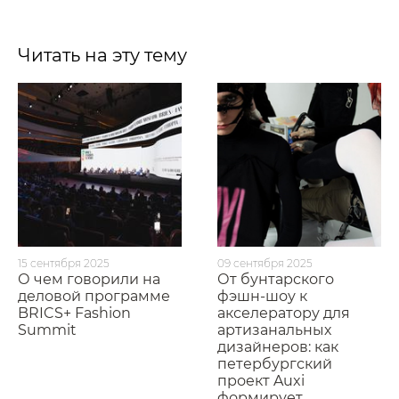
Читать на эту тему
15 сентября 2025
09 сентября 2025
О чем говорили на
От бунтарского
деловой программе
фэшн-шоу к
BRICS+ Fashion
акселератору для
Summit
артизанальных
дизайнеров: как
петербургский
проект Auxi
формирует