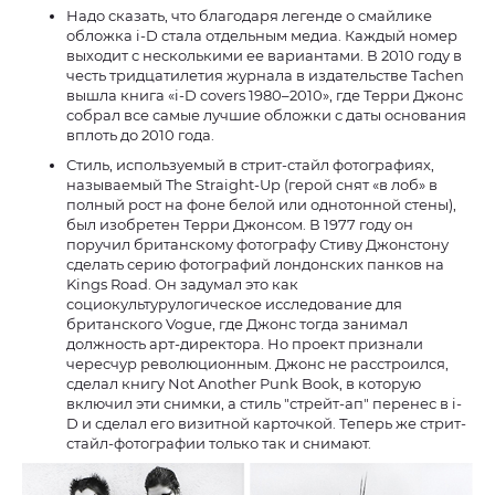
Надо сказать, что благодаря легенде о смайлике
обложка i-D стала отдельным медиа. Каждый номер
выходит с несколькими ее вариантами. В 2010 году в
честь тридцатилетия журнала в издательстве Tachen
вышла книга «i-D covers 1980–2010», где Терри Джонс
собрал все самые лучшие обложки с даты основания
вплоть до 2010 года.
Стиль, используемый в стрит-стайл фотографиях,
называемый The Straight-Up (герой снят «в лоб» в
полный рост на фоне белой или однотонной стены),
был изобретен Терри Джонсом. В 1977 году он
поручил британскому фотографу Стиву Джонстону
сделать серию фотографий лондонских панков на
Kings Road. Он задумал это как
социокультурулогическое исследование для
британского Vogue, где Джонс тогда занимал
должность арт-директора. Но проект признали
чересчур революционным. Джонс не расстроился,
сделал книгу Not Another Punk Book, в которую
включил эти снимки, а стиль "стрейт-ап" перенес в i-
D и сделал его визитной карточкой. Теперь же стрит-
стайл-фотографии только так и снимают.