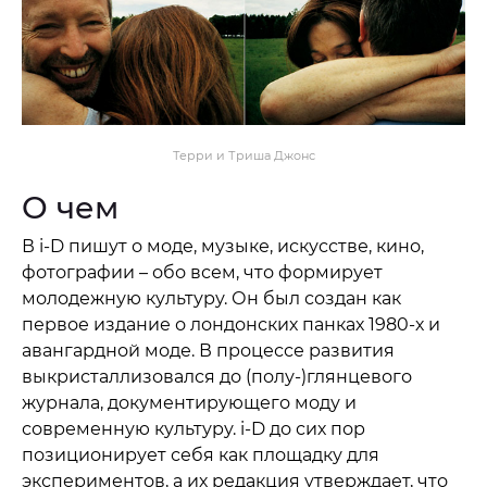
Терри и Триша Джонс
О чем
В i-D пишут о моде, музыке, искусстве, кино,
фотографии – обо всем, что формирует
молодежную культуру. Он был создан как
первое издание о лондонских панках 1980-х и
авангардной моде. В процессе развития
выкристаллизовался до (полу-)глянцевого
журнала, документирующего моду и
современную культуру. i-D до сих пор
позиционирует себя как площадку для
экспериментов, а их редакция утверждает, что