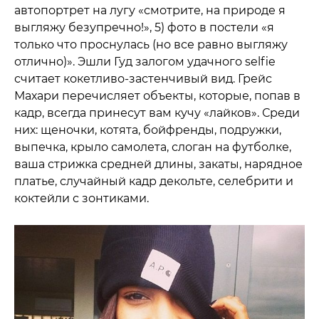
автопортрет на лугу «смотрите, на природе я
выгляжу безупречно!», 5) фото в постели «я
только что проснулась (но все равно выгляжу
отлично)». Эшли Гуд залогом удачного selfie
считает кокетливо-застенчивый вид. Грейс
Махари перечисляет объекты, которые, попав в
кадр, всегда принесут вам кучу «лайков». Среди
них: щеночки, котята, бойфренды, подружки,
выпечка, крыло самолета, слоган на футболке,
ваша стрижка средней длины, закаты, нарядное
платье, случайный кадр декольте, селебрити и
коктейли с зонтиками.