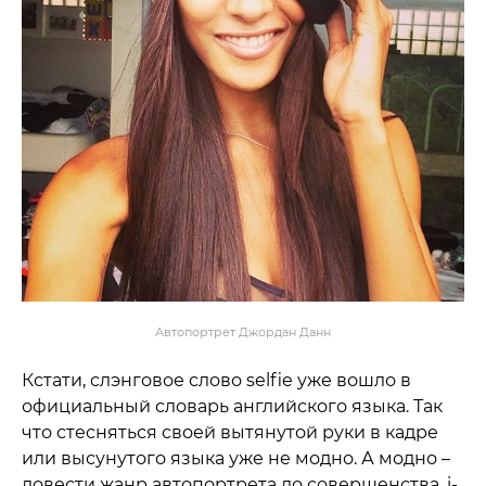
Автопортрет Джордан Данн
Кстати, слэнговое слово selfie уже вошло в
официальный словарь английского языка. Так
что стесняться своей вытянутой руки в кадре
или высунутого языка уже не модно. А модно –
довести жанр автопортрета до совершенства. i-