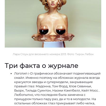
Лара Стоун для весеннего номера 2013. Фото: Тирон Лебон
Три факта о журнале
Логотип i-D графически обозначает подмигивающий
смайл. Именно поэтому на обложках журнала всегда
красуются звезды и супермодели, закрывающие
правый глаз: Мадонна, Том Форд, Хлое Севиньи,
Бьорк, Тильда Суинтон, Наоми Кэмпбелл, Кейт Мосс...
Любопытно, что последняя была замечена с
прищуром только пару раз, да и то в молодости. На
остальных обложках глаз прикрывает либо челка,