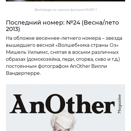
Backstage со съемок фильма KM3D-1
Последний номер: №24 (Весна/лето
2013)
На обложке весеннее-летнего номера – звезда
вышедшего весной «Волшебника страны Оз»
Мишель Уильямс, снятая в восьми различных
образах (домохозяйка, леди, оторва, скво и т.д.)
постоянным фотографом AnOther Вилли
Вандерперре.