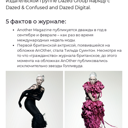
издательской группе Dazed Group наряду с
Dazed & Confused and Dazed Digital.
5 фактов о журнале:
Another Magazine публикуется дважды в год в
сентябре и феврале – как раз во время
международных недель моды.
Первой британской актрисой, появившейся на
обложке AnOther, стала Тильда Суинтон. Несмотря на
то что «гражданство» журнала британское, до этого
момента на обложках AnOther публиковались
исключительно звезды Голливуда.