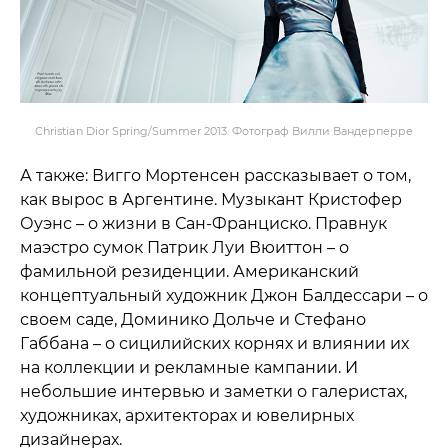
Christian Dior
Spring/Summer 2013. Фотограф Вилли Вандерперре
А также: Вигго Мортенсен рассказывает о том,
как вырос в Аргентине. Музыкант Кристофер
Оуэнс – о жизни в Сан-Франциско. Правнук
маэстро сумок Патрик Луи Вюиттон – о
фамильной резиденции. Американский
концептуальный художник Джон Балдессари – о
своем саде, Доминико Дольче и Стефано
Габбана – о сицилийских корнях и влиянии их
на коллекции и рекламные кампании. И
небольшие интервью и заметки о галеристах,
художниках, архитекторах и ювелирных
дизайнерах.