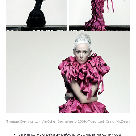
Тильда Суинтон для AnOther Весна/лето 2009. Фотограф Craig McDean
За неполную декаду работы журнала накопилось