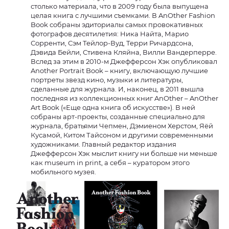
столько материала, что в 2009 году была выпущена
целая книга с лучшими съемками. В AnOther Fashion
Book собраны эдиториалы самых провокативных
фотографов десятилетия: Ника Найта, Марио
Сорренти, Сэм Тейлор-Вуд, Терри Ричардсона,
Дэвида Бейли, Стивена Кляйна, Вилли Вандерперре.
Вслед за этим в 2010-м Джефферсон Хэк опубликовал
Another Portrait Book – книгу, включающую лучшие
портреты звезд кино, музыки и литературы,
сделанные для журнала. И, наконец, в 2011 вышла
последняя из коллекционных книг AnOther – AnOther
Art Book («Еще одна книга об искусстве»). В ней
собраны арт-проекты, созданные специально для
журнала, братьями Чепмен, Дэмиеном Херстом, Яёй
Кусамой, Китом Тайсоном и другими современными
художниками. Главный редактор издания
Джефферсон Хэк мыслит книгу ни больше ни меньше
как museum in print, а себя – куратором этого
мобильного музея.