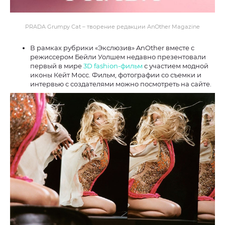
PRADA Grumpy Cat – творение редакции AnOther Magazine
В рамках рубрики «Экслюзив» AnOther вместе с
режиссером Бейли Уолшем недавно презентовали
первый в мире
3D fashion-фильм
с участием модной
иконы Кейт Мосс. Фильм, фотографии со съемки и
интервью с создателями можно посмотреть на сайте.