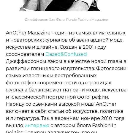
Джефферсон Хэк. Фото: Purple Fashion Magazine
AnOther Magazine – один из самых влиятельных
и новаторских журналов об авангардной моде,
искусстве и дизайне. Создан в 2001 году
сооснователем
Dazed&Confused
Джефферсоном Хэком в качестве новой главы в
развитии глянцевого издательства. Фотосессии
самых известных и востребованных
фотографов современности на страницах
журнала балансируют на грани моды, искусства
и классической портретной фотографии.
Наряду со съемками высокой моды AnOther
включает в себя статьи об искусстве, политике
и литературе. Так в весеннем номере 2010 года
вышло
интервью
с автором блога Fashion In
Politics Дэвидом Хэллквистом, где он