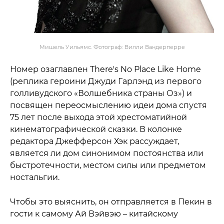
Мишель Уильямс. Фотограф: Вилли Вандерперре
Номер озаглавлен There's No Place Like Home
(реплика героини Джуди Гарлэнд из первого
голливудского «Волшебника страны Оз») и
посвящен переосмыслению идеи дома спустя
75 лет после выхода этой хрестоматийной
кинематографической сказки. В колонке
редактора Джефферсон Хэк рассуждает,
является ли дом синонимом постоянства или
быстротечности, местом силы или предметом
ностальгии.
Чтобы это выяснить, он отправляется в Пекин в
гости к самому Ай Вэйвэю – китайскому