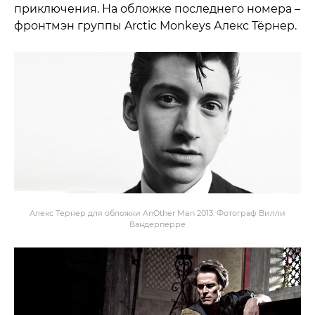
приключения. На обложке последнего номера –
фронтмэн группы Arctic Monkeys Алекс Тёрнер.
Алекс Тернер для обложки AnOther Man 2013. Фотограф Вилли
Вандерперре