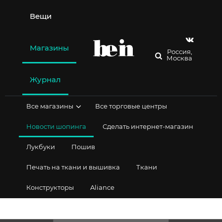
Перейти
к
Вещи
содержимому
Магазины
Россия,
Москва
Журнал
Все магазины
Все торговые центры
Новости шопинга
Сделать интернет-магазин
Лукбуки
Пошив
Печать на ткани и вышивка
Ткани
Конструкторы
Aliance