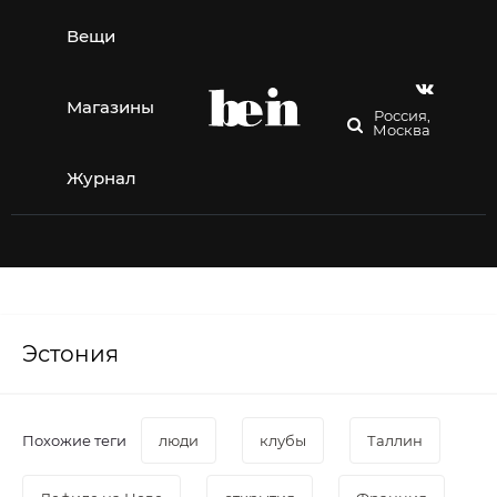
Перейти
к
Вещи
содержимому
Магазины
Россия,
Москва
Журнал
Эстония
Похожие теги
люди
клубы
Таллин