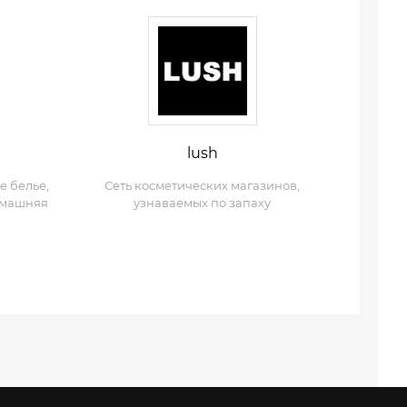
lush
е белье,
Сеть косметических магазинов,
омашняя
узнаваемых по запаху