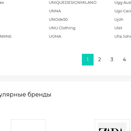
es
UNIQUEDESIGNMILANO
Ugg Aust
UNNA
Ugo Cacc
UNOde50
Ujoh
UNU Clothing
Ulet
ARINE
UOMA
Ulla Joh
1
2
3
4
улярные бренды