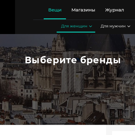
Перейти
к
Вещи
Магазины
Журнал
содержимому
Для женщин
Для мужчин
Выберите бренды