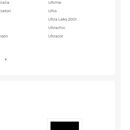
ralia
Ultime
iatori
Ultis
Ultra Leks 2001
Ultrachic
nson
Ultracor
»