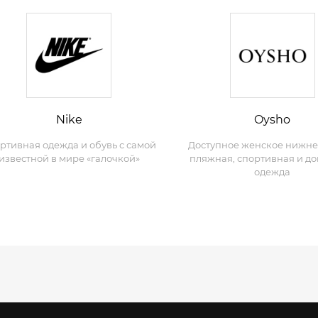
Nike
Oysho
ртивная одежда и обувь с самой
Доступное женское нижне
известной в мире «галочкой»
пляжная, спортивная и д
одежда