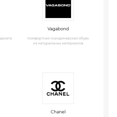
Vagabond
маркета
Комфортная скандинавская обувь
из натуральных материалов
Chanel