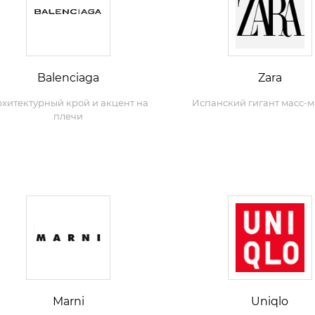
Balenciaga
Zara
хитектурный крой и акцент на
Испанский гигант масс-
плечи
Marni
Uniqlo