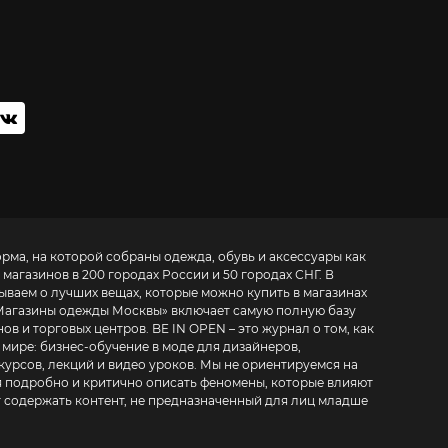
орма, на которой собраны одежда, обувь и аксессуары как
 магазинов в 200 городах России и 50 городах СНГ. В
зываем о лучших вещах, которые можно купить в магазинах
Магазины одежды Москвы
» включает самую полную базу
. BE IN OPEN – это журнал о том, как
 мире:
бизнес-обучение в моде для дизайнеров,
курсов, лекций и видео уроков
. Мы не ориентируемся на
 подробно и критично описать феномены, которые влияют
т содержать контент, не предназначенный для лиц младше