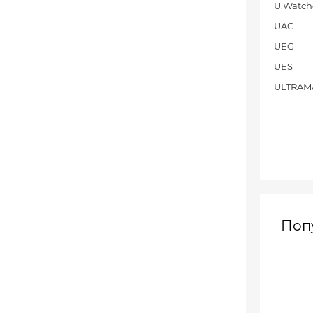
U.Watch
UAC
UEG
UES
ULTRAM
Поп