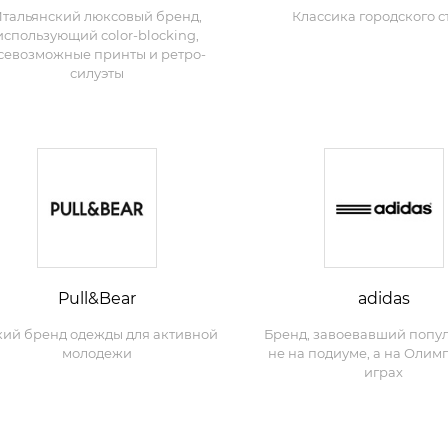
Итальянский люксовый бренд,
Классика городского с
использующий color-blocking,
севозможные принты и ретро-
силуэты
Pull&Bear
adidas
ий бренд одежды для активной
Бренд, завоевавший попу
молодежи
не на подиуме, а на Олим
играх