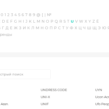
0
1
2
3
4
5
6
7
8
9
@
[
|
№
C
D
E
F
G
H
I
J
K
L
M
N
O
P
Q
R
S
T
U
V
W
X
Y
Z
Ё
В
Г
Д
Е
Ж
З
И
К
Л
М
Н
О
П
Р
С
Т
У
Ф
Х
Ц
Ч
Ш
Щ
Э
Ю
бренды
UNDRESS CODE
UYN
UNI-X
Ucon Acr
 Assn.
UNIF
Ufo Peop