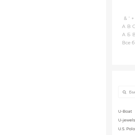
&
'
+
A
B
А
Б
Все 
U-Boat
U-jewels
U.S. Polo