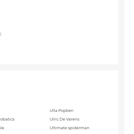
Я
Ulla Popken
obatics
Ulric De Varens
le
Ultimate spiderman