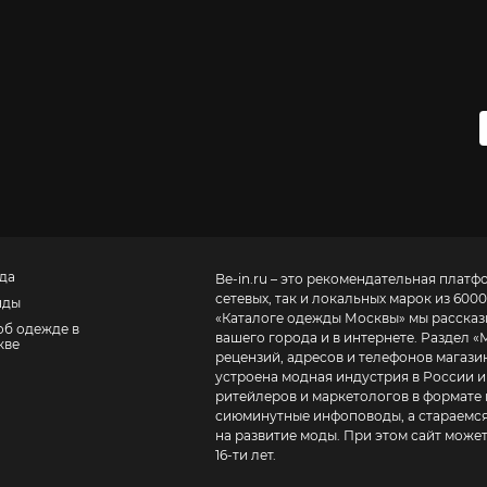
да
Be-in.ru – это рекомендательная платф
сетевых, так и локальных марок из 6000
нды
«
Каталоге одежды Москвы
» мы расска
об одежде в
вашего города и в интернете. Раздел «
кве
рецензий, адресов и телефонов магазинов и торговых центров
устроена модная индустрия в России и
ритейлеров и маркетологов в формате 
сиюминутные инфоповоды, а стараемся
на развитие моды. При этом сайт може
16-ти лет.