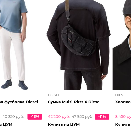
DIESEL
DIESEL
я футболка Diesel
Сумка Multi-Pkts X Diesel
Хлопко
10 350 руб.
-13%
42 200 руб.
47 950 руб.
-11%
8 450 ру
на ЦУМ
Купить на ЦУМ
Купить