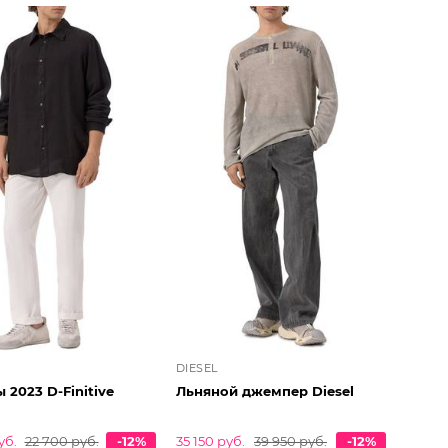
DIESEL
2023 D-Finitive
Льняной джемпер Diesel
уб.
22 700 руб.
-12%
35 150 руб.
39 950 руб.
-12%