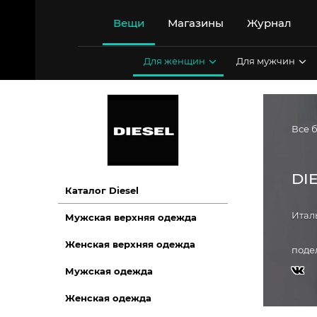
Перейти
к
Вещи
Магазины
Журнал
содержимому
Для женщин
Для мужчин
Все 
DI
Каталог Diesel
Итал
Мужская верхняя одежда
Женская верхняя одежда
поде
Мужская одежда
Женская одежда