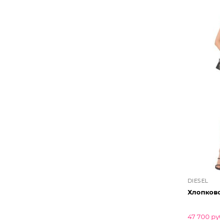
DIESEL
Хлопково
47 700 ру