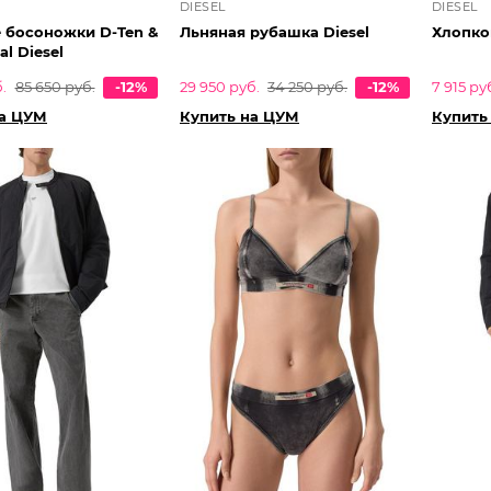
DIESEL
DIESEL
 босоножки D-Ten &
Льняная рубашка Diesel
Хлопко
al Diesel
.
85 650 руб.
-12%
29 950 руб.
34 250 руб.
-12%
7 915 ру
на ЦУМ
Купить на ЦУМ
Купить