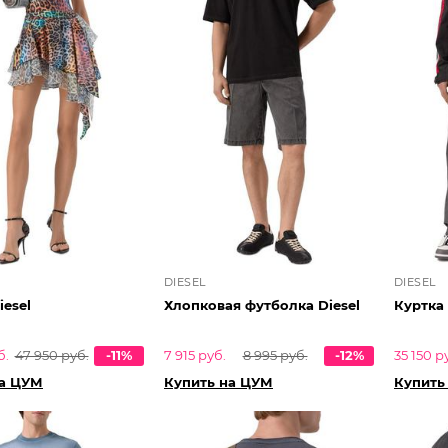
DIESEL
DIESEL
iesel
Хлопковая футболка Diesel
Куртка 
б.
47 950 руб.
-11%
7 915 руб.
8 995 руб.
-12%
35 150 р
на ЦУМ
Купить на ЦУМ
Купить