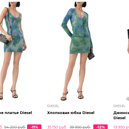
DIESEL
DIESEL
е платье Diesel
Хлопковая юбка Diesel
Джинсы 
Diesel
б.
54 200 руб.
-11%
35 150 руб.
39 950 руб.
-12%
19 950 р