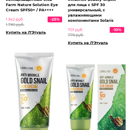
Farm Nature Solution Eye
для лица с SPF 30
Cream SPF50+ / PA++++
универсальный, с
увлажняющими
1 342 руб.
-25%
компонентами Solaris
1 790 руб.
701 руб.
-10%
Купить на Л'Этуаль
779 руб.
Купить на Л'Этуаль