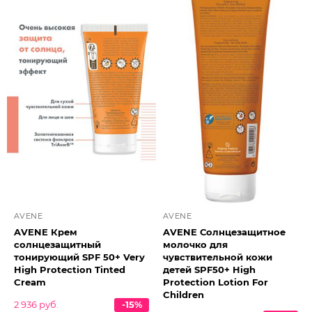
AVENE
AVENE
AVENE Крем
AVENE Солнцезащитное
солнцезащитный
молочко для
тонирующий SPF 50+ Very
чувствительной кожи
High Protection Tinted
детей SPF50+ High
Cream
Protection Lotion For
Children
2 936 руб.
-15%