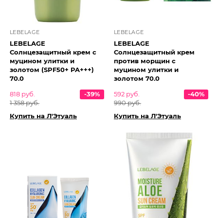
LEBELAGE
LEBELAGE
LEBELAGE
LEBELAGE
Солнцезащитный крем с
Солнцезащитный крем
муцином улитки и
против морщин с
золотом (SPF50+ PA+++)
муцином улитки и
70.0
золотом 70.0
818 руб.
-39%
592 руб.
-40%
1 358 руб.
990 руб.
Купить на Л'Этуаль
Купить на Л'Этуаль