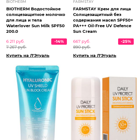
BIOTHERM
FARMSTAY
BIOTHERM Водостойкое
FARMSTAY Крем для лица
солнцезащитное молочко
Солнцезащитный без
для лица и тела
содержания масел SPF50+
Waterlover Sun Milk SPF50
PA+++ Oil-Free UV Defence
200.0
Sun Cream
6 211 руб.
-14%
667 руб.
-25%
7 267 руб.
890 руб.
Купить на Л'Этуаль
Купить на Л'Этуаль