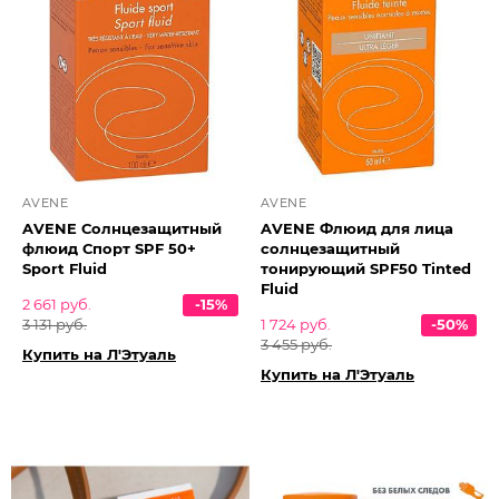
AVENE
AVENE
AVENE Солнцезащитный
AVENE Флюид для лица
флюид Спорт SPF 50+
солнцезащитный
Sport Fluid
тонирующий SPF50 Tinted
Fluid
2 661 руб.
-15%
3 131 руб.
1 724 руб.
-50%
3 455 руб.
Купить на Л'Этуаль
Купить на Л'Этуаль