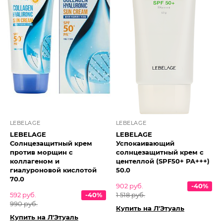
LEBELAGE
LEBELAGE
LEBELAGE
LEBELAGE
Солнцезащитный крем
Успокаивающий
против морщин с
солнцезащитный крем с
коллагеном и
центеллой (SPF50+ PA+++)
гиалуроновой кислотой
50.0
70.0
902 руб.
-40%
592 руб.
-40%
1 518 руб.
990 руб.
Купить на Л'Этуаль
Купить на Л'Этуаль