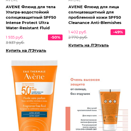
AVENE
AVENE
AVENE Флюид для тела
AVENE Флюид для лица
Ультра-водостойкий
солнцезащитный для
солнцезащитный SPF50
проблемной кожи SPF50
Intense Protect Ultra
Cleanance Anti-Blemishes
Water-Resistant Fluid
1 402 руб.
-49%
1 935 руб.
-50%
2 770 руб.
3 937 руб.
Купить на Л'Этуаль
Купить на Л'Этуаль