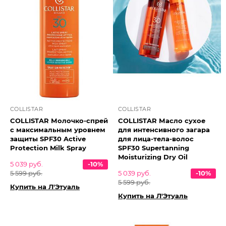
COLLISTAR
COLLISTAR
COLLISTAR Молочко-спрей
COLLISTAR Масло сухое
с максимальным уровнем
для интенсивного загара
защиты SPF30 Active
для лица-тела-волос
Protection Milk Spray
SPF30 Supertanning
Moisturizing Dry Oil
5 039 руб.
-10%
5 599 руб.
5 039 руб.
-10%
5 599 руб.
Купить на Л'Этуаль
Купить на Л'Этуаль