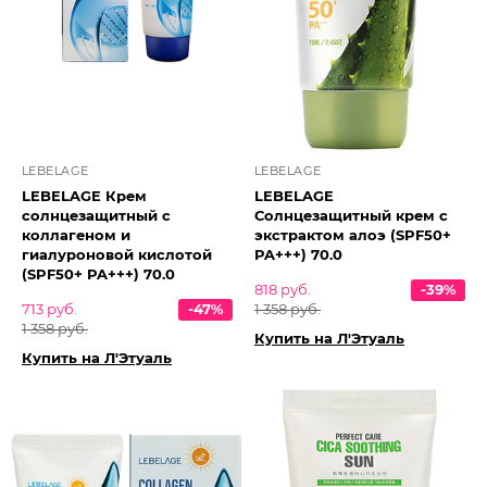
LEBELAGE
LEBELAGE
LEBELAGE Крем
LEBELAGE
солнцезащитный с
Солнцезащитный крем с
коллагеном и
экстрактом алоэ (SPF50+
гиалуроновой кислотой
PA+++) 70.0
(SPF50+ PA+++) 70.0
818 руб.
-39%
713 руб.
-47%
1 358 руб.
1 358 руб.
Купить на Л'Этуаль
Купить на Л'Этуаль