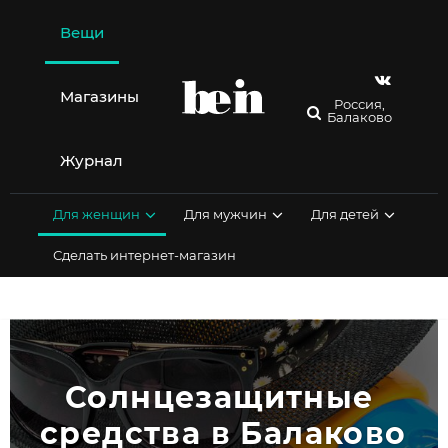
Перейти
к
Вещи
содержимому
Магазины
Россия,
Балаково
Журнал
Для женщин
Для мужчин
Для детей
Сделать интернет-магазин
Солнцезащитные 
средства в Балаково 