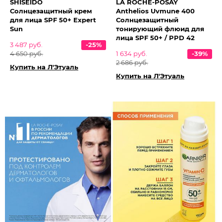
SHISEIDO
LA ROCHE-POSAY
Солнцезащитный крем
Anthelios Uvmune 400
для лица SPF 50+ Expert
Солнцезащитный
Sun
тонирующий флюид для
лица SPF 50+ / PPD 42
3 487 руб.
-25%
4 650 руб.
1 634 руб.
-39%
2 686 руб.
Купить на Л'Этуаль
Купить на Л'Этуаль