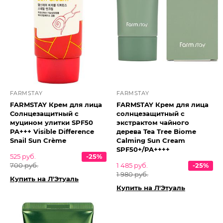
FARMSTAY
FARMSTAY
FARMSTAY Крем для лица
FARMSTAY Крем для лица
Солнцезащитный с
солнцезащитный с
муцином улитки SPF50
экстрактом чайного
PA+++ Visible Difference
дерева Tea Tree Biome
Snail Sun Crème
Calming Sun Cream
SPF50+/PA++++
525 руб.
-25%
700 руб.
1 485 руб.
-25%
1 980 руб.
Купить на Л'Этуаль
Купить на Л'Этуаль