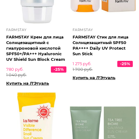
FARMSTAY
FARMSTAY
FARMSTAY Крем для лица
FARMSTAY Стик для лица
Солнцезащитный с
Солнцезащитный SPF50
гиалуроновой кислотой
PA++++ Daily UV Protect
SPF50+/PA+++ Hyaluronic
Sun Stick
UV Shield Sun Block Cream
1 275 руб.
-25%
780 руб.
-25%
1 700 руб.
1 040 руб.
Купить на Л'Этуаль
Купить на Л'Этуаль