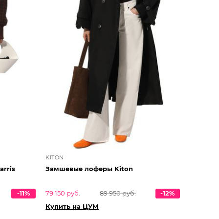
KITON
rris
Замшевые лоферы Kiton
-11%
79 150 руб.
89 950 руб.
-12%
Купить на ЦУМ