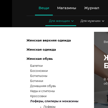
Перейти
к
Вещи
Магазины
Журнал
содержимому
Для женщин
Для мужчин
Женская верхняя одежда
В
Женская одежда
Женская обувь
Балетки
Босоножки
Ботильоны
В 
Ботинки
об
Домашняя обувь
Кеды и слипоны
Кроссовки
Лоферы, слиперы и мокасины
Лоферы