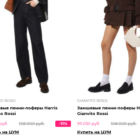
TO ROSSI
GIANVITO ROSSI
вые пенни-лоферы Harris
Замшевые пенни-лоферы Ha
to Rossi
Gianvito Rossi
руб.
108 000 руб.
-11%
95 050 руб.
108 000 руб.
ь на ЦУМ
Купить на ЦУМ