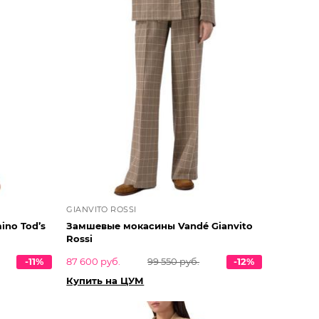
GIANVITO ROSSI
no Tod’s
Замшевые мокасины Vandé Gianvito
Rossi
-11%
87 600 руб.
99 550 руб.
-12%
Купить на ЦУМ