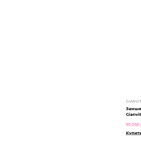
GIANVI
Замше
Gianvi
95 050 
Купит