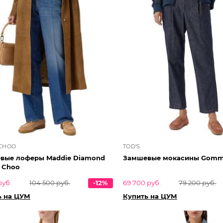
 CHOO
TOD'S
вые лоферы Maddie Diamond
Замшевые мокасины Gommi
 Choo
руб.
104 500 руб.
-12%
69 700 руб.
79 200 руб.
ь на ЦУМ
Купить на ЦУМ