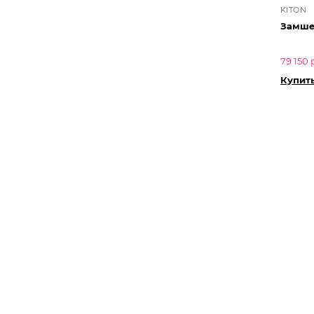
KITON
Замше
79 150 
Купит