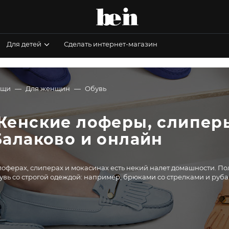
Для детей
Сделать интернет-магазин
ещи
Для женщин
Обувь
Женские лоферы, слиперы
Балаково и онлайн
лоферах, слиперах и мокасинах есть некий налет домашности. По
увь со строгой одеждой: например, брюками со стрелками и руб