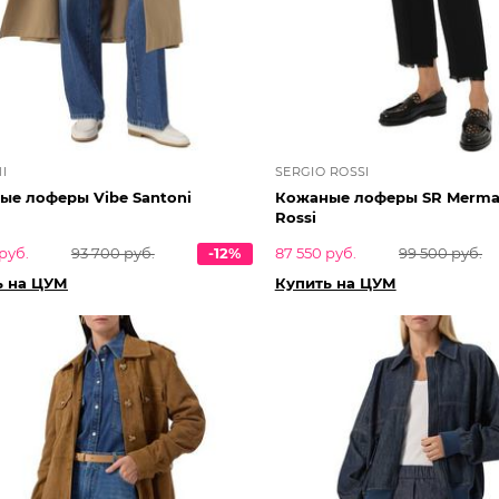
I
SERGIO ROSSI
ые лоферы Vibe Santoni
Кожаные лоферы SR Mermai
Rossi
руб.
93 700 руб.
-12%
87 550 руб.
99 500 руб.
ь на ЦУМ
Купить на ЦУМ