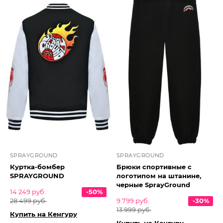
SPRAYGROUND
SPRAYGROUND
Куртка-бомбер
Брюки спортивные с
SPRAYGROUND
логотипом на штанине,
черные SprayGround
14 249 руб.
-50%
28 499 руб.
9 799 руб.
-30%
13 999 руб.
Купить на Кенгуру