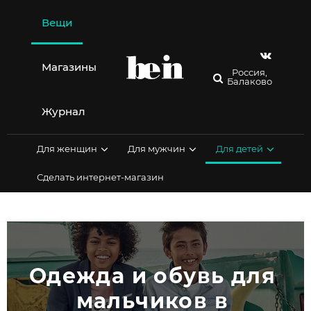
Перейти
к
Вещи
содержимому
Магазины
Россия,
Балаково
Журнал
Для женщин
Для мужчин
Для детей
Сделать интернет-магазин
Одежда и обувь для 
мальчиков в 