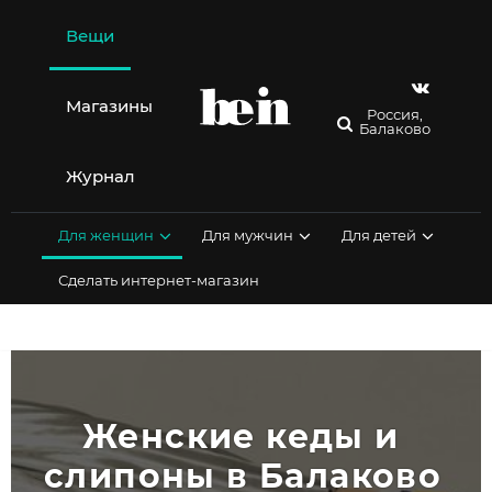
Перейти
к
Вещи
содержимому
Магазины
Россия,
Балаково
Журнал
Для женщин
Для мужчин
Для детей
Сделать интернет-магазин
Женские кеды и 
слипоны в Балаково 