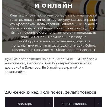
и онлайн
Кеды и слипоны постоянно соперничают – на первый
план выходят то одни, то другие, уступая место, разве
что, кроссовкам. Кеды сегодня – однотонные кожаные
и почти наверняка белые. На ум сразу приходят Stan
Smith и Opening Ceremony, но не стоит прекращать
поиски. Слипоны, пришедшие в моду из
скейтбординга, несколько лет назад сделала
популярными именитая французская марка Celine.
Модель так и называется – Skate Sneaker. Слипоны
моментально стали популярны у девушек, а чуть
позже и у парней.
Лучшие предложения на одной странице — мы собрали
женские кеды и слипоны из 36 интернет-магазинов с
доставкой в Балаково. Выбирайте, сохраняйте и
заказывайте.
230 женских кед и слипонов, фильтр товаров:
Фильтры
Кеды и слипоны