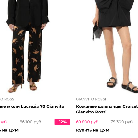
TO ROSSI
GIANVITO ROSSI
е мюли Lucrezia 70 Gianvito
Кожаные шлепанцы Croiset
Gianvito Rossi
руб.
86 100 руб.
-12%
69 800 руб.
79 300 руб.
ь на ЦУМ
Купить на ЦУМ