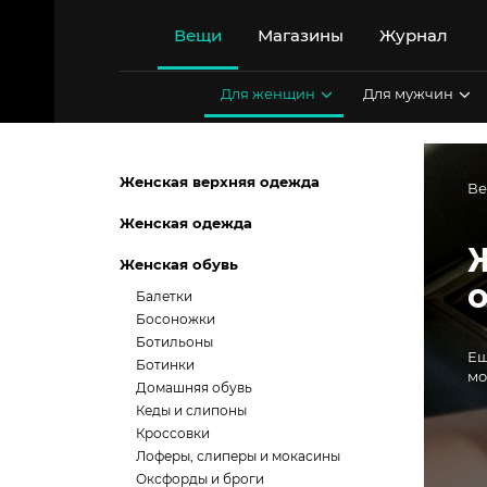
Перейти
к
Вещи
Магазины
Журнал
содержимому
Для женщин
Для мужчин
Женская верхняя одежда
В
Женская одежда
Женская обувь
Балетки
Босоножки
Ботильоны
Ещ
Ботинки
мо
Домашняя обувь
Кеды и слипоны
Кроссовки
Лоферы, слиперы и мокасины
Оксфорды и броги