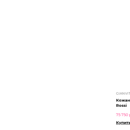
GIANVI
Кожаны
Rossi
75 750 
Купит