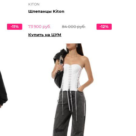
KITON
Шлепанцы Kiton
-11%
73 900 руб.
84 000 руб.
-12%
Купить на ЦУМ