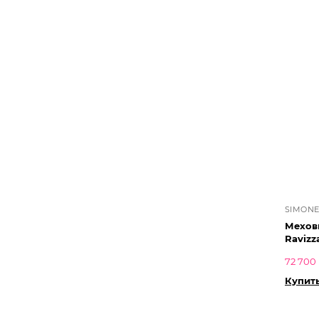
SIMONE
Мехов
Ravizz
72 700 
Купит