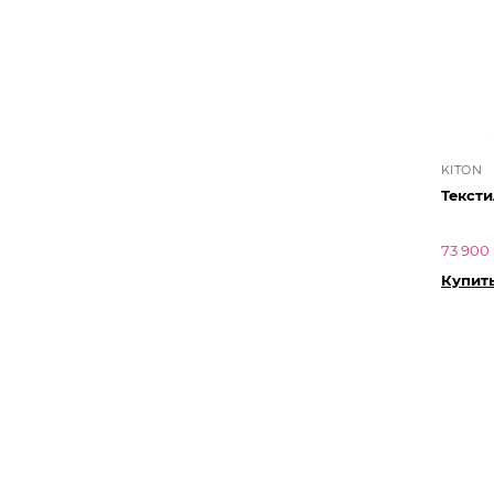
KITON
Текст
73 900 
Купит