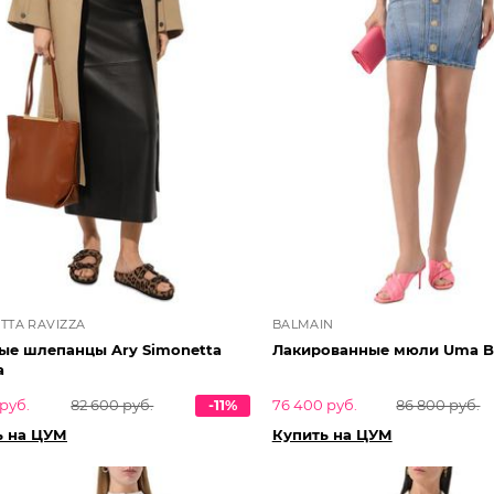
TTA RAVIZZA
BALMAIN
ые шлепанцы Ary Simonetta
Лакированные мюли Uma B
a
руб.
82 600 руб.
-11%
76 400 руб.
86 800 руб.
ь на ЦУМ
Купить на ЦУМ