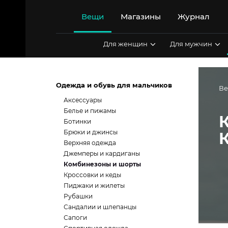
Перейти
к
Вещи
Магазины
Журнал
содержимому
Для женщин
Для мужчин
Одежда и обувь для мальчиков
В
Аксессуары
Белье и пижамы
Ботинки
Брюки и джинсы
Верхняя одежда
Джемперы и кардиганы
Комбинезоны и шорты
Кроссовки и кеды
Пиджаки и жилеты
Рубашки
Сандалии и шлепанцы
Сапоги