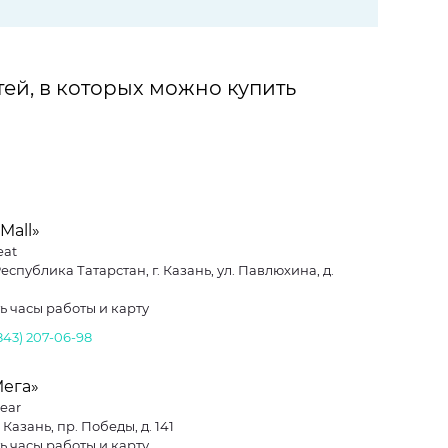
ей, в которых можно купить
Mall»
eat
еспублика Татарстан, г. Казань, ул. Павлюхина, д.
ь часы работы и карту
843) 207-06-98
Мега»
ear
. Казань, пр. Победы, д. 141
ь часы работы и карту