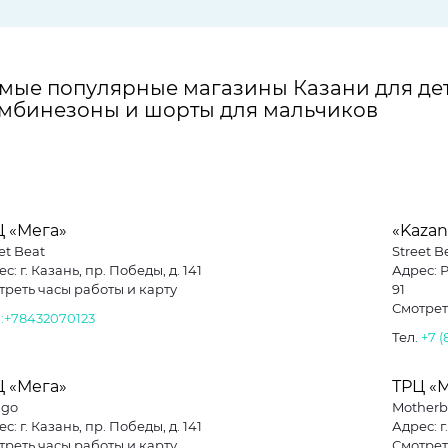
мые популярные магазины Казани для дет
мбинезоны и шорты для мальчиков
Ц «Мега»
«Kazan
et Beat
Street B
с: г. Казань, пр. Победы, д. 141
Адрес: Р
треть часы работы и карту
91
Смотрет
.
:+78432070123
Тел.
+7 (
Ц «Мега»
ТРЦ «
go
Motherb
с: г. Казань, пр. Победы, д. 141
Адрес: г
треть часы работы и карту
Смотрет