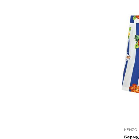
KENZO
Берму