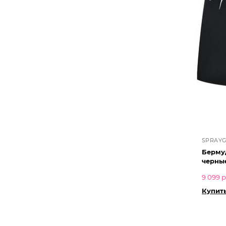
SPRAY
Бермуд
черны
9 099 р
Купить