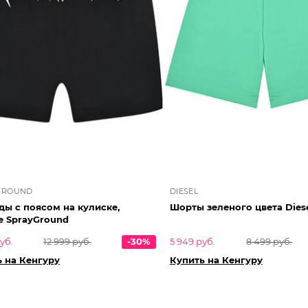
GROUND
DIESEL
ы с поясом на кулиске,
Шорты зеленого цвета Dies
е SprayGround
уб.
12 999 руб.
-30%
5 949 руб.
8 499 руб.
 на Кенгуру
Купить на Кенгуру