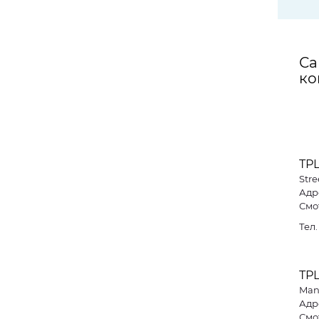
Са
ко
ТР
Stre
Адре
Смо
Тел
ТР
Man
Адре
Смо