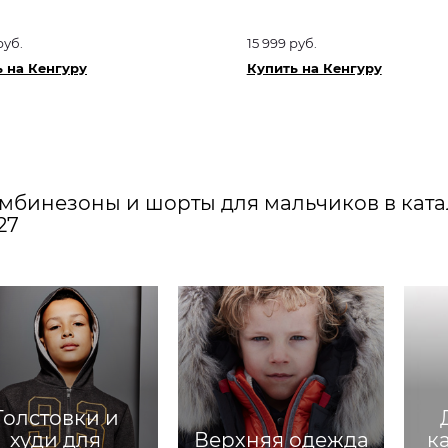
руб.
15 999 руб.
 на Кенгуру
Купить на Кенгуру
мбинезоны и шорты для мальчиков в катал
27
Толстовки и
худи для
Верхняя одежда
к