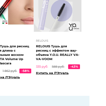
RELOUIS
 Тушь для ресниц
RELOUIS Тушь для
я длина с
ресниц с эффектом вау-
льным воском
объема Y.O.U. REALLY VA-
TA Volume Up
VA-VOOM
ascara
335 руб.
588 руб.
-43%
.
1 862 руб.
-58%
Купить на Л'Этуаль
на Л'Этуаль