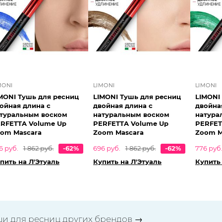
MONI
LIMONI
LIMONI
MONI Тушь для ресниц
LIMONI Тушь для ресниц
LIMONI
ойная длина с
двойная длина с
двойна
туральным воском
натуральным воском
натура
RFETTA Volume Up
PERFETTA Volume Up
PERFET
om Mascara
Zoom Mascara
Zoom M
6 руб.
1 862 руб.
-62%
696 руб.
1 862 руб.
-62%
776 руб
пить на Л'Этуаль
Купить на Л'Этуаль
Купить 
ши для ресниц других брендов
→