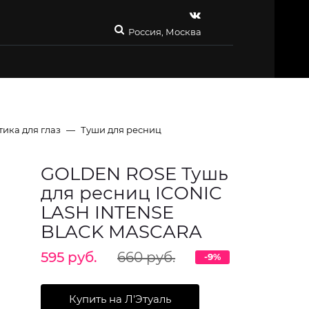
Россия, Москва
ика для глаз
Туши для ресниц
GOLDEN ROSE Тушь
для ресниц ICONIC
LASH INTENSE
BLACK MASCARA
595 руб.
660 руб.
-9%
Купить на Л'Этуаль