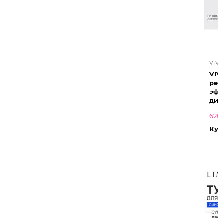
VI
VI
ре
эф
ди
62
Ку