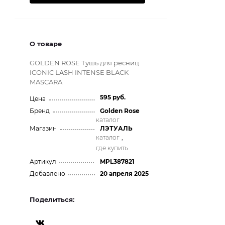
О товаре
GOLDEN ROSE Тушь для ресниц
ICONIC LASH INTENSE BLACK
MASCARA
595 руб.
Цена
Бренд
Golden Rose
каталог
Магазин
ЛЭТУАЛЬ
каталог
,
где купить
Артикул
MPL387821
Добавлено
20 апреля 2025
Поделиться: