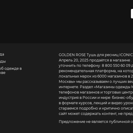
да
GOLDEN ROSE Тушь для ресниц ICONIC
Апрель 20, 2025 продаётся в магазине 
нды
уточнить по телефону:
8 800 550 60 09 
об одежде в
рекомендательная платформа, на которо
кве
локальных марок из 6000 магазинов в 2
Москвы
» мы рассказываем о лучших ве
интернете. Раздел «
Магазины одежды 
телефонов магазинов и торговых центров. BE IN OPEN – это журнал о том, как устроена
индустрия в России и мире:
бизнес-обучение в моде д
в формате курсов, лекций и видео урок
стараемся подробно и критично описат
сайт может содержать контент, не пред
Предложение не является публичной о