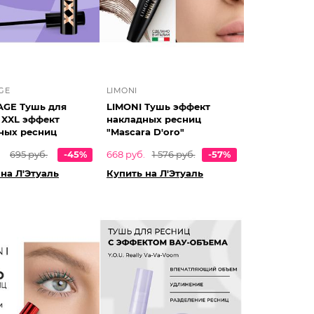
GE
LIMONI
AGE Тушь для
LIMONI Тушь эффект
 XXL эффект
накладных ресниц
ных ресниц
"Mascara D'oro"
695 руб.
-45%
668 руб.
1 576 руб.
-57%
на Л'Этуаль
Купить на Л'Этуаль