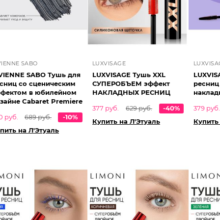
VIENNE SABO
LUXVISAGE
LUXVISA
VIENNE SABO Тушь для
LUXVISAGE Тушь XXL
LUXVIS
сниц со сценическим
СУПЕРОБЪЕМ эффект
ресниц
фектом в юбилейном
НАКЛАДНЫХ РЕСНИЦ
наклад
зайне Cabaret Premiere
377 руб.
629 руб.
-40%
379 руб.
0 руб.
689 руб.
-10%
Купить на Л'Этуаль
Купить 
пить на Л'Этуаль