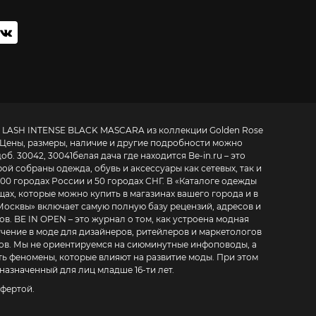
 LASH INTENSE BLACK MASCARA из коллекции Golden Rose
. Цены, размеры, наличие и другие подробности можно
доб. 30042, 30041
белая дача где находится
Be-in.ru – это
й собраны одежда, обувь и аксессуары как сетевых, так и
00 городах России и 50 городах СНГ. В «
Каталоге одежды
щах, которые можно купить в магазинах вашего города и в
Москвы
» включает самую полную базу рецензий, адресов и
 модная
ля дизайнеров, ритейлеров и маркетологов
ов
. Мы не ориентируемся на сиюминутные инфоповоды, а
ь феномены, которые влияют на развитие моды. При этом
назначенный для лиц младше 16-ти лет.
фертой.