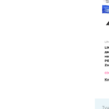
LI
LI
дв
на
PE
Zo
69
Ку
Ту