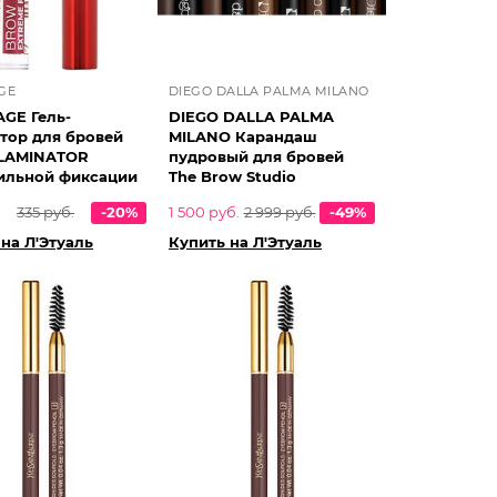
GE
DIEGO DALLA PALMA MILANO
AGE Гель-
DIEGO DALLA PALMA
тор для бровей
MILANO Карандаш
LAMINATOR
пудровый для бровей
ильной фиксации
The Brow Studio
335 руб.
-20%
1 500 руб.
2 999 руб.
-49%
на Л'Этуаль
Купить на Л'Этуаль