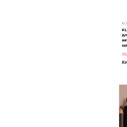
KL
KL
дл
ав
ще
39
Ку