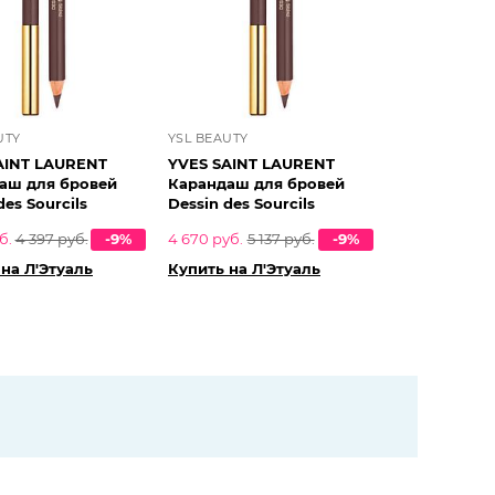
UTY
YSL BEAUTY
AINT LAURENT
YVES SAINT LAURENT
аш для бровей
Карандаш для бровей
des Sourcils
Dessin des Sourcils
б.
4 397 руб.
-9%
4 670 руб.
5 137 руб.
-9%
на Л'Этуаль
Купить на Л'Этуаль