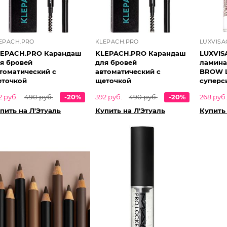
EPACH.PRO
KLEPACH.PRO
LUXVISA
EPACH.PRO Карандаш
KLEPACH.PRO Карандаш
LUXVIS
я бровей
для бровей
ламина
томатический с
автоматический с
BROW 
точкой
щеточкой
суперс
2 руб.
490 руб.
-20%
392 руб.
490 руб.
-20%
268 руб.
пить на Л'Этуаль
Купить на Л'Этуаль
Купить 