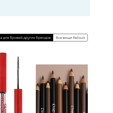
а для бровей других брендов
Все вещи Relouis