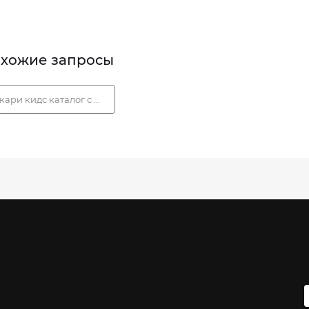
хожие запросы
кари кидс каталог с ценами