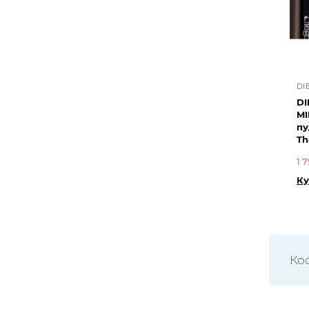
DI
DI
MI
пу
Th
1 
Ку
Ко