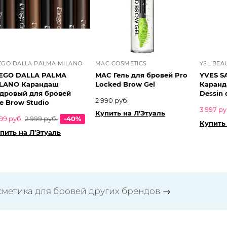
EGO DALLA PALMA MILANO
MAC COSMETICS
YSL BEA
EGO DALLA PALMA
MAC Гель для бровей Pro
YVES S
LANO Карандаш
Locked Brow Gel
Каранд
дровый для бровей
Dessin 
2 990 руб.
e Brow Studio
3 997 ру
Купить на Л'Этуаль
799 руб.
2 999 руб.
-40%
Купить 
пить на Л'Этуаль
сметика для бровей других брендов
→