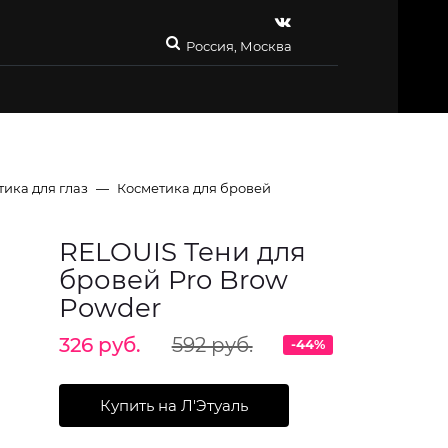
Россия, Москва
ика для глаз
Косметика для бровей
RELOUIS Тени для
бровей Pro Brow
Powder
326 руб.
592 руб.
-44%
Купить на Л'Этуаль