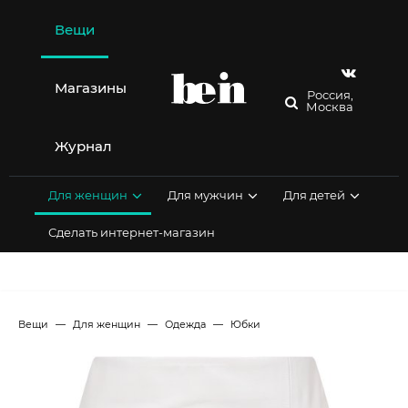
Перейти
к
Вещи
содержимому
Магазины
Россия,
Москва
Журнал
Для женщин
Для мужчин
Для детей
Сделать интернет-магазин
Вещи
Для женщин
Одежда
Юбки