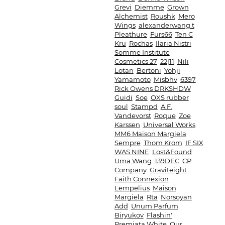
Grevi
Diemme
Grown
Alchemist
Roushk
Mero
Wings
alexanderwang.t
Pleathure
Furs66
Ten C
Kru
Rochas
Ilaria Nistri
Somme Institute
Cosmetics 27
22|11
Nili
Lotan
Bertoni
Yohji
Yamamoto
Misbhv
6397
Rick Owens DRKSHDW
Guidi
Soe
OXS rubber
soul
Stampd
A.F.
Vandevorst
Roque
Zoe
Karssen
Universal Works
MM6 Maison Margiela
Sempre
Thom Krom
IF SIX
WAS NINE
Lost&Found
Uma Wang
139DEC
CP
Company
Graviteight
Faith Connexion
Lempelius
Maison
Margiela
Rta
Norsoyan
Add
Unum Parfum
Biryukov
Flashin'
Premiata White
Our