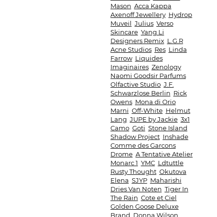
Mason
Acca Kappa
Axenoff Jewellery
Hydrop
Muveil
Julius
Verso
Skincare
Yang Li
Designers Remix
L.G.R
Acne Studios
Res
Linda
Farrow
Liquides
Imaginaires
Zenology
Naomi Goodsir Parfums
Olfactive Studio
J.F.
Schwarzlose Berlin
Rick
Owens
Mona di Orio
Marni
Off-White
Helmut
Lang
JUPE by Jackie
3x1
Camo
Goti
Stone Island
Shadow Project
Inshade
Comme des Garcons
Drome
A Tentative Atelier
Monarc 1
YMC
Ldtuttle
Rusty Thought
Okutova
Elena
SJYP
Maharishi
Dries Van Noten
Tiger In
The Rain
Cote et Ciel
Golden Goose Deluxe
Brand
Donna Wilson