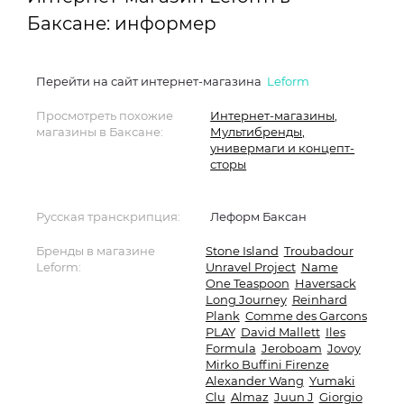
Баксане: информер
Перейти на сайт интернет-магазина
Leform
Просмотреть похожие
Интернет-магазины
,
магазины в Баксане:
Мультибренды,
универмаги и концепт-
сторы
Русская транскрипция:
Леформ Баксан
Бренды в магазине
Stone Island
Troubadour
Leform:
Unravel Project
Name
One Teaspoon
Haversack
Long Journey
Reinhard
Plank
Comme des Garcons
PLAY
David Mallett
Iles
Formula
Jeroboam
Jovoy
Mirko Buffini Firenze
Alexander Wang
Yumaki
Clu
Almaz
Juun J
Giorgio