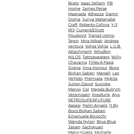
Brato
Isaac Sellam
PB
Home
James Perse
Masnada
Athezza
Damir
Doma
Junya Watanabe
Craft
Roberto Collina
Y-3
R13
Current/Elliott
Poustovit
Transit Uomo
Tegin
Mira Mikati
Andrea
ventura
Volga Volga
L.G.B.
Attachment
Who/Am
NILOS
Tattosweaters
Willy
Chavarria
Filles A Papa
Sirena
Inna Honour
Boris
Bidjan Saberi
Marsell
Les
(Art)Ists
Premiata
Mykita
Julien David
Suicoke
Marvis
Cor
Magda Butrym
Versmissen
Kreafunk
Alyx
RETROSUPERFUTURE
Aspesi
Palm Angels
11 By
Boris Bidjan Saberi
Emanuele Bicocchi
Wanda Nylon
Blue Blue
Japan
Sachajuan
Malin+Goetz
Michelle