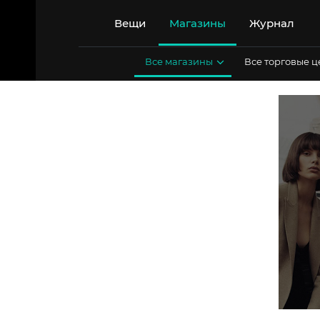
Перейти
к
Вещи
Магазины
Журнал
содержимому
Все магазины
Все торговые 