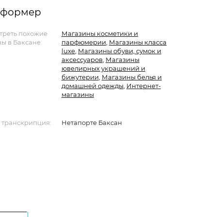
информер
треть похожие
Магазины косметики и
ы в Баксане:
парфюмерии
,
Магазины класса
luxe
,
Магазины обуви, сумок и
аксессуаров
,
Магазины
ювелирных украшений и
бижутерии
,
Магазины белья и
домашней одежды
,
Интернет-
магазины
 транскрипция:
Нетапорте Баксан