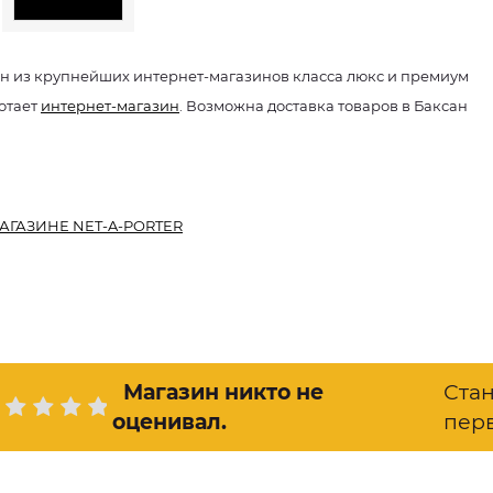
н из крупнейших интернет-магазинов класса люкс и премиум
отает
интернет-магазин
. Возможна доставка товаров в Баксан
АГАЗИНЕ NET-A-PORTER
Магазин никто не
Ста
оценивал
.
пер