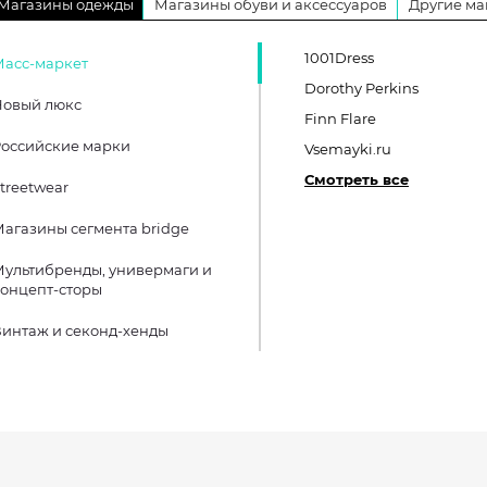
Магазины одежды
Магазины обуви и аксессуаров
Другие ма
1001Dress
Масс-маркет
Dorothy Perkins
Новый люкс
Finn Flare
оссийские марки
Vsemayki.ru
Смотреть все
treetwear
агазины сегмента bridge
ультибренды, универмаги и
онцепт-сторы
интаж и секонд-хенды