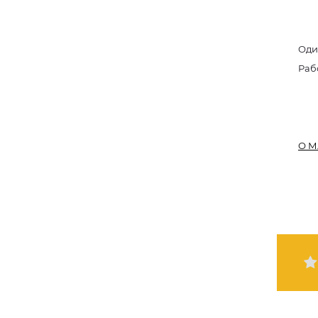
Оди
Раб
О М