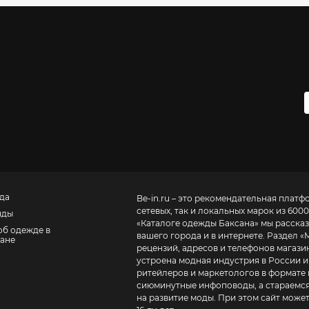
да
Be-in.ru – это рекомендательная платф
сетевых, так и локальных марок из 6000
нды
«
Каталоге одежды Баксана
» мы расска
об одежде в
вашего города и в интернете. Раздел «
ане
рецензий, адресов и телефонов магазинов и торговых центров
устроена модная индустрия в России и
ритейлеров и маркетологов в формате 
сиюминутные инфоповоды, а стараемся
на развитие моды. При этом сайт може