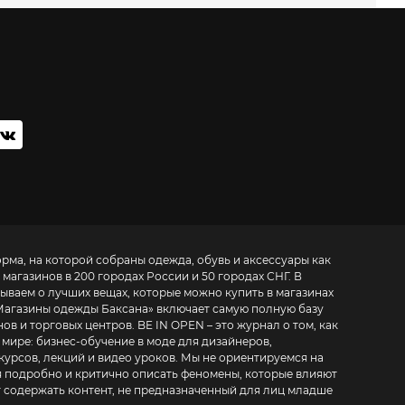
орма, на которой собраны одежда, обувь и аксессуары как
 магазинов в 200 городах России и 50 городах СНГ. В
зываем о лучших вещах, которые можно купить в магазинах
Магазины одежды Баксана
» включает самую полную базу
. BE IN OPEN – это журнал о том, как
 мире:
бизнес-обучение в моде для дизайнеров,
курсов, лекций и видео уроков
. Мы не ориентируемся на
 подробно и критично описать феномены, которые влияют
т содержать контент, не предназначенный для лиц младше