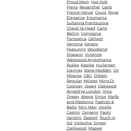
Proud Mom
Igor York
Piena
Reisenthel
Galib
Franck Herval
Coura
Royal
Elegance
Egomania
Sultanna Frantsuzova
Check Ya Head
Carlo
Bellini
Compania
Fantastica
Gehwol
Yarmina
Kaypro
Featuring
Woodland
Dispacci
Vivienne
Westwood Anglomania
Rukka
Kapika
Huilargan
Davines
Steve Madden
GK
Moscow
G&G
Dikson
Regular
Milores
Ming Di
Coolway
iSwag
Oakwood
AngelEye London
Irma
Dressy
Alesya
Encor
Marfa
and Madonna
Fashion &
Bella
Mini Maxi
Voielle
Casmir
Oxigeno
Paolo
Vandini
Zasport
Touch in
Sol
Intikoma
Simen
Darkwood
Мария