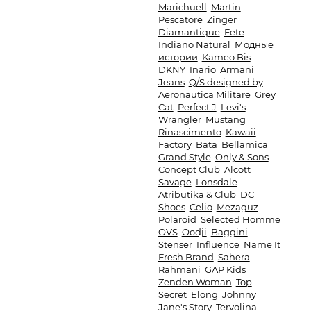
Marichuell
Martin
Pescatore
Zinger
Diamantique
Fete
Indiano Natural
Модные
истории
Kameo Bis
DKNY
Inario
Armani
Jeans
Q/S designed by
Aeronautica Militare
Grey
Cat
Perfect J
Levi's
Wrangler
Mustang
Rinascimento
Kawaii
Factory
Bata
Bellamica
Grand Style
Only & Sons
Concept Club
Alcott
Savage
Lonsdale
Atributika & Club
DC
Shoes
Celio
Mezaguz
Polaroid
Selected Homme
OVS
Oodji
Baggini
Stenser
Influence
Name It
Fresh Brand
Sahera
Rahmani
GAP Kids
Zenden Woman
Top
Secret
Elong
Johnny
Jane's Story
Tervolina