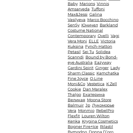
Baby
Marions
Vinnis
Amsarveda
Tuffoni
Max&Jessi
Galina
Vasilyeva
Marco Bocchino
SenSy
Юничел
Barkland
Costume National
Contemporary
Ovelli
Vagi
Vera Moni
ELLE
Victoria
Kuksina
Fynch-Hatton
Petasil
Sei Tu
Solidea
Scanndi
Bound by Bond-
eye Australia
Eazyway
Gardini Spirit
Ginger
Lady
Sharm Classic
Kamchatka
Fine Joyce
O.Line
Moni&Co
Vestetica
K.Zell
Cookie
Dan Maralex
Thalgo
Екатерина
Великая
Moona Store
Balmuir
Jp
Лукоморье
Vera
Monmio
RebelPro
Flexfit
Louren Wilton
Kenka
Krygina Cosmetics
Bogner Fire+Ice
Rilastil
Bymodno
Donna D’oro