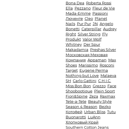
Bona Dea
Roberta Rossi
Ella
Pezzano
Fleur de Vie
Mada-Emme
Passioni
Люченте
Cleo
Planet
Nails
Pur Pur
JN
Angelo
Bonetti
Caterpillar
Audrey
Right
Silver String
Fly
Produkt
Valor Wolf
Whitney
Der Spur
Makadamia
Preshas Silver
Московская Меховая
Компания
Appaman
Max
Shoes
Marissimo
Rosconi
Target
Eugene Perma
Nothing but Love
Malaeva
SH
Carlo Gattini
C.H.I.C.
Miss Bon Bon
Grezzo
Face
Shoobootique
Plein Sport
Fiori&Spine
Zeza
Raxmax
Tete-a-Tete
Beauty Style
Season 4 Reason
Bezko
Котофей
Urban Bliss
Tutu
Buonarotti
LuAnn
Хлопковый Край
Southern Cotton Jeans