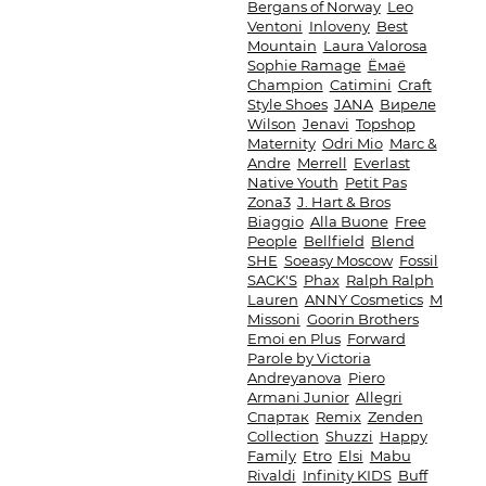
Bergans of Norway
Leo
Ventoni
Inloveny
Best
Mountain
Laura Valorosa
Sophie Ramage
Ёмаё
Champion
Catimini
Craft
Style Shoes
JANA
Виреле
Wilson
Jenavi
Topshop
Maternity
Odri Mio
Marc &
Andre
Merrell
Everlast
Native Youth
Petit Pas
Zona3
J. Hart & Bros
Biaggio
Alla Buone
Free
People
Bellfield
Blend
SHE
Soeasy Moscow
Fossil
SACK'S
Phax
Ralph Ralph
Lauren
ANNY Cosmetics
M
Missoni
Goorin Brothers
Emoi en Plus
Forward
Parole by Victoria
Andreyanova
Piero
Armani Junior
Allegri
Спартак
Remix
Zenden
Collection
Shuzzi
Happy
Family
Etro
Elsi
Mabu
Rivaldi
Infinity KIDS
Buff