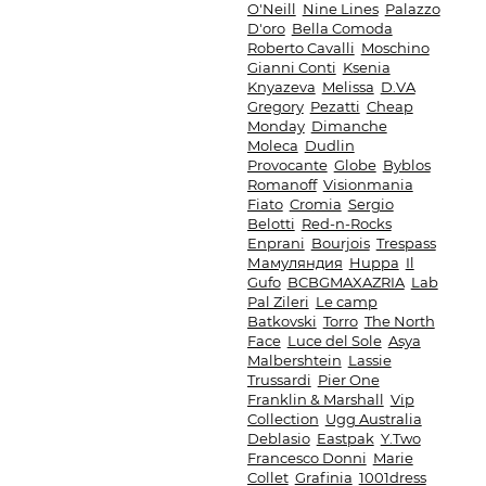
O'Neill
Nine Lines
Palazzo
D'oro
Bella Comoda
Roberto Cavalli
Moschino
Gianni Conti
Ksenia
Knyazeva
Melissa
D.VA
Gregory
Pezatti
Cheap
Monday
Dimanche
Moleca
Dudlin
Provocante
Globe
Byblos
Romanoff
Visionmania
Fiato
Cromia
Sergio
Belotti
Red-n-Rocks
Enprani
Bourjois
Trespass
Мамуляндия
Huppa
Il
Gufo
BCBGMAXAZRIA
Lab
Pal Zileri
Le camp
Batkovski
Torro
The North
Face
Luce del Sole
Asya
Malbershtein
Lassie
Trussardi
Pier One
Franklin & Marshall
Vip
Collection
Ugg Australia
Deblasio
Eastpak
Y.Two
Francesco Donni
Marie
Collet
Grafinia
1001dress