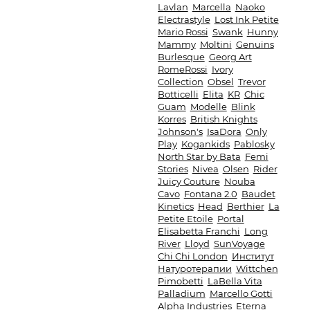
Lavlan
Marcella
Naoko
Electrastyle
Lost Ink Petite
Mario Rossi
Swank
Hunny
Mammy
Moltini
Genuins
Burlesque
Georg Art
RomeRossi
Ivory
Collection
Obsel
Trevor
Botticelli
Elita
KR
Chic
Guam
Modelle
Blink
Korres
British Knights
Johnson's
IsaDora
Only
Play
Kogankids
Pablosky
North Star by Bata
Femi
Stories
Nivea
Olsen
Rider
Juicy Couture
Nouba
Cavo
Fontana 2.0
Baudet
Kinetics
Head
Berthier
La
Petite Etoile
Portal
Elisabetta Franchi
Long
River
Lloyd
SunVoyage
Chi Chi London
Институт
Натуротерапии
Wittchen
Pimobetti
LaBella Vita
Palladium
Marcello Gotti
Alpha Industries
Eterna