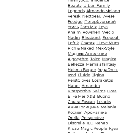
Tiffany&Co.
Influence
Beauty
Urban Family
Legends
Almando Melado
Veresk
Nextbeau
Avese
Feedge
Петербургский
стиль
Jam Mix
Leya
Khaim
Rowshen
Weclo
Nadin
Blissburst
Ecopooh
Lefrik
Святая
I Love Mum
Rich & Naked
Mex-Style
Модные Ангелочки
Algorythm
Joico
Magica
Bellezza
Mama's fantasy
Helena Berger
YogaDress
Izod
Fluide
Tigina
PerstGloves
Losraketos
Hauer
Amandin
Vitasportiva
Swims
Dora
El Fa Mei
X&B
Buono
Chiara Foscari
Likadis
Анна Голицына
Melania
Космея
Ароматика
Orella
Perspective
Disorelle
ILD
Rehab
Kruzo
Magic People
Кузя