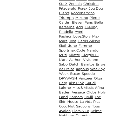
StaiX
Zerkala
Christina
Fitzgerald
Forex
Jog Dog
Clarks
Roccobarocco
Triumph
Mizuno
Pierre
Cardin
Eleven Paris
Bella
Kareema
Add
Li-Ning
Pradella
Averi
Fashion.Love.Story
Max
Mara
Joss
Harris Wilson
Sixth June
Femme
Sportmax Code
Nando
Muzi
Vilatte
Giorgio Di
Mare
Aarhon
Vivienne
Sabo
Datch
Barritos
Envie
de Fraise
Kapous
Week by
Week
Escan
Speedo
DRYWASH
Vanzeer
Olga
Berg
Kiss Pink
Gaudi
Lakme
Miss & Missis
Afina
Baden
Versace
Oldos
Holy
Land
Kamora
Qwill
The
Skin House
La Vida Rica
Coco Nut
Saucony
Tous
Avalon
Flora & Co
Kelme
Nobbaro
Demeter