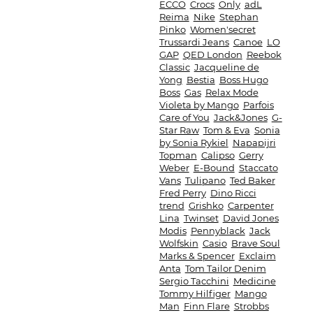
ECCO
Crocs
Only
adL
Reima
Nike
Stephan
Pinko
Women'secret
Trussardi Jeans
Canoe
LO
GAP
QED London
Reebok
Classic
Jacqueline de
Yong
Bestia
Boss Hugo
Boss
Gas
Relax Mode
Violeta by Mango
Parfois
Care of You
Jack&Jones
G-
Star Raw
Tom & Eva
Sonia
by Sonia Rykiel
Napapijri
Topman
Calipso
Gerry
Weber
E-Bound
Staccato
Vans
Tulipano
Ted Baker
Fred Perry
Dino Ricci
trend
Grishko
Carpenter
Lina
Twinset
David Jones
Modis
Pennyblack
Jack
Wolfskin
Casio
Brave Soul
Marks & Spencer
Exclaim
Anta
Tom Tailor Denim
Sergio Tacchini
Medicine
Tommy Hilfiger
Mango
Man
Finn Flare
Strobbs