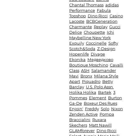
Chantal Thomass
adidas
Performance
Fabula
Topshop
Dino Ricci
Casino
Lacoste
BCBGeneration
Charmante
Replay
Gucci
Delice
Choupette
Ichi
Maybelline New York
Exquily
Coccinelle
Softy
Scotch&Soda
Z-Design
Hopenlife
Divage
Ekonika
Медведково
Boutique Moschino
Cavalli
Class
ASH
Salamander
Mavi
Bronx
Milana Style
Apart
Piquadro
Betty
Barclay
U.S. Polo Assn.
Holika Holika
Bartek
3
Pommes
Element
Burton
Ga-De
Boxeur Des Rues
Enjoin'
Freddy
Solo
Nixon
Zenden Active
Pompa
Braccialini
Ruxara
Skechers
Matt Nawill
GLAMforever
Dino Ricci