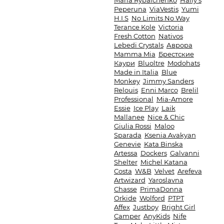
Maria Rybalchenko
Haily's
Peperuna
ViaVestis
Yumi
H.I.S
No Limits No Way
Terance Kole
Victoria
Fresh Cotton
Nativos
Lebedi Crystals
Аврора
Mamma Mia
Брестские
Каури
Bluoltre
Modohats
Made in Italia
Blue
Monkey
Jimmy Sanders
Relouis
Enni Marco
Brelil
Professional
Mia-Amore
Essie
Ice Play
Laik
Mallanee
Nice & Chic
Giulia Rossi
Maloo
Sparada
Ksenia Avakyan
Genevie
Kata Binska
Artessa
Dockers
Galvanni
Shelter
Michel Katana
Costa
W&B
Velvet
Arefeva
Artwizard
Yaroslavna
Chasse
PrimaDonna
Orkide
Wolford
PTPT
Affex
Justboy
Bright Girl
Camper
AnyKids
Nife