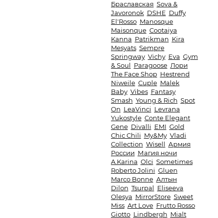
Браславская
Sova &
Javoronok
DSHE
Duffy
El'Rosso
Manosque
Maisonque
Cootaiya
Kanna
Patrikman
Kira
Mesyats
Sempre
Springway
Vichy
Eva
Gym
& Soul
Paragoose
Лори
The Face Shop
Hestrend
Niweile
Cuple
Malek
Baby
Vibes
Fantasy
Smash
Young & Rich
Spot
On
LeaVinci
Levrana
Yukostyle
Conte Elegant
Gene
Divalli
EMI
Gold
Chic Chili
My&My
Vladi
Collection
Wisell
Армия
России
Магия ночи
A.Karina
Olci
Sometimes
Roberto Jolini
Gluen
Marco Bonne
Алтын
Dilon
Tsurpal
Eliseeva
Olesya
MirrorStore
Sweet
Miss
Art Love
Frutto Rosso
Giotto
Lindbergh
Mialt