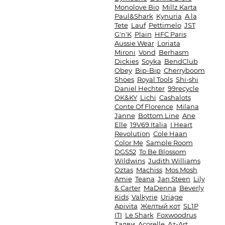
Monolove Bio
Millz Karta
Paul&Shark
Kynuria
A la
Tete
Lauf
Pettimelo
JST
G'n'K
Plain
HFC Paris
Aussie Wear
Loriata
Mironi
Vond
Berhasm
Dickies
Soyka
BendClub
Obey
Bip-Bip
Cherryboom
Shoes
Royal Tools
Shi-shi
Daniel Hechter
99recycle
OK&KY
Lichi
Cashalots
Conte Of Florence
Milana
Janne
Bottom Line
Ane
Elle
19V69 Italia
I Heart
Revolution
Cole Haan
Color Me
Sample Room
DGS52
To Be Blossom
Wildwins
Judith Williams
Oztas
Machiss
Mos Mosh
Amie
Teana
Jan Steen
Lily
& Carter
MaDenna
Beverly
Kids
Valkyrie
Uriage
Apivita
Желтый кот
SL1P
ITI
Le Shark
Foxwoodrus
Талви
Acorelle
Az-Art