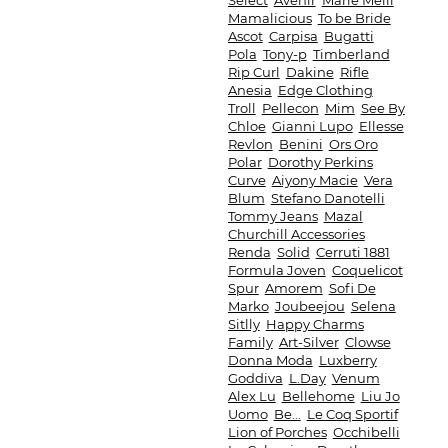
Select
Avenir
Marie Meili
Mamalicious
To be Bride
Ascot
Carpisa
Bugatti
Pola
Tony-p
Timberland
Rip Curl
Dakine
Rifle
Anesia
Edge Clothing
Troll
Pellecon
Mim
See By
Chloe
Gianni Lupo
Ellesse
Revlon
Benini
Ors Oro
Polar
Dorothy Perkins
Curve
Aiyony Macie
Vera
Blum
Stefano Danotelli
Tommy Jeans
Mazal
Churchill Accessories
Renda
Solid
Cerruti 1881
Formula Joven
Coquelicot
Spur
Amorem
Sofi De
Marko
Joubeejou
Selena
Sitlly
Happy Charms
Family
Art-Silver
Clowse
Donna Moda
Luxberry
Goddiva
L.Day
Venum
Alex Lu
Bellehome
Liu Jo
Uomo
Be...
Le Coq Sportif
Lion of Porches
Occhibelli