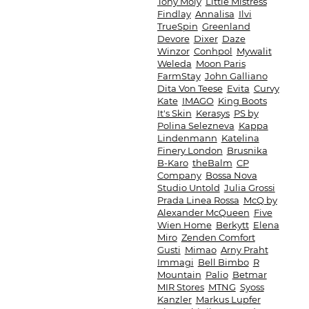
Tony Moly
Little Mistress
Findlay
Annalisa
Ilvi
TrueSpin
Greenland
Devore
Dixer
Daze
Winzor
Conhpol
Mywalit
Weleda
Moon Paris
FarmStay
John Galliano
Dita Von Teese
Evita
Curvy
Kate
IMAGO
King Boots
It's Skin
Kerasys
PS by
Polina Selezneva
Kappa
Lindenmann
Katelina
Finery London
Brusnika
B-Karo
theBalm
CP
Company
Bossa Nova
Studio Untold
Julia Grossi
Prada Linea Rossa
McQ by
Alexander McQueen
Five
Wien Home
Berkytt
Elena
Miro
Zenden Comfort
Gusti
Mimao
Arny Praht
Immagi
Bell Bimbo
R
Mountain
Palio
Betmar
MIR Stores
MTNG
Syoss
Kanzler
Markus Lupfer