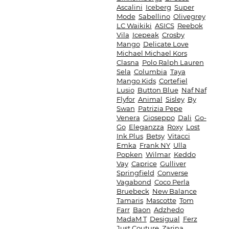
Ascalini
Iceberg
Super
Mode
Sabellino
Olivegrey
LC Waikiki
ASICS
Reebok
Vila
Icepeak
Crosby
Mango
Delicate Love
Michael Michael Kors
Clasna
Polo Ralph Lauren
Sela
Columbia
Taya
Mango Kids
Cortefiel
Lusio
Button Blue
Naf Naf
Flyfor
Animal
Sisley
By
Swan
Patrizia Pepe
Venera
Gioseppo
Dali
Go-
Go
Eleganzza
Roxy
Lost
Ink Plus
Betsy
Vitacci
Emka
Frank NY
Ulla
Popken
Wilmar
Keddo
Vay
Caprice
Gulliver
Springfield
Converse
Vagabond
Coco Perla
Bruebeck
New Balance
Tamaris
Mascotte
Tom
Farr
Baon
Adzhedo
MadaM T
Desigual
Ferz
Just Couture
Zarina