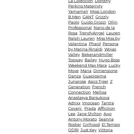
La Coleccion
Dorothy
Perkins Maternity
YamamaY
Missi London
B.Men
GANT
Grizzly
Paolo
Guido Grozzi
Ollin
Professional
Nano de la
Rosa
TrendyAngel
Lauren
Ralph Lauren
Miss Miss by
Valentina
Phard
Persona
by Marina Rinaldi
Wojas
Valley
Bekerandmiller
Topway
Bailey
Hugo Boss
Weekend Max Mara
Lucky
Move
Maria
Dimensione
Danza
Guapissima
Junarose
Asics Tiger
Z
Generation
French
Connection
Mellisa
Anastasya Barsukova
Adrixx
Imocean
Tantra
Covani
Prada
Affliction
Lee
Jane Shilton
Ано
Antony Morato
Seanna
Rodier
Girlhood
El Tempo
ODRI
Just Key
Vittoria