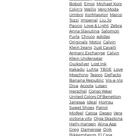
Boboli
Emoi
Michael Kors
Colin's
Wallis
Vero Moda
Umbro
КотМарКот
Marco
Tozzi
Imperial
Liu Jo
Paccio
Love & Light
Zebra
Anna Slavutina
Salomon
Furla
Chicco
adidas
Originals
Motivi
Calvin
Klein Jeans
Just Cavalli
Armani Exchange
Calvin
Klein Underwear
Quiksilver
Lost Ink
Kakadu
Luhta
ТВОЕ
Love
Moschino
Tesoro
DeFacto
Banana Republic
Vis-a-Vis
Diva
Acoola
Losan
Herschel
Conso Wear
United Colors Of Benetton
Janessa
Ideal
Homsu
Sweet Shoes
Patrol
Mixfeel
Catisa
Deseo
Vera
victoria vito
Olga Skazkina
Helly Hansen
Alina Assi
Greg
Damerose
Dirk
Bikkembergs
El Casa