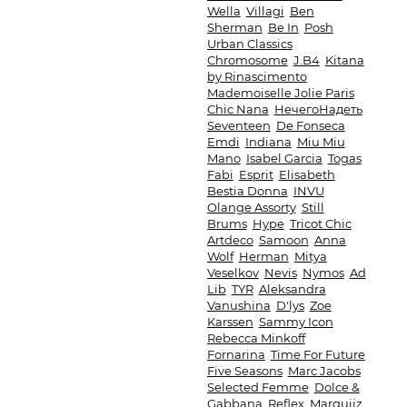
Wella
Villagi
Ben
Sherman
Be In
Posh
Urban Classics
Chromosome
J.B4
Kitana
by Rinascimento
Mademoiselle Jolie Paris
Chic Nana
НечегоНадеть
Seventeen
De Fonseca
Emdi
Indiana
Miu Miu
Mano
Isabel Garcia
Togas
Fabi
Esprit
Elisabeth
Bestia Donna
INVU
Olange Assorty
Still
Brums
Hype
Tricot Chic
Artdeco
Samoon
Anna
Wolf
Herman
Mitya
Veselkov
Nevis
Nymos
Ad
Lib
TYR
Aleksandra
Vanushina
D'lys
Zoe
Karssen
Sammy Icon
Rebecca Minkoff
Fornarina
Time For Future
Five Seasons
Marc Jacobs
Selected Femme
Dolce &
Gabbana
Reflex
Marquiiz