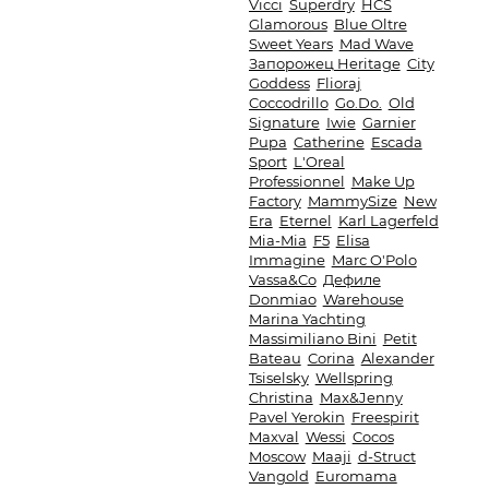
Vicci
Superdry
HCS
Glamorous
Blue Oltre
Sweet Years
Mad Wave
Запорожец Heritage
City
Goddess
Flioraj
Coccodrillo
Go.Do.
Old
Signature
Iwie
Garnier
Pupa
Catherine
Escada
Sport
L'Oreal
Professionnel
Make Up
Factory
MammySize
New
Era
Eternel
Karl Lagerfeld
Mia-Mia
F5
Elisa
Immagine
Marc O'Polo
Vassa&Co
Дефиле
Donmiao
Warehouse
Marina Yachting
Massimiliano Bini
Petit
Bateau
Corina
Alexander
Tsiselsky
Wellspring
Christina
Max&Jenny
Pavel Yerokin
Freespirit
Maxval
Wessi
Cocos
Moscow
Maaji
d-Struct
Vangold
Euromama