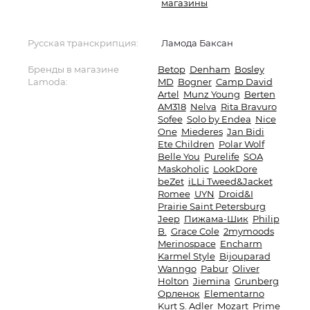
магазины
Русская транскрипция:
Ламода Баксан
Бренды в магазине
Betop
Denham
Bosley
Lamoda:
MD
Bogner
Camp David
Artel
Munz Young
Berten
AM318
Nelva
Rita Bravuro
Sofee
Solo by Endea
Nice
One
Miederes
Jan Bidi
Ete Children
Polar Wolf
Belle You
Purelife
SOA
Maskoholic
LookDore
beZet
iLLi Tweed&Jacket
Romee
UYN
Droid&I
Prairie Saint Petersburg
Jeep
Пижама-Шик
Philip
B.
Grace Cole
2mymoods
Merinospace
Encharm
Karmel Style
Bijouparad
Wanngo
Pabur
Oliver
Holton
Jiemina
Grunberg
Орленок
Elementarno
Kurt S. Adler
Mozart
Prime