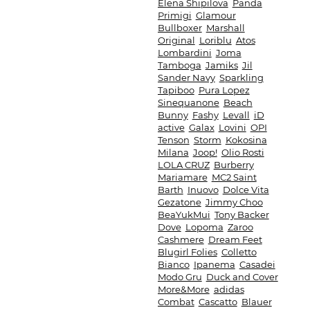
Elena Shipilova
Panda
Primigi
Glamour
Bullboxer
Marshall
Original
Loriblu
Atos
Lombardini
Joma
Tamboga
Jamiks
Jil
Sander Navy
Sparkling
Tapiboo
Pura Lopez
Sinequanone
Beach
Bunny
Fashy
Levall
iD
active
Galax
Lovini
OPI
Tenson
Storm
Kokosina
Milana
Joop!
Olio Rosti
LOLA CRUZ
Burberry
Mariamare
MC2 Saint
Barth
Inuovo
Dolce Vita
Gezatone
Jimmy Choo
BeaYukMui
Tony Backer
Dove
Lopoma
Zaroo
Cashmere
Dream Feet
Blugirl Folies
Colletto
Bianco
Ipanema
Casadei
Modo Gru
Duck and Cover
More&More
adidas
Combat
Cascatto
Blauer