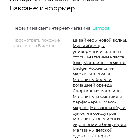
Баксане: информер
Перейти на сайт интернет-магазина
Lamoda
Просмотреть похожие
Дизайнеры новой волны
,
магазины в Баксане:
Мультибренды,
универмаги и концепт-
сторы
,
Магазины класса
luxe
,
Магазины сегмента
bridge
,
Российские
марки
,
Streetwear
,
Магазины белья и
домашней одежды
,
Спортивные магазины
,
Магазины косметики и
парфюмерии
,
Масс-
маркет
,
Магазины обуви,
сумок и аксессуаров
,
Магазины ювелирных
украшений и бижутерии
,
Магазины детской
одежды
,
Интернет-