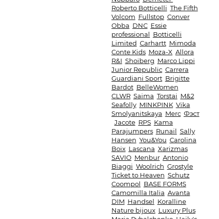
Roberto Botticelli
The Fifth
Volcom
Fullstop
Conver
Obba
DNC
Essie
professional
Botticelli
Limited
Carhartt
Mimoda
Conte Kids
Moza-X
Allora
R&I
Shoiberg
Marco Lippi
Junior Republic
Carrera
Guardiani Sport
Brigitte
Bardot
BelleWomen
CLWR
Saima
Torstai
M&2
Seafolly
MINKPINK
Vika
Smolyanitskaya
Merc
Фэст
Jacote
RPS
Kama
Parajumpers
Runail
Sally
Hansen
You&You
Carolina
Boix
Lascana
Xarizmas
SAVIO
Menbur
Antonio
Biaggi
Woolrich
Grostyle
Ticket to Heaven
Schutz
Coompol
BASE FORMS
Camomilla Italia
Avanta
DIM
Handsel
Koralline
Nature bijoux
Luxury Plus