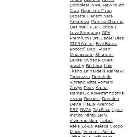
Borboleta
NWC New Youth
Club
Берегите Птиц
Lagatta
Палето
Vera
Yakimova
Patricia Charme
Desimall
PLP
Gpride
I
Love Shopping
GRV
Premium Furs
Daniel Diaz
23.05 Atelier
Five Basics
Rococo’
Dagi
Ripani
Mooncreate
Shamani
Lavira
OShade
OMUT
jewelry
Bottilini
Lois
Tkano
Brinardelli
RaiMaxx
Tenerezza
Donatello
Viorano
Ritta Romani
Coslys
Peak
Arena
Name'Ok
Комитет против
пыток
Respect
Donafen
Devia
Наше
Avemod
RBC
RVCA
Top Face
Lypic
Intrico
Mint&Berry
Vivienne Mare
Icehot
Reka
Lo-Lo
Kaleos
Скоро
Мама
Victoria's Secret