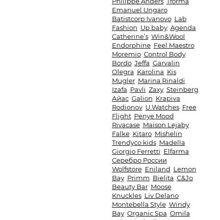
Philippe Anders
Tforma
Emanuel Ungaro
Batistcorp Ivanovo
Lab
Fashion
Up baby
Agenda
Catherine’s
Win&Wool
Endorphine
Feel Maestro
Moremio
Control Body
Bordo
Jeffa
Garvalin
Olegra
Karolina
Kis
Mugler
Marina Rinaldi
Izafa
Pavli
Zaxy
Steinberg
Айас
Galion
Krapiva
Rodionov
U.Watches
Free
Flight
Penye Mood
Rivacase
Maison Lejaby
Falke
Kitaro
Mishelin
Trendyco kids
Madella
Giorgio Ferretti
Elfarma
Серебро России
Wolfstore
Eniland
Lemon
Bay
Primm
Bielita
C&Jo
Beauty Bar
Moose
Knuckles
Liv Delano
Montebella Style
Windy
Bay
Organic Spa
Omila