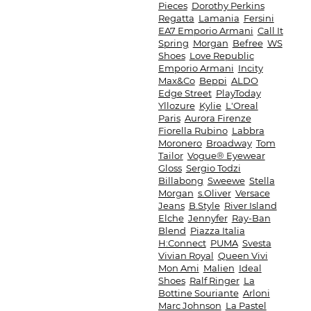
Pieces
Dorothy Perkins
Regatta
Lamania
Fersini
EA7 Emporio Armani
Call It
Spring
Morgan
Befree
WS
Shoes
Love Republic
Emporio Armani
Incity
Max&Co
Beppi
ALDO
Edge Street
PlayToday
Yllozure
Kylie
L'Oreal
Paris
Aurora Firenze
Fiorella Rubino
Labbra
Moronero
Broadway
Tom
Tailor
Vogue® Eyewear
Gloss
Sergio Todzi
Billabong
Sweewe
Stella
Morgan
s.Oliver
Versace
Jeans
B.Style
River Island
Elche
Jennyfer
Ray-Ban
Blend
Piazza Italia
H:Connect
PUMA
Svesta
Vivian Royal
Queen Vivi
Mon Ami
Malien
Ideal
Shoes
Ralf Ringer
La
Bottine Souriante
Arloni
Marc Johnson
La Pastel