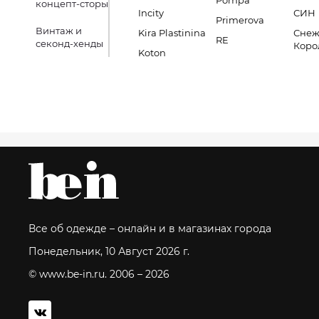
Pompa
концепт-сторы
Incity
СИН
Primerova
Винтаж и
Kira Plastinina
Снеж
RE
секонд-хенды
Коро
Koton
Все об одежде – онлайн и в магазинах города
Понедельник, 10 Август 2026 г.
© www.be-in.ru. 2006 – 2026