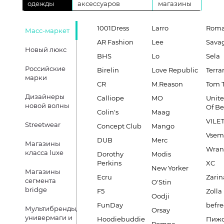
одежды
аксессуаров
магазины
1001Dress
Larro
Roma
Масс-маркет
AR Fashion
Lee
Sava
Новый люкс
BHS
Lo
Sela
Российские
Birelin
Love Republic
Terra
марки
CR
M.Reason
Tom T
Дизайнеры
Calliope
MO
Unite
новой волны
Of B
Colin's
Maag
VILE
Streetwear
Concept Club
Mango
Vsem
DUB
Merc
Магазины
Wran
класса luxe
Dorothy
Modis
Perkins
XC
New Yorker
Магазины
Ecru
Zarin
сегмента
O'Stin
bridge
F5
Zolla
Oodji
FunDay
befre
Мультибренды,
Orsay
универмаги и
Hoodiebuddie
Пиж