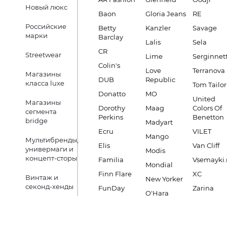
Новый люкс
Baon
Gloria Jeans
RE
Российские
Betty
Kanzler
Savage
марки
Barclay
Lalis
Sela
CR
Streetwear
Lime
Serginnett
Colin's
Love
Terranova
Магазины
DUB
Republic
класса luxe
Tom Tailor
Donatto
MO
United
Магазины
Dorothy
Maag
Colors Of
сегмента
Perkins
Benetton
bridge
Madyart
Ecru
VILET
Mango
Мультибренды,
Elis
Van Cliff
универмаги и
Modis
концепт-сторы
Familia
Vsemayki.
Mondial
Finn Flare
XC
Винтаж и
New Yorker
секонд-хенды
FunDay
Zarina
O'Hara