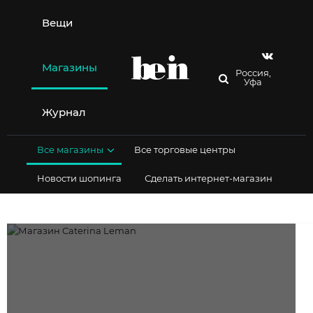
Перейти
к
Вещи
содержимому
Магазины
Россия,
Уфа
Журнал
Все магазины
Все торговые центры
Новости шопинга
Сделать интернет-магазин