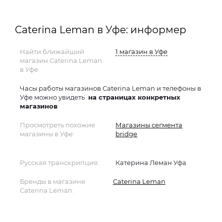
Caterina Leman в Уфе: информер
Найти ближайший
1 магазин в Уфе
магазин Caterina Leman
в Уфе
Часы работы магазинов Caterina Leman и телефоны в
Уфе можно увидеть
на страницах конкретных
магазинов
Просмотреть похожие
Магазины сегмента
магазины в Уфе:
bridge
Русская транскрипция:
Катерина Леман Уфа
Бренды в магазине
Caterina Leman
Caterina Leman: